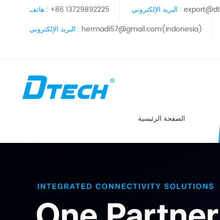
export@dt
البريد الإلكتروني :
+86 13729892225
هاتف :
hermadi57@gmail.com(Indonesia)
البريد الإلكتروني :
الصفحة الرئيسية