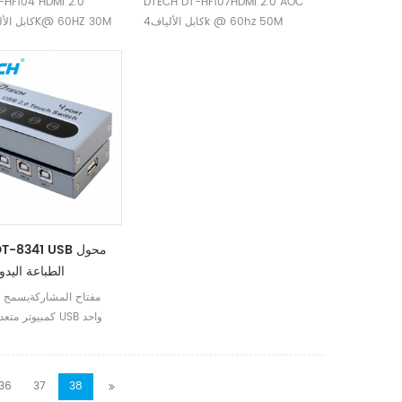
-HF104 HDMI 2.0
DTECH DT-HF107HDMI 2.0 AOC
كابل الألياف4k @ 60hz 50M
AOCكابل الألياف 4K@ 60HZ 30M
CH DT-8341 USB
الطباعة اليدوي 4 من
كمبيوتر متعددة بم
معدات الواجهة ، مثل بط
المحلية ، والكاميرا ، وا
المحمول ، والطابعة ، والم
36
37
38
، والرسام ، متعدد الوظائ