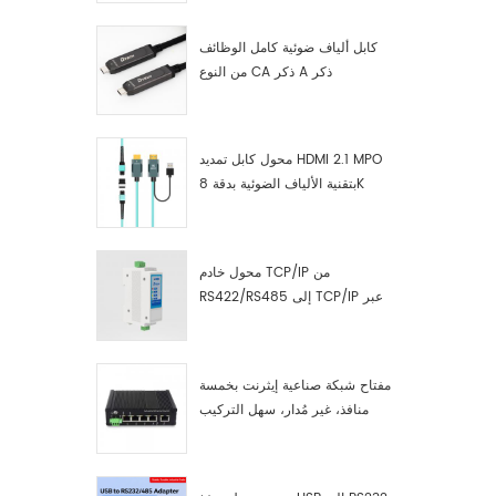
كابل ألياف ضوئية كامل الوظائف
من النوع CA ذكر A ذكر
محول كابل تمديد HDMI 2.1 MPO
بتقنية الألياف الضوئية بدقة 8K
محول خادم TCP/IP من
RS422/RS485 إلى TCP/IP عبر
الإيثرنت التسلسلي
مفتاح شبكة صناعية إيثرنت بخمسة
منافذ، غير مُدار، سهل التركيب
والتشغيل، جيجابت