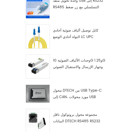
وحدة تحويل منفذ USB إلى RS232
RS485 التسلسلي مع زر ضغط
(كتلة طرفية)
كابل توصيل ألياف ضوئية أحادي
النواة أحادي الوضع LC UPC
وحدات الألياف الضوئية 10G و1.25G
وجهاز الإرسال والاستقبال الضوئي
LC
محول DTECH من USB Type-C
إلى CAN، مورد محولات USB
Type-C إلى CAN
مجموعة محول بروتوكول ناقل
البيانات DTECH RS485 RS232
RS422 إلى ناقل CAN، وجهاز