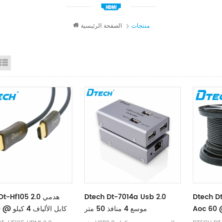
منتجات
الصفحة الرئيسية
id View
List View
Dtech D
Dtech Dt-7014a Usb 2.0
tech Dt-Hf105
Aoc كابل الألياف 4 كيلو @ 60
موسع 4 منافذ 50 متر
 61 متر
هرتز 31