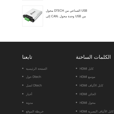
اختبار وتصحيح أخطاء USB من النوع
C إلى ناقل CAN، ومحلل بيانات
محول DTECH الصناعي من USB
إلى CAN، وحدة محول USB من
النوع C إلى ناقل CAN، محول USB
من النوع C إلى CAN
الكلمات الساخنة
تابعنا
HDMI كابل
الصفحة الرئيسية
HDMI موسع
حول Dtech
HDMI كابل الألياف
اتصل Dtech
HDMI الخائن
أخبار
HDMI محول
مدونة
HDMI كابل الألياف البصرية
خريطة الموقع