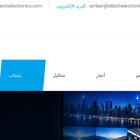
amber@dtechelectron
البريد الإلكتروني :
echelectronics.com
م
أخبار
محاليل
منتجات