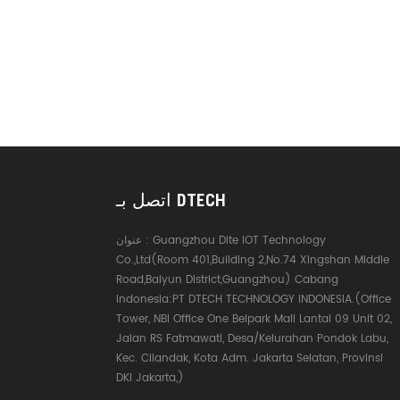
اتصل بـ DTECH
Guangzhou Dite IOT Technology
عنوان :
Co.,Ltd(Room 401,Building 2,No.74 Xingshan Middle
Road,Baiyun District,Guangzhou) Cabang
Indonesia:PT DTECH TECHNOLOGY INDONESIA.(Office
Tower, NBI Office One Belpark Mall Lantai 09 Unit 02,
Jalan RS Fatmawati, Desa/Kelurahan Pondok Labu,
Kec. Cilandak, Kota Adm. Jakarta Selatan, Provinsi
DKI Jakarta,)