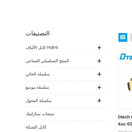
التصنيفات
Gr
كابل الألياف Hdmi
المنتج التسلسلي الصناعي
سلسلة الخائن
سلسلة موسع
سلسلة المحول
منتجات ستارلينك
D هدمي 2.0
Aoc كابل الألياف 4 كيلو @ 60
كابل الشبكة
 متر