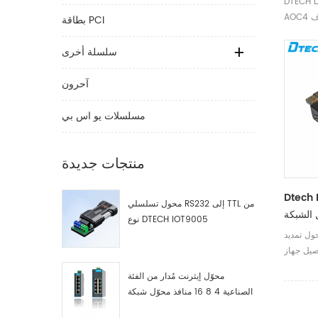
DTECH D
بطاقة PCI
سلسلة أخرى
آحرون
مسلسلات يو اس بي
منتجات جديدة
Dtech 
محول تسلسلي RS232 إلى TTL من
 الشبكة
نوع DTECH IOT9005
المحلية
ديد USB (dt-5015)
 USB الخاص بك
ص بك على
محوّل إيثرنت مُدار من الفئة
متر بمساعدة كابل
الصناعية 4 8 16 منافذ محوّل شبكة
التصحيح cat5 / cat5e / cat6 (غير
صناعية مصنّع
مدرجة).