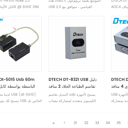
DTECH DT
هذه USB2.0 الموسع يعتمد بروتوكول
T-HF105 HDMI 2.0
USB 2.0 القياسي ، متوافق مع
AOCكابل الألياف 4K @ 60HZ 31M
بروتوكول 1.1.
DTE محول
DTECH DT-8321 USB دليل
Dt-5015 Usb 60m
افذ
تقاسم الطباعة الجلاد 2 منافذ
الباسطة بواسطة كابل
USB مفتاح المشاركةيسمح لأجهزة
التبديل تقاسم usb يسمح لأجهزة
لدينا محول تم
شاركة USB واحد
الكمبيوتر متعددة لمشاركة معدات
يسمح لك بتوصيل جهاز
اقة الشبكة
واجهة USB واحدة ، مثل بطاقة الشبكة
إلى جهاز الكمبيوتر الخا
لقرص الصلب
المحلية ، الكاميرا ، القرص الصلب
مسافة تصل إلى 60 
اسح الضوئي
المحمول ، الطابعة ، الماسح الضوئي ،
<
31
32
33
34
35
ف المعدات ،
الراسمة ، معدات متعددة الوظائف ، وما