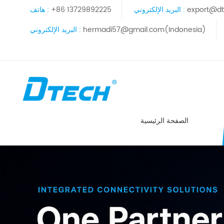
export@dt
البريد الإلكتروني :
+86 13729892225
هاتف :
hermadi57@gmail.com(Indonesia)
البريد الإلكتروني :
الصفحة الرئيسية