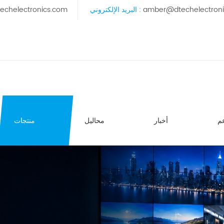
amber@dtechelectron
البريد الإلكتروني :
echelectronics.com
م
أخبار
محاليل
منتجات