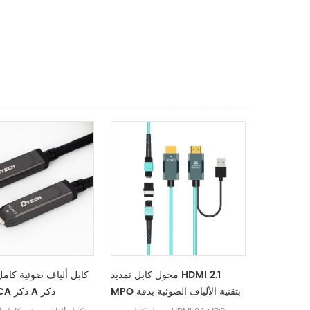
محول كابل تمديد HDMI 2.1
كابل ألياف ضوئية كام
MPO بتقنية الألياف الضوئية بدقة
من النوع CA ذكر A ذكر
8K