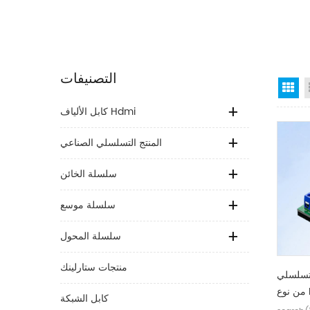
التصنيفات
Gr
كابل الألياف Hdmi
المنتج التسلسلي الصناعي
سلسلة الخائن
سلسلة موسع
سلسلة المحول
منتجات ستارلينك
RS232 إلى TTL
D
كابل الشبكة