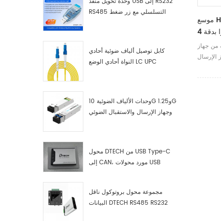
وحدة تحويل منفذ USB إلى RS232
RS485 التسلسلي مع زر ضغط
موسع HDMI KVM بدقة 4K
(كتلة طرفية)
بطول 60 مترًا بدقة 4K عند 60
ة من جهاز
كابل توصيل ألياف ضوئية أحادي
 الإرسال
النواة أحادي الوضع LC UPC
المستقبل
 الإشارة
ل الوسيط
ي الجودة
وحدات الألياف الضوئية 10G و1.25G
وجهاز الإرسال والاستقبال الضوئي
LC
محول DTECH من USB Type-C
إلى CAN، مورد محولات USB
Type-C إلى CAN
مجموعة محول بروتوكول ناقل
البيانات DTECH RS485 RS232
RS422 إلى ناقل CAN، وجهاز