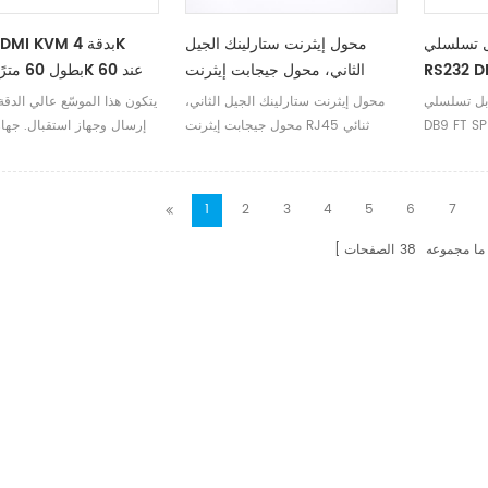
لسلي Dtech USB إلى
محول إيثرنت ستارلينك الجيل
RS2 مجموعة
الثاني، محول جيجابت إيثرنت
ح مزدوجة
RJ45 ثنائي المنفذ من الجيل
هرتز، طراز 7084A GS
تسلسلي Dtech USB إلى RS232
محول إيثرنت ستارلينك الجيل الثاني،
يتكون هذا الموسّع عالي الدق
الثاني، صندوق محول ستارلينك
محول جيجابت إيثرنت RJ45 ثنائي
إرسال وجهاز استقبال. جهاز
الإصدار الثاني
المنفذ من الجيل الثاني، صندوق محول
مسؤول عن إكمال الإشارة. 
ستارلينك الإصدار الثاني
هو المسؤول عن فك تشفير
وتخصيص المنفذ، والإرسا
1
2
3
4
5
6
7
الوسيط هو زوج مجدول عال
من الفئة 5/6.
ما مجموعه
38
الصفحات