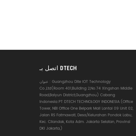
اتصل بـ DTECH
Guangzhou Dite IOT Technology
عنوان :
Co.,Ltd(Room 401,Building 2,No.74 Xingshan Middle
Road,Baiyun District,Guangzhou) Cabang
Indonesia:PT DTECH TECHNOLOGY INDONESIA.(Office
Tower, NBI Office One Belpark Mall Lantai 09 Unit 02,
Jalan RS Fatmawati, Desa/Kelurahan Pondok Labu,
Kec. Cilandak, Kota Adm. Jakarta Selatan, Provinsi
DKI Jakarta,)