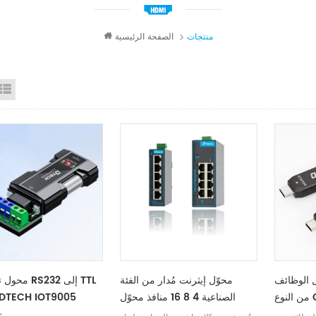
منتجات
الصفحة الرئيسية
id View
List View
ل الوظائف
محوّل إيثرنت مُدار من الفئة
محول تسلسلي 
الصناعية 4 8 16 منافذ محوّل
من نوع TECH IOT9005
شبكة صناعية مصنّع