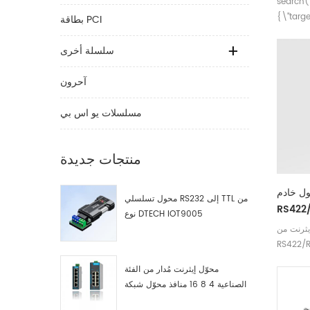
search(
{\"targ
بطاقة PCI
(ar)\",
(en)\",\
سلسلة أخرى
Serial 
IOT9005
آحرون
cمحول تسلسلي
RS232 إلى TTL ومهايئ DTECH
مسلسلات يو اس بي
IOT900
منتجات جديدة
ادم TCP/IP من
محول تسلسلي RS232 إلى TTL من
ى TCP/IP عبر
نوع DTECH IOT9005
لتسلسلي
ثرنت من
محوّل إيثرنت مُدار من الفئة
الصناعية 4 8 16 منافذ محوّل شبكة
صناعية مصنّع