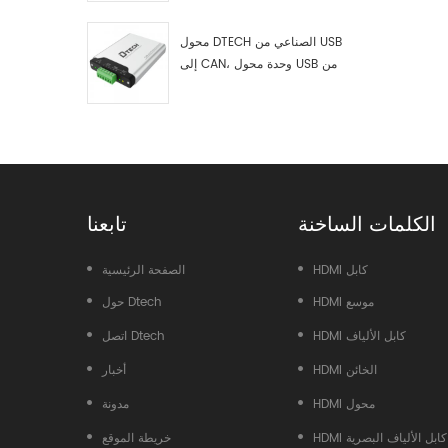
اختبار وتصحيح أخطاء USB من النوع
C إلى ناقل CAN، ومحلل بيانات
محول DTECH الصناعي من USB
إلى CAN، وحدة محول USB من
النوع C إلى ناقل CAN، محول USB
من النوع C إلى CAN
الكلمات الساخنة
تابعنا
HDMI كابل
الصفحة الرئيسية
HDMI موسع
حول Dtech
HDMI كابل الألياف
اتصل Dtech
HDMI الخائن
أخبار
HDMI محول
مدونة
HDMI كابل الألياف البصرية
خريطة الموقع