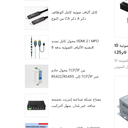
كابل ألياف ضوئية كامل الوظائف
من النوع CA ذكر A ذكر
محول كابل تمديد HDMI 2.1 MPO
وحدات الألياف الضوئية 10G
بتقنية الألياف الضوئية بدقة 8K
و1.25G وجهاز الإرسال والاستقبال
LC
وحدات الألياف الضوئية 10G و1.25G
محول خادم TCP/IP من
RS422/RS485 إلى TCP/IP عبر
الإيثرنت التسلسلي
مفتاح شبكة صناعية إيثرنت بخمسة
منافذ، غير مُدار، سهل التركيب
والتشغيل، جيجابت