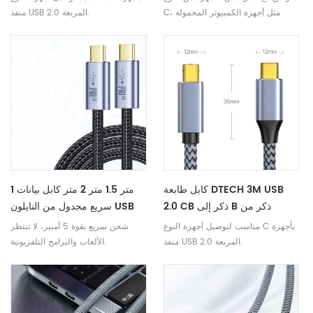
Win 8/10/11 ملحقات الكمبيوتر
الضوئي Midi 1m 1.5m 2m 3m
C، مثل أجهزة الكمبيوتر المحمولة
منفذ USB 2.0 المربعة.
والأجهزة اللوحية والهواتف.
كابل طابعة DTECH 3M USB
1 متر 1.5 متر 2 متر كابل بيانات
2.0 CB ذكر إلى B ذكر من
سريع مجدول من النايلون USB
النايلون المضفر USB-C إلى كابل
2.0 C ذكر 140 واط كابل شحن
مناسب لتوصيل أجهزة النوع C بأجهزة
شحن سريع بقوة 5 أمبير، لا تنتظر
بيانات USB-B
سريع للهاتف المحمول والكمبيوتر
منفذ USB 2.0 المربعة.
الألعاب والبرامج التلفزيونية.
اللوحي