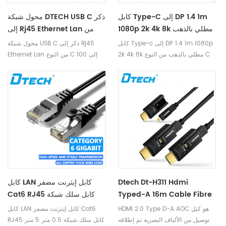
كابل Type-C إلى DP 1.4 1m
محول شبكة DTECH USB C ذكر
1080p 2k 4k 8k مطلي بالذهب
إلى Rj45 Ethernet Lan من
من النوع C إلى كابل DP
النوع C إلى 100 ميجابت/ثانية
كابل Type-c إلى DP 1.4 1m 1080p
محول شبكة USB C ذكر إلى Rj45
للكمبيوتر / الجهاز اللوحي /
كابل تحويل NIC 0.2 متر
2k 4k 8k مطلي بالذهب من النوع C
Ethernet Lan من النوع C إلى 100
الهاتف
إلى كابل DP للكمبيوتر / الجهاز
ميجابت/ثانية كابل تحويل NIC 0.2 متر
اللوحي / الهاتف
Dtech Dt-H311 Hdmi
كابل LAN كابل إيثرنت مضفر
Typed-A 16m Cable Fibre
Cat6 RJ45 كابل سلك شبكة
0.5 متر 5 متر 20 متر كابل لان
HDMI 2.0 Type D-A AOC هو كبل
كابل LAN كابل إيثرنت مضفر Cat6
متوافق لمودم الألعاب جهاز
توصيل من الألياف البصرية تم إطلاقه
RJ45 كابل سلك شبكة 0.5 متر 5 متر