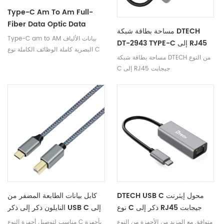
Type-C Am To Am Full-
Fiber Data Optic Data
مساحة بطاقة شبكة DTECH
Comple Type C Cable
Type-C am to AM بيانات الألياف
DT-2943 TYPE-C إلى RJ45
Cable
البصرية كاملة الوظائف الكاملة نوع C
جيجابت
مساحة بطاقة شبكة DTECH من النوع
Cable
C إلى RJ45 جيجابت
DTECH USB C محول إيثرنت
كابل بيانات الطابعة المضفر من
نوع C ذكر إلى RJ45 جيجابت
النايلون ذكر إلى ذكر USB C إلى
محور بطاقة الشبكة الخارجية ل
USB Type B 2.0 للماسح
متوافق مع المزيد من الأجهزة من النوع
مناسب لتوصيل أجهزة النوع C بأجهزة