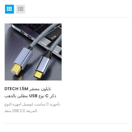
Grid View
List View
DTECH 1.5M نايلون مضفر
مطلي بالذهب USB نوع C ذكر
إلى B ذكر 2.0 طابعة USB كابل
مناسب لتوصيل أجهزة النوع C بأجهزة
بيانات لفك لوحة المفاتيح
منفذ USB 2.0 المربعة.
الإلكترونية