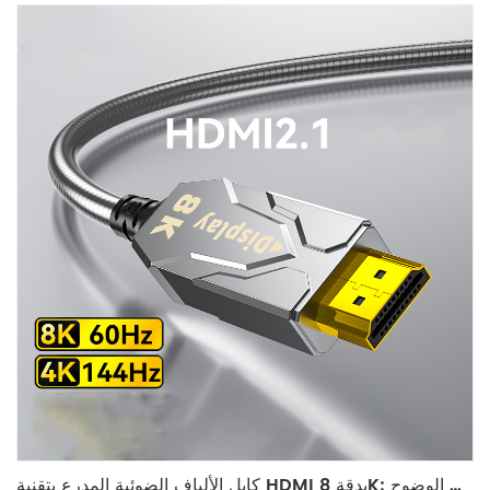
كابل الألياف الضوئية المدرع بتقنية HDMI بدقة 8K: الحل الأمثل للبث فائق الوضوح