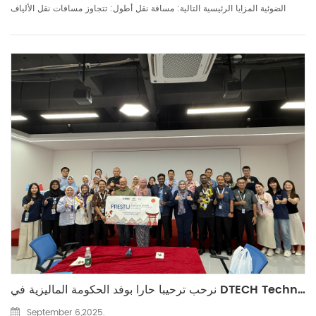
الضوئية المزايا الرئيسية التالية: مسافة نقل أطول: تتجاوز مسافات نقل الألياف
الضوئية بشكل كبير تلك الخاصة بكابلات النحاس، حيث تصل في كثير من الأحيان إلى
عشرات أو حتى مئات الأمت...
نرحب ترحيبا حارا بوفد الحكومة الماليزية في DTECH Technology لاستكشاف المستقبل الجديد لأتمتة إنترنت الأشياء الصناعية الذكية
September 6,2025.