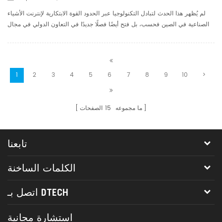
لم يُظهر هذا الحدث لتبادل التكنولوجيا عبر الحدود القوة الابتكارية لإنترنت الأشياء
الصناعية في الصين فحسب، بل فتح أيضًا فصلًا جديدًا في التعاون الدولي في مجال
التصنيع الذكي والأتمتة لإنترنت الأشياء الصناعية. في 3 سبتمبر 2025، امتلأ مقر
شركة دي تك تكنو...
1
2
3
4
5
6
7
8
9
10
>
ما مجموعه
15
الصفحات
تابعنا
الكلمات الساخنة
اتصل بـ DTECH
استشارة مجانية