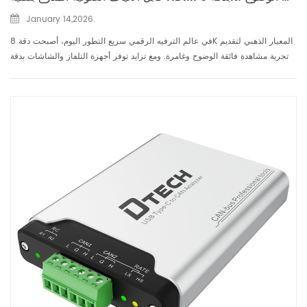
January 14,2026.
في عالم الترفيه الرقمي سريع التطور اليوم، أصبحت دقة 8K المعيار الذهبي لتقديم
تجربة مشاهدة فائقة الوضوح وغامرة. ومع تزايد توفر أجهزة التلفاز والشاشات بدقة
8K، ازداد الطلب على الكابلات عالية الجودة القادرة على نقل إشارات 8K دون أي
فقدان للجودة. إليكم ا...