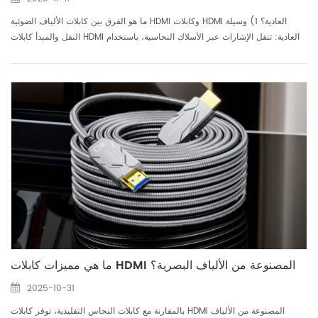
ما هو الفرق بين كابلات الألياف الضوئية HDMI وكابلات HDMI العادية؟ 1) وسيلة
النقل والمبدأ كابلات HDMI العادية: تنقل الإشارات عبر الأسلاك النحاسية، باستخدام
طرق النقل الكهربائية (الكابل المحوري، والكابل المزدوج الملتوي، وما إلى ذلك)،
مما يجعلها أكثر عر...
ما هي مميزات كابلات HDMI المصنوعة من الألياف البصرية؟
2025-10-31
بالمقارنة مع كابلات النحاس التقليدية، توفر كابلات HDMI المصنوعة من الألياف