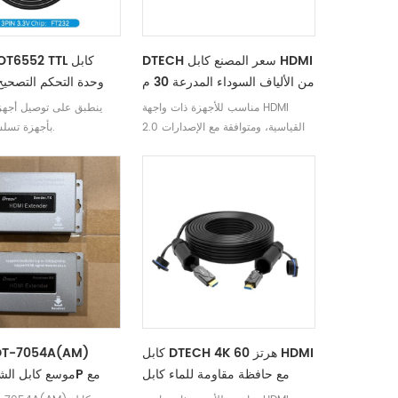
DTECH سعر المصنع كابل HDMI
H IOT6552 TTL
من الألياف السوداء المدرعة 30 م
40 م 50 م 60 م ذكر إلى ذكر
مناسب للأجهزة ذات واجهة HDMI
ينطبق على توصيل أجهزة
4K @ 60 هرتز HDMI 2.0 سلك
القياسية، ومتوافقة مع الإصدارات 2.0
بأجهزة تسلسلية مختلفة.
والإصدارات الأقدم.
كابل DTECH 4K 60 هرتز HDMI
DT-7054A(AM)
مع حافظة مقاومة للماء كابل
HDMI 2.0 من الألياف الضوئية
مستقبل إرسال ال