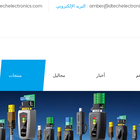
amber@dtechelectron
البريد الإلكتروني :
echelectronics.com
م
أخبار
محاليل
منتجات