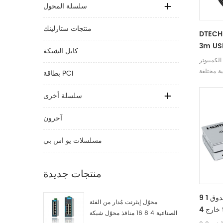
سلسلة المحول
منتجات ستارلينك
DTECH
إلى TTL 3.3V UART
كابل الشبكة
كابل محول مسلسل 6P رأس
لكمبيوتر
 متعددة
بطاقة PCI
سلسلة أخرى
آحرون
مسلسلات يو اس بي
منتجات جديدة
9 شاشة تلفزيون الربط صندوق 1
محوّل إيثرنت مُدار من الفئة
في 9 خارج 4K 30 هرتز HDMI
الصناعية 4 8 16 منافذ محوّل شبكة
ارية