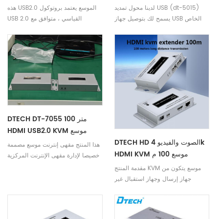
المحلية
لدينا محول تمديد USB (dt-5015)
هذه USB2.0 الموسع يعتمد بروتوكول
يسمح لك بتوصيل جهاز USB الخاص
USB 2.0 القياسي ، متوافق مع
بك إلى جهاز الكمبيوتر الخاص بك على
بروتوكول 1.1.
مسافة تصل إلى 60 متر بمساعدة
كابل التصحيح cat5 / cat5e / cat6
(غير مدرجة).
DTECH DT-7055 100 متر
HDMI USB2.0 KVM موسع
DTECH HD الصوت والفيديو 4k
هذا المنتج مقهى إنترنت موسع مصممة
HDMI KVM موسع 100 م
خصيصا لإدارة مقهى الإنترنت المركزية
مقدمة المنتج KVM موسع يتكون من
جهاز إرسال وجهاز استقبال غير
مضغوط إشارات الصوت والفيديو
المنقولة عبر CAT5E / 6 الكبل ، يوفر
أيضًا حماية للمحتوى الرقمي واسع