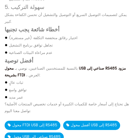
5. سهولة التركيب
يمكن لتصميمات التوصيل السريع أو التوصيل والتشغيل أن تحسن الكفاءة بشكل
كبير.
أخطاء شائعة يجب تجنبها
●
اختيار رقائق منخفضة التكلفة (غير مستقرة)
●
تجاهل توافق برنامج التشغيل
●
عدم مراعاة البيئات الصناعية
أفضل توصية
بالنسبة للمستخدمين الصناعيين، نوصي بـ
محول USB صناعي إلى RS485 مزود
، العرض:
بشريحة FTDI
●
ثبات عالٍ
●
توافق واسع
●
عمر مديد
هل تحتاج إلى أسعار خاصة للكميات الكبيرة أو خدمات تخصيص المنتجات الأصلية؟
تواصل معنا اليوم.
أفضل محول USB إلى RS485
محول FTDI USB إلى RS485
محول USB صناعي إلى RS485