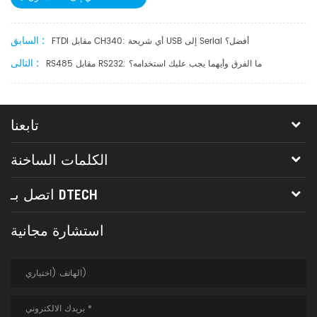
السابق :
FTDI مقابل CH340: أي شريحة USB إلى Serial أفضل؟
التالى :
RS485 مقابل RS232: ما الفرق وأيهما يجب عليك استخدامه؟
تابعنا
الكلمات الساخنة
اتصل بـ DTECH
استشارة مجانية