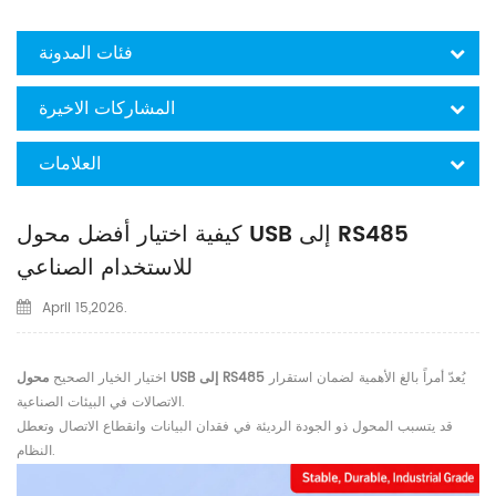
فئات المدونة
المشاركات الاخيرة
العلامات
كيفية اختيار أفضل محول USB إلى RS485
للاستخدام الصناعي
April 15,2026.
يُعدّ أمراً بالغ الأهمية لضمان استقرار
محول USB إلى RS485
اختيار الخيار الصحيح
الاتصالات في البيئات الصناعية.
قد يتسبب المحول ذو الجودة الرديئة في فقدان البيانات وانقطاع الاتصال وتعطل
النظام.