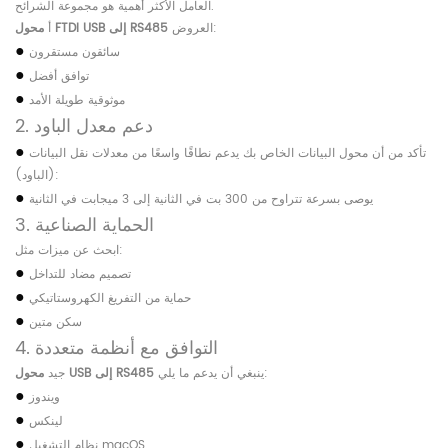
العامل الأكثر أهمية هو مجموعة الشرائح.
العروض:
محول FTDI USB إلى RS485
أ
●
سائقون مستقرون
●
توافق أفضل
●
موثوقية طويلة الأمد
2. دعم معدل الباود
●
تأكد من أن محول البيانات الخاص بك يدعم نطاقًا واسعًا من معدلات نقل البيانات
(الباود):
●
يوصى بسرعة تتراوح من 300 بت في الثانية إلى 3 ميجابت في الثانية
3. الحماية الصناعية
ابحث عن ميزات مثل:
●
تصميم مضاد للتداخل
●
حماية من التفريغ الكهروستاتيكي
●
سكن متين
4. التوافق مع أنظمة متعددة
ينبغي أن يدعم ما يلي:
محول USB إلى RS485
جيد
●
ويندوز
●
لينكس
●
نظام التشغيل macOS