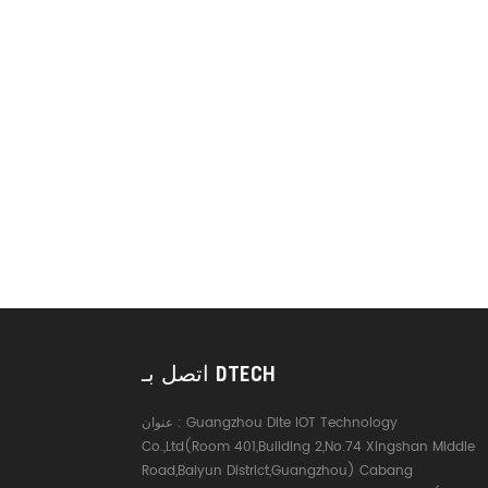
اتصل بـ DTECH
Guangzhou Dite IOT Technology
عنوان :
Co.,Ltd(Room 401,Building 2,No.74 Xingshan Middle
Road,Baiyun District,Guangzhou) Cabang