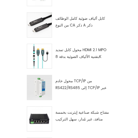
صناعية مصنّع
كابل ألياف ضوئية كامل الوظائف
من النوع CA ذكر A ذكر
محول كابل تمديد HDMI 2.1 MPO
بتقنية الألياف الضوئية بدقة 8K
محول خادم TCP/IP من
RS422/RS485 إلى TCP/IP عبر
الإيثرنت التسلسلي
مفتاح شبكة صناعية إيثرنت بخمسة
منافذ، غير مُدار، سهل التركيب
والتشغيل، جيجابت