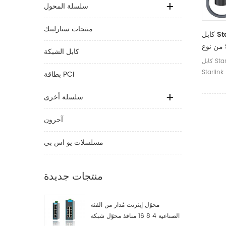
سلسلة المحول
منتجات ستارلينك
كابل Starlink من الجيل الثاني
من نوع Starlink بطول 150 قدمًا
كابل الشبكة
من الفئة 5 والفئة 6 كابل
كابل Starlink من الجيل الثاني من نوع
Starlink بطول 150 قدمًا من الفئة 5
بطاقة PCI
سلسلة أخرى
آحرون
مسلسلات يو اس بي
منتجات جديدة
محوّل إيثرنت مُدار من الفئة
الصناعية 4 8 16 منافذ محوّل شبكة