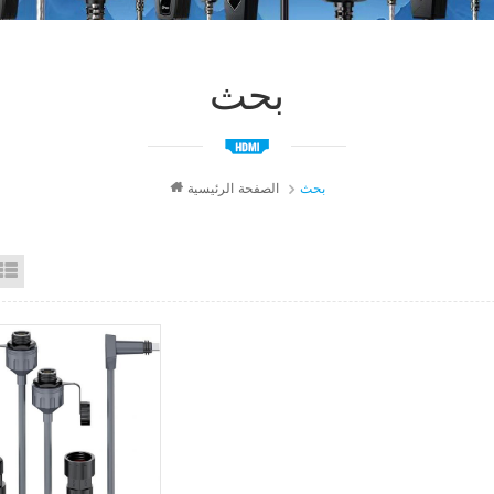
بحث
بحث
الصفحة الرئيسية
id View
List View