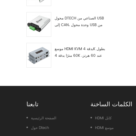
RS422 إلى ناقل CAN، وجهاز
اختبار وتصحيح أخطاء USB من النوع
C إلى ناقل CAN، ومحلل بيانات
محول DTECH الصناعي من USB
إلى CAN، وحدة محول USB من
النوع C إلى ناقل CAN، محول USB
من النوع C إلى CAN
موسع HDMI KVM بدقة 4K بطول
60 مترًا بدقة 4K عند 60 هرتز،
طراز 7084A GS
الكلمات الساخنة
تابعنا
HDMI كابل
الصفحة الرئيسية
HDMI موسع
حول Dtech