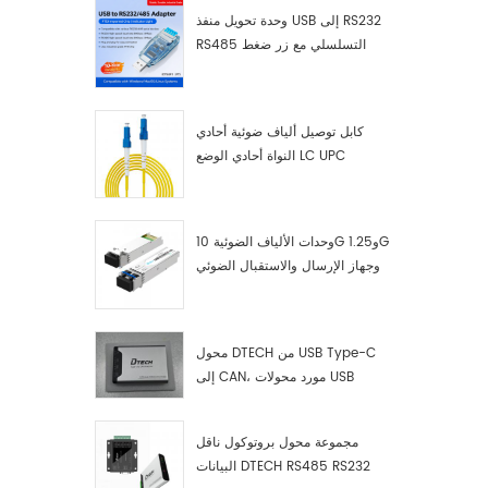
وحدة تحويل منفذ USB إلى RS232
RS485 التسلسلي مع زر ضغط
(كتلة طرفية)
كابل توصيل ألياف ضوئية أحادي
النواة أحادي الوضع LC UPC
وحدات الألياف الضوئية 10G و1.25G
وجهاز الإرسال والاستقبال الضوئي
LC
محول DTECH من USB Type-C
إلى CAN، مورد محولات USB
Type-C إلى CAN
مجموعة محول بروتوكول ناقل
البيانات DTECH RS485 RS232