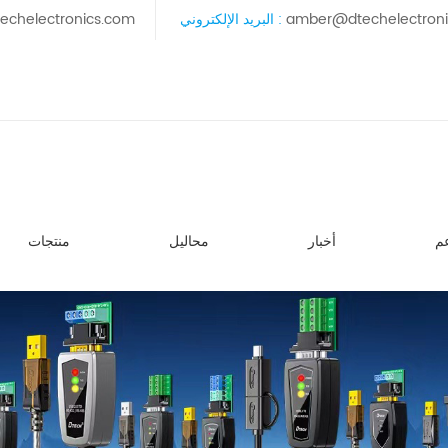
amber@dtechelectron
البريد الإلكتروني :
echelectronics.com
م
أخبار
محاليل
منتجات