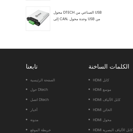
اختبار وتصحيح أخطاء USB من النوع
C إلى ناقل CAN، ومحلل بيانات
محول DTECH الصناعي من USB
إلى CAN، وحدة محول USB من
النوع C إلى ناقل CAN، محول USB
من النوع C إلى CAN
الكلمات الساخنة
تابعنا
HDMI كابل
الصفحة الرئيسية
HDMI موسع
حول Dtech
HDMI كابل الألياف
اتصل Dtech
HDMI الخائن
أخبار
HDMI محول
مدونة
HDMI كابل الألياف البصرية
خريطة الموقع