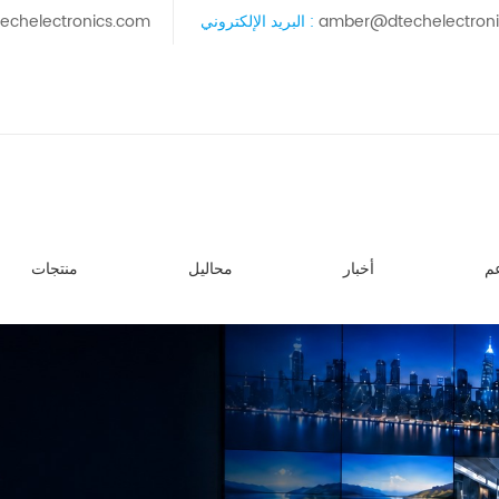
amber@dtechelectron
البريد الإلكتروني :
echelectronics.com
م
أخبار
محاليل
منتجات