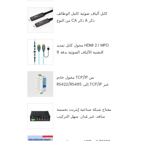
كابل ألياف ضوئية كامل الوظائف
من النوع CA ذكر A ذكر
محول كابل تمديد HDMI 2.1 MPO
بتقنية الألياف الضوئية بدقة 8K
محول خادم TCP/IP من
RS422/RS485 إلى TCP/IP عبر
الإيثرنت التسلسلي
مفتاح شبكة صناعية إيثرنت بخمسة
منافذ، غير مُدار، سهل التركيب
والتشغيل، جيجابت