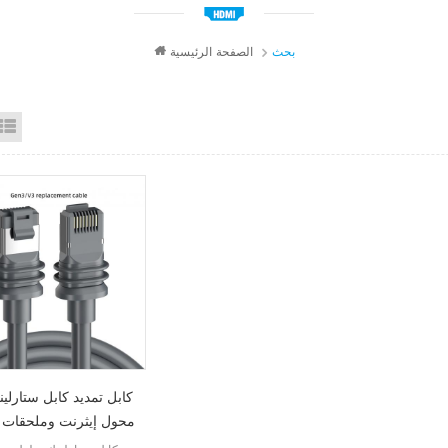
بحث
الصفحة الرئيسية
id View
List View
كابل تمديد كابل ستارلي
محول إيثرنت وملحقات ا
عبر الأقمار الصناعية توص