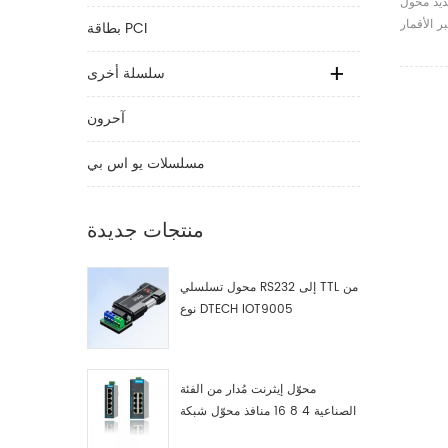
ديد محول
 التوجيه
ر الأقمار
بطاقة PCI
الجيل 3
وجيه كابل
الجيل 3
سلسلة أخرى
آحرون
مسلسلات يو اس بي
منتجات جديدة
محول تسلسلي RS232 إلى TTL من
نوع DTECH IOT9005
محوّل إيثرنت مُدار من الفئة
الصناعية 4 8 16 منافذ محوّل شبكة
صناعية مصنّع