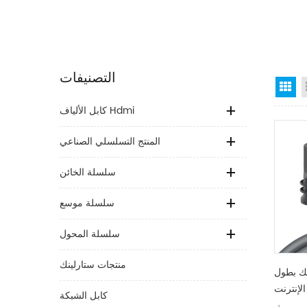
التصنيفات
Gr
كابل الألياف Hdmi
المنتج التسلسلي الصناعي
سلسلة الخائن
سلسلة موسع
سلسلة المحول
منتجات ستارلينك
نك بطول
لإنترنت
كابل الشبكة
يل أجهزة