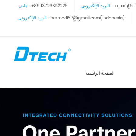
export@dt
البريد الإلكتروني :
+86 13729892225
هاتف :
hermadi57@gmail.com(Indonesia)
البريد الإلكتروني :
الصفحة الرئيسية