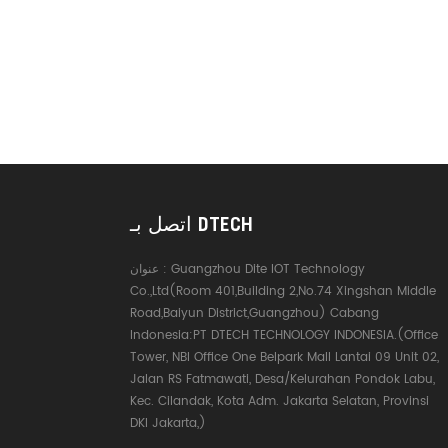
اتصل بـ DTECH
Guangzhou Dite IOT Technology
عنوان :
Co.,Ltd(Room 401,Building 2,No.74 Xingshan Middle
Road,Baiyun District,Guangzhou) Cabang
Indonesia:PT DTECH TECHNOLOGY INDONESIA.(Office
Tower, NBI Office One Belpark Mall Lantai 09 Unit 02,
Jalan RS Fatmawati, Desa/Kelurahan Pondok Labu,
Kec. Cilandak, Kota Adm. Jakarta Selatan, Provinsi
DKI Jakarta,)