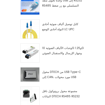
وحدة تحويل منفذ USB إلى RS232
RS485 التسلسلي مع زر ضغط
(كتلة طرفية)
كابل توصيل ألياف ضوئية أحادي
النواة أحادي الوضع LC UPC
وحدات الألياف الضوئية 10G و1.25G
وجهاز الإرسال والاستقبال الضوئي
LC
محول DTECH من USB Type-C
إلى CAN، مورد محولات USB
Type-C إلى CAN
مجموعة محول بروتوكول ناقل
البيانات DTECH RS485 RS232
RS422 إلى ناقل CAN، وجهاز