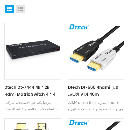
Grid View
List View
Dtech Dt-560 4hdmi كابل
Dtech Dt-7444 4k * 2k
الألياف V1.4 40m
Hdmi Matrix Switch 4 * 4
كابلات dtech fbier البصرية hdmi
مرحبا بكم في الاستخدام شركتنا
هي وصلة آمنة وسهلة الاستخدام لتوزيع
سلسلة منتجات الفيديو عالية الجودة!
الفيديو المنزلي ، وأنظمة عرض غرف
يدعم مبدل مصفوفة HDMI ثلاثي الأبعاد
المؤتمرات ، وأنظمة العرض في
في الفيديو عالي الدقة بدقة 4k * 2k
الفصول الدراسية ، والإشارات الرقمية
مضاعف HDMI HD المعدات لنقل