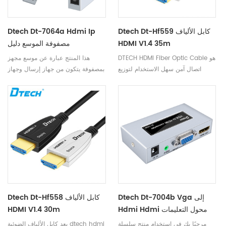
Dtech Dt-Hf559 كابل الألياف
Dtech Dt-7064a Hdmi Ip
HDMI V1.4 35m
مصفوفة الموسع دليل
DTECH HDMI Fiber Optic Cable هو
هذا المنتج عبارة عن موسع مجهز
اتصال آمن سهل الاستخدام لتوزيع
بمصفوفة يتكون من جهاز إرسال وجهاز
الفيديو المنزلي ، وأنظمة العروض
استقبال. ما بين الإرسال والاستقبال ،
التقديمية في قاعة المؤتمرات ، وأنظمة
يمكن أن يكون مصدر إشارة HDMI
العرض في الفصول الدراسية ،
عالي الوضوح 256 قناة تتحقق من
والإشارات الرقمية ، وشاشات الفيديو
خلال توصيل المفتاح من خلال كابل
عالية الدقة. يوفر Fiber السرعة
الشبكة ، ويمكن تبديلها وتوزيعها ويمتد
وعرض النطاق الترددي اللازمين لأعلى
إلى عدد غير محدود من العروض.
جودة للصورة دون الحاجة إلى ex
عشرة دير ، balun أو مكبرات الصوت.
Dtech Dt-7004b Vga إلى
Dtech Dt-Hf558 كابل الألياف
Hdmi Hdmi محول التعليمات
HDMI V1.4 30m
مرحبًا بك في استخدام منتج سلسلة
يعد كابل الألياف الضوئية dtech hdmi