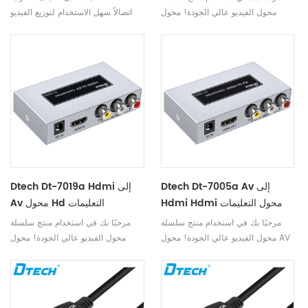
محول الفيديو عالي الجودة! محول
اتصالاً سهل الاستخدام لتوزيع الفيديو
VGA إلى HDMI عالي الدقة ، يمكنه
المنزلي وأنظمة العرض في غرفة
تحويل إشارة فيديو تمثيلية VGA
الاجتماعات وأنظمة الإسقاط في الفصل
وإشارة صوت استريو واجهة 3.5 ملم
الدراسي واللافتات الرقمية وشاشات
إلى إشارة HDMI رقمية
الفيديو عالية الدقة.
Dtech Dt-7005a Av إلى
Dtech Dt-7019a Hdmi إلى
Hdmi Hdmi محول التعليمات
Av محول Hd التعليمات
مرحبًا بك في استخدام منتج سلسلة
مرحبًا بك في استخدام منتج سلسلة
محول الفيديو عالي الجودة! محول AV
محول الفيديو عالي الجودة! محول
إلى HDMI عالي الدقة ، يمكنه تحويل
HDMI إلى AV عالي الدقة ، يمكنه
إشارة فيديو AV مركبة (CVBS)
تحويل إشارة HDMI عالية الدقة إلى
وإشارة صوت ستيريو FL / FR إلى
إشارة فيديو مركبة AV (CVBS)
إشارة HDMI رقمية
وإشارة صوت ستيريو FL / FR