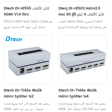
Dtecj Dt-Hf503 Hdmi2.0
Dtech Dt-Hf555 كابل الألياف
Aoc كابل الألياف 4 كيلو @ 60
HDMI V1.4 15m
هرتز
كابلات dtech fbier البصرية hdmi
DTECH HDMI Fiber Optic Cable هو
هي وصلة آمنة وسهلة الاستخدام لتوزيع
اتصال آمن سهل الاستخدام لتوزيع
الفيديو المنزلي ، وأنظمة عرض غرف
الفيديو المنزلي وأنظمة العروض
المؤتمرات ، وأنظمة العرض في
التقديمية في قاعة المؤتمرات وأنظمة
الفصول الدراسية ، والإشارات الرقمية
الإسقاط في الفصل الدراسي ولافتات
، وحيثما توجد شاشة فيديو عالية الدقة.
رقمية وشاشات الفيديو عالية الدقة.
يوفر Fiber السرعة وعرض النطاق
الترددي اللازمين لأعلى جودة للصورة
دون الحاجة إلى ex عشرة دير ،
balun أو مكبرات الصوت.
Dtech Dt-7142a 4kx2k
Dtech Dt-7144a 4kx2k
Hdmi Splitter 1x2
Hdmi Splitter 1x4
ينتمي هذا المنتج إلى منتج توزيع إشارة
ينتمي هذا المنتج إلى فئة توزيع إشارة
HDMI. بشكل عام، HD DVD فقط لديه
HDMI. عموما ، دي في دي عالية