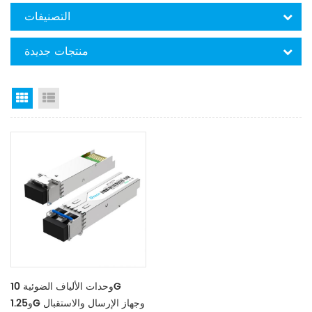
التصنيفات
منتجات جديدة
Grid View
List View
وحدات الألياف الضوئية 10G
و1.25G وجهاز الإرسال والاستقبال