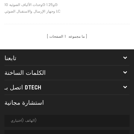
الضوئي LC
وحدات الألياف الضوئية 10G و1.25G
وجهاز الإرسال والاستقبال الضوئي LC
ما مجموعه
1
الصفحات
تابعنا
الكلمات الساخنة
اتصل بـ DTECH
استشارة مجانية