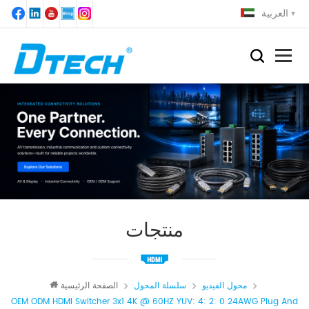
العربية
منتجات
محول الفيديو
سلسلة المحول
الصفحة الرئيسية
OEM ODM HDMI Switcher 3x1 4K @ 60HZ YUV: 4: 2: 0 24AWG Plug And