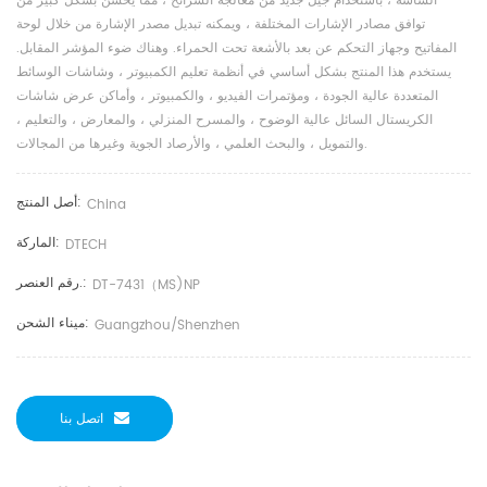
الشاشة ، باستخدام جيل جديد من معالجة الشرائح ، مما يحسن بشكل كبير من
توافق مصادر الإشارات المختلفة ، ويمكنه تبديل مصدر الإشارة من خلال لوحة
المفاتيح وجهاز التحكم عن بعد بالأشعة تحت الحمراء. وهناك ضوء المؤشر المقابل.
يستخدم هذا المنتج بشكل أساسي في أنظمة تعليم الكمبيوتر ، وشاشات الوسائط
المتعددة عالية الجودة ، ومؤتمرات الفيديو ، والكمبيوتر ، وأماكن عرض شاشات
الكريستال السائل عالية الوضوح ، والمسرح المنزلي ، والمعارض ، والتعليم ،
والتمويل ، والبحث العلمي ، والأرصاد الجوية وغيرها من المجالات.
أصل المنتج:
China
الماركة:
DTECH
رقم العنصر.:
DT-7431（MS)NP
ميناء الشحن:
Guangzhou/shenzhen
اتصل بنا