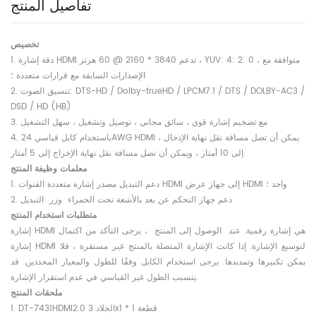
تفاصيل المنتج
تخصيص
1. دقة إشارة HDMI تدعم 3840 * 2160 @ 60 هرتز ، YUV: 4: 2: 0 ، متوافقة مع
الإصدارات السابقة مع قرارات متعددة ؛
2. تنسيق الصوت: DTS-HD / Dolby-trueHD / LPCM7.1 / DTS / DOLBY-AC3 /
DSD / HD (HB)
3. مع تضخيم إشارة قوي ، سائق مجاني ، توصيل وتشغيل ، سهل التشغيل
4. باستخدام كابل قياسي 24AWG HDMI ، يمكن أن تصل مسافة نقل نهاية الإدخال
إلى 10 أمتار ، ويمكن أن تصل مسافة نقل نهاية الإخراج إلى 5 أمتار.
معلمات وظيفة المنتج
1. دعم التبديل مصدر إشارة متعددة القنوات HDMI إلى جهاز عرض HDMI واحد ؛
2. دعم جهاز التحكم عن بعد بالأشعة تحت الحمراء
وزر
التبديل
متطلبات استخدام المنتج
إشارة HDMI هي إشارة رقمية.
عند
الوصول إلى
المنتج
، يرجى التأكد من اكتمال
إشارة HDMI لتوسيع الإشارة. إذا كانت الإشارة المتصلة بالمنتج غير مستقرة ، فلا
يمكن تكبيرها وتمديدها. يرجى استخدام الكابل وفقًا للطول والمعيار المحددين. قد
يتسبب الطول غير القياسي في عدم استقرار الإشارة.
ملحقات المنتج
DT-7431HDMI2.0 الجلاد 3x1 * 1 قطعة
1.