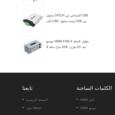
RS422 إلى ناقل CAN، وجهاز
اختبار وتصحيح أخطاء USB من النوع
C إلى ناقل CAN، ومحلل بيانات
محول DTECH الصناعي من USB
إلى CAN، وحدة محول USB من
النوع C إلى ناقل CAN، محول USB
من النوع C إلى CAN
موسع HDMI KVM بدقة 4K بطول
60 مترًا بدقة 4K عند 60 هرتز،
طراز 7084A GS
الكلمات الساخنة
تابعنا
HDMI كابل
الصفحة الرئيسية
HDMI موسع
حول Dtech