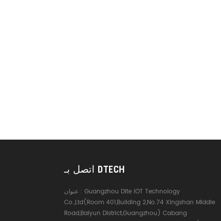
اتصل بـ DTECH
Guangzhou Dite IOT Technology
عنوان :
Co.,Ltd(Room 401,Building 2,No.74 Xingshan Middle
Road,Baiyun District,Guangzhou) Cabang