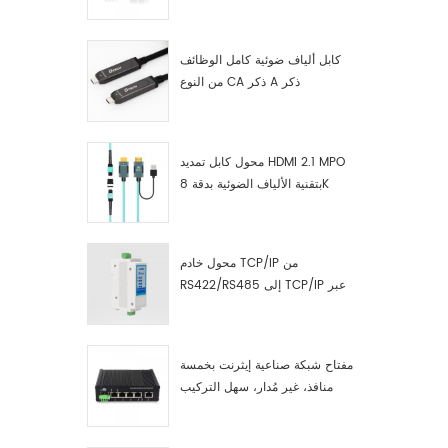
صناعية مصنّع
كابل ألياف ضوئية كامل الوظائف
من النوع CA ذكر A ذكر
محول كابل تمديد HDMI 2.1 MPO
بتقنية الألياف الضوئية بدقة 8K
محول خادم TCP/IP من
RS422/RS485 إلى TCP/IP عبر
الإيثرنت التسلسلي
مفتاح شبكة صناعية إيثرنت بخمسة
منافذ، غير مُدار، سهل التركيب
والتشغيل، جيجابت