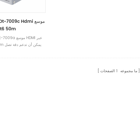
ech Dt-7009c Hdmi
أكثر  50m
dtech dt-7009a 
at6 60m
إلى 1080p.
ما مجموعه
1
الصفحات