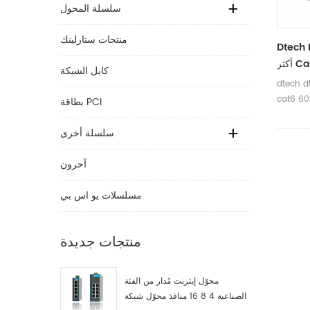
سلسلة المحول
منتجات ستارلينك
Dt موسع
Cat6
كابل الشبكة
موسع HDMI عبر
c يمكن أن تدعم دقة تصل
بطاقة PCI
سلسلة أخرى
آحرون
مسلسلات يو اس بي
منتجات جديدة
محوّل إيثرنت مُدار من الفئة
الصناعية 4 8 16 منافذ محوّل شبكة