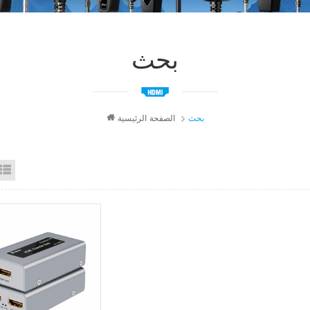
بحث
بحث
الصفحة الرئيسية
id View
List View