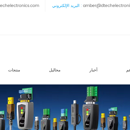
amber@dtechelectron
البريد الإلكتروني :
echelectronics.com
م
أخبار
محاليل
منتجات