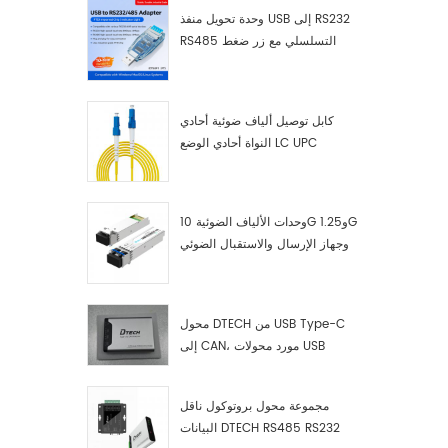
وحدة تحويل منفذ USB إلى RS232
RS485 التسلسلي مع زر ضغط
(كتلة طرفية)
كابل توصيل ألياف ضوئية أحادي
النواة أحادي الوضع LC UPC
وحدات الألياف الضوئية 10G و1.25G
وجهاز الإرسال والاستقبال الضوئي
LC
محول DTECH من USB Type-C
إلى CAN، مورد محولات USB
Type-C إلى CAN
مجموعة محول بروتوكول ناقل
البيانات DTECH RS485 RS232