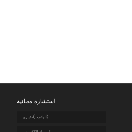
المتلقي عبر كابل الشبكة المحلية
لاستعادة الإشارات. يتم استخدام إشارة
HDMI لتوصيل جهاز العرض ، USB هو
تستخدم لربط يو القرص والكاميرا و
غيرها من الأجهزة الخارجية USB ،
ويمكن لجهاز الاستقبال أيضا توصيل
لوحة المفاتيح الفأر مع منفذ usb.
استشارة مجانية