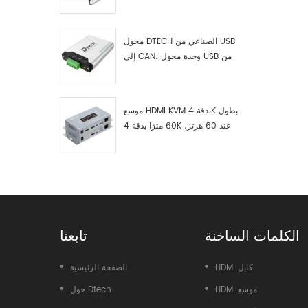
RS422 إلى ناقل CAN، وجهاز
 الجودة ،
اختبار وتصحيح أخطاء USB من النوع
 البلازما
C إلى ناقل CAN، ومحلل بيانات
LCD ، آلة متر ، قاعة العرض ، المسرح
محول DTECH الصناعي من USB
التعليم ،
إلى CAN، وحدة محول USB من
، الأرصاد
النوع C إلى ناقل CAN، محول USB
من النوع C إلى CAN
موسع HDMI KVM بدقة 4K بطول
60 مترًا بدقة 4K عند 60 هرتز،
طراز 7084A GS
الكلمات الساخنة
تابعنا
HDMI كابل
الصفحة الرئيسية
HDMI موسع
حول Dtech