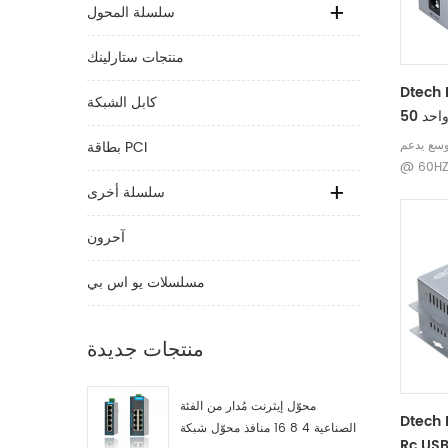
سلسلة المحول
منتجات ستارلينك
 موسع HDMI
كابل الشبكة
م HDMI القرار 1080p
بطاقة PCI
6. تأثير استعادة الصورة البعيدة
واضح بعد
سلسلة أخرى
ديد كابل cat5e / 6 ، ويمكن أن
آحرون
مسلسلات يو اس بي
منتجات جديدة
محوّل إيثرنت مُدار من الفئة
Dtech
الصناعية 4 8 16 منافذ محوّل شبكة