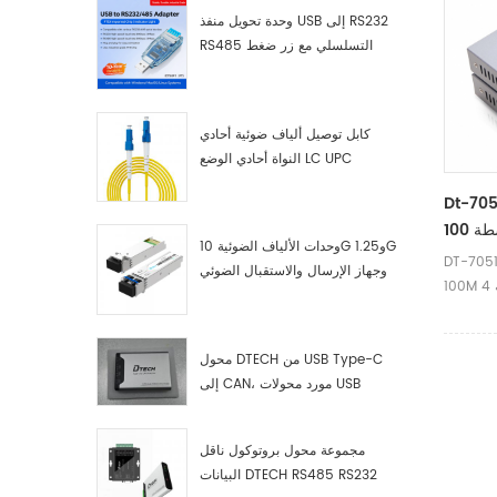
اشة عرض
وحدة تحويل منفذ USB إلى RS232
وغيرها من
RS485 التسلسلي مع زر ضغط
جودة نقل
(كتلة طرفية)
رة HDMI طويلة.
ابلة وفقا
كابل توصيل ألياف ضوئية أحادي
ضا تحقيق
النواة أحادي الوضع LC UPC
 البصرية.
 في جميع
Dt-705
 الفيديو
بيوتر نظم
وحدات الألياف الضوئية 10G و1.25G
DT-7051
وجهاز الإرسال والاستقبال الضوئي
100M يدعم دقة 4K بدقة قصوى 3840
LC
. استخدم كابل
واحد لتوسيع المسافة إلى
ظيفة IR لإعادة
محول DTECH من USB Type-C
هيل قيام
إلى CAN، مورد محولات USB
اح العرض
Type-C إلى CAN
ديل قناة
مجموعة محول بروتوكول ناقل
طاق واسع
البيانات DTECH RS485 RS232
 ، وشاشة