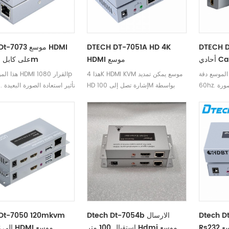
D موسع HDMI
DTECH DT-7051A HD 4K
Dtech Dt-7073
HDMI موسع
على كابل واحد 50m
ع دقة HDMI 1080P @
هذا 4K HDMI KVM موسع يمكن تمديد
هذا الموسع يدع
60hz. يكون تأثير استعادة الصورة
HD إشارة تصل إلى 100M بواسطة
@ 0HZ
مع عدم وجود
CAT5E / 6 كابل.
واضح وطبيعي بدون توهين 
د كابل Cat5e /
تم
6e ، ويمكن أن تصل مسافة الإرسال
تصل مسافة الإرسال إلى 50 مترًا.
ى 60 مترًا
Dtech D
Dtech Dt-7054b الارسال
 Dt-7050 120mkvm
استقبال 100 متر Hdmi موسع
Rc USB إلى HDMI موسع