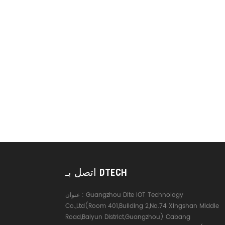
الوسائط المتعددة عالية
ومؤتمرات الفيديو عالية الدقة
المنزلي الرقمي ، المعرض ، 
التمويل ، البحث العلمي 
الجوية وغيرها من المجالات.
اتصل بـ DTECH
Guangzhou Dite IOT Technology
عنوان :
Co.,Ltd(Room 401,Building 2,No.74 Xingshan Middle
Road,Baiyun District,Guangzhou) Cabang