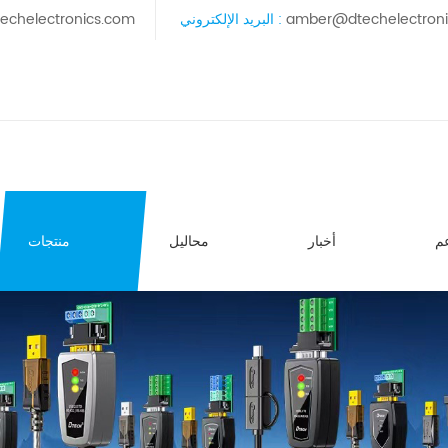
amber@dtechelectron
البريد الإلكتروني :
echelectronics.com
م
أخبار
محاليل
منتجات