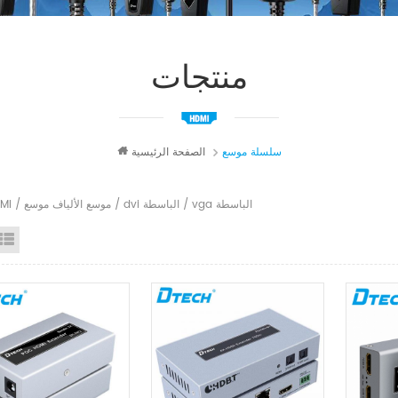
منتجات
سلسلة موسع
الصفحة الرئيسية
موسع HDMI / موسع الألياف موسع / dvi الباسطة / vga الباسطة
id View
List View