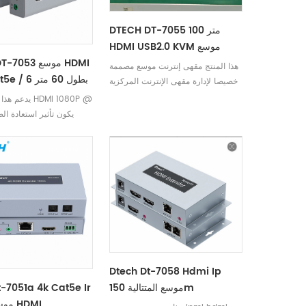
DTECH DT-7055 100 متر
HDMI USB2.0 KVM موسع
TECH DT-7053
هذا المنتج مقهى إنترنت موسع مصممة
أحادي Cat5e / 6 بطول 60 متر
خصيصا لإدارة مقهى الإنترنت المركزية
يدعم هذا الموس
البعيدة واضحًا وطبيعيًا 
توهين واضح بعد تمدي
إل
Dtech Dt-7058 Hdmi Ip
موسع المتتالية 150m
t-7051a 4k Cat5e Ir
Rs232 موسع HDMI