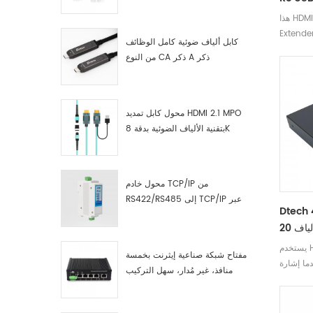
صناعية مصنّع
هذا HDMI يقوم جهاز IP KVM
Exte بإرسال إشارة HD تصل إلى
كابل ألياف ضوئية كامل الوظائف
120M عبر CAT 5e / 6 ، وضوح يصل
من النوع CA ذكر A ذكر
إلى 1080P. لا يقتصر على الحد من
 HDMI ، ولكن أيضا
 الى جانب
ثر ملاءمة
محول كابل تمديد HDMI 2.1 MPO
بتقنية الألياف الضوئية بدقة 8K
محول خادم TCP/IP من
RS422/RS485 إلى TCP/IP عبر
Dt موسع
الإيثرنت التسلسلي
يستخدم HDMI موسع ألياف kvm لحل
مفتاح شبكة صناعية إيثرنت بخمسة
رة HDMI هي في
منافذ، غير مُدار، سهل التركيب
مثل صورة
والتشغيل، جيجابت
ويه وعدم
هي مصممة