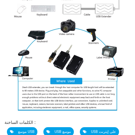
الكلمات الساخنة :
USB على إيثرنت
USB موسع
موسع USB