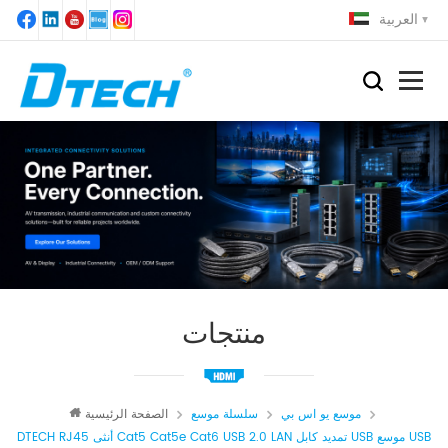
العربية
منتجات
موسع يو اس بي
سلسلة موسع
الصفحة الرئيسية
DTECH RJ45 أنثى Cat5 Cat5e Cat6 USB 2.0 LAN تمديد كابل USB موسع USB