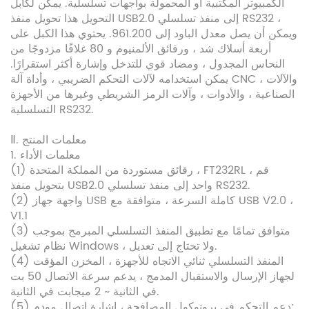
الكمبيوتر المكتبية أو المحمولة بواجهات تسلسلية. يمكن لكابل
التحويل هذا تحويل منفذ USB2.0 إلى منفذ تسلسلي RS232 ،
ويمكن أن يصل معدل الباود إلى 961.200. يحتوي هذا الكبل على
أربعة أسلاك شد ، ورقائق الألمنيوم و 80 غلافًا مزدوجًا من
النحاس المجدول ، ومضاد قوي للتدخل وإشارة أكثر استقرارًا.
يمكن استخدامه لآلات التحكم الضريبي ، وأداة آلة CNC ، والآلات
الصناعية ، والأدوات ، وآلات الرمز الشريطي وغيرها من الأجهزة
التسلسلية RS232.
Ⅱ. معلمات المنتج
1. معلمات الأداء
(1) رقائق مستوردة من المملكة المتحدة ، FT232RL ، قم
بتحويل منفذ USB2.0 واحد إلى منفذ تسلسلي RS232.
(2) واجهة جهاز USB كاملة السرعة ، متوافقة مع USB V2.0 ،
V1.1
(3) متوافق تمامًا مع تطبيق المنفذ التسلسلي المبرمج بموجب
نظام تشغيل Windows ، ولا تحتاج إلى تعديل.
(4) المنفذ التسلسلي ثنائي الاتجاه للأجهزة ، المخزن المؤقت
لجهاز الإرسال والاستقبال المدمج ، يدعم سرعة الاتصال 50 بت
في الثانية ~ 2 ميجابت في الثانية.
(5) دعم التحكم في بروتوكول المصافحة ، إشارة اتصال مودم: