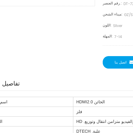
رقم العنصر.:
DT-7
ميناء الشحن:
GZ/S
اللون:
Sliver
المهلة:
7-14
اتصل بنا
تفاصيل ا
HDMI2.0 الخائن
اسم 
فلز
والفيديو متزامن انتقال وتوزيع
ال
DTECH .علبة