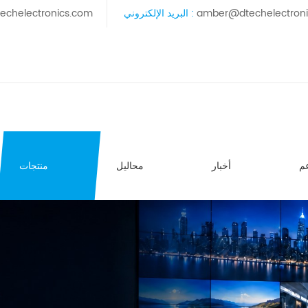
amber@dtechelectron
البريد الإلكتروني :
echelectronics.com
م
أخبار
محاليل
منتجات