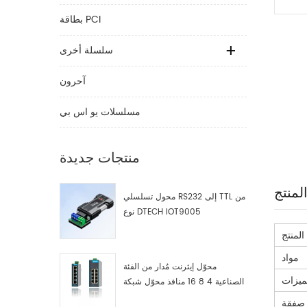
بطاقة PCI
سلسلة أخرى
آحرون
مسلسلات يو اس بي
منتجات جديدة
لمنتج
محول تسلسلي RS232 إلى TTL من
نوع DTECH IOT9005
المنتج
مواد
محوّل إيثرنت مُدار من الفئة
ميزات
الصناعية 4 8 16 منافذ محوّل شبكة
صناعية مصنّع
صفقة