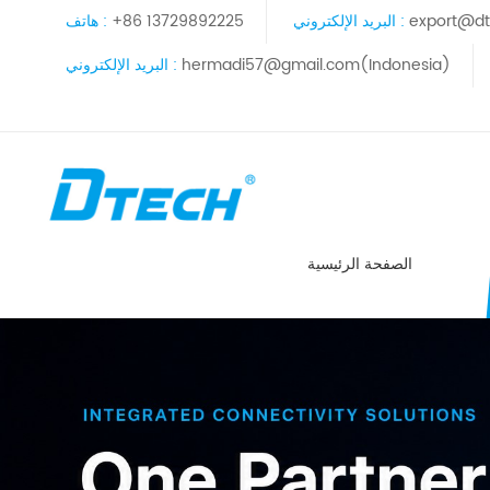
export@dt
البريد الإلكتروني :
+86 13729892225
هاتف :
hermadi57@gmail.com(Indonesia)
البريد الإلكتروني :
الصفحة الرئيسية