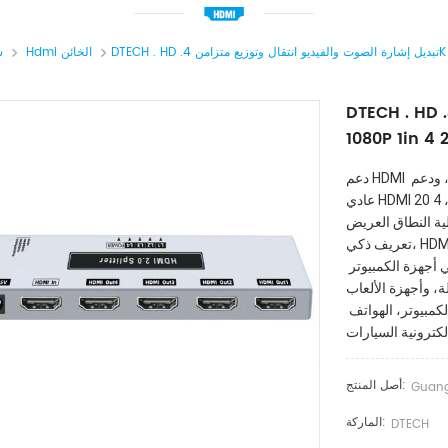
Hdmi الخائن
س
DTECH . HD .تبديل إشارة الصوت والفيديو انتقال وتوزيع متزامن 4K
دعم HDMI نقل الكابلات الألياف البصرية 300 متر، ثلاثة ناقل حركة تالي، ودعم 
عادي HDMI 20 متر انتقال، 4K60 هرتز واضح جدا صورة صورة، 18GBPS فائقة 
اق العريض، HDR صورة ديناميكية ناعمة، تاجر لون غني، EDID دقة شاشة 
تعريف ذكي، HDMI إشارة إلى نقطة واحدة اثنين، عرضين على نفس الشاشة، ونقل 
الصوت والفيديو في وقت واحد، يستخدم على نطاق واسع في أجهزة الكمبيوتر 
عاب PS، أجهزة الكمبيوتر اللوحي، الكاميرات الرقمية، 
كاميرات الفيديو، عالية الوضوح اللاعبون، أجهزة العرض، أجهزة الكمبيوتر، الهواتف 
لكترونية السيارات
أصل المنتج:
Guan
الماركة:
DTECH