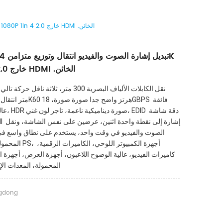
DTECH . HD .تبديل إشارة الصوت والفيديو انتقال وتوزيع متزامن 4K 1080P 1in 4 خارج 2.0 HDMI .الخائن
1080P 1in 4 خارج 2.0 HDMI .الخائن
عالية النط
المحمولة، وأجهزة الأل
المحمولة، المعدات الإ
gdong