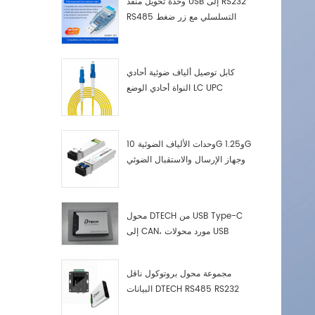
وحدة تحويل منفذ USB إلى RS232
RS485 التسلسلي مع زر ضغط
(كتلة طرفية)
كابل توصيل ألياف ضوئية أحادي
النواة أحادي الوضع LC UPC
وحدات الألياف الضوئية 10G و1.25G
وجهاز الإرسال والاستقبال الضوئي
LC
محول DTECH من USB Type-C
إلى CAN، مورد محولات USB
Type-C إلى CAN
مجموعة محول بروتوكول ناقل
البيانات DTECH RS485 RS232
RS422 إلى ناقل CAN، وجهاز