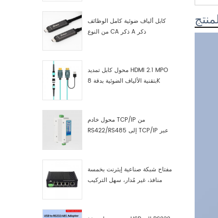
منتج
كابل ألياف ضوئية كامل الوظائف
من النوع CA ذكر A ذكر
محول كابل تمديد HDMI 2.1 MPO
بتقنية الألياف الضوئية بدقة 8K
محول خادم TCP/IP من
RS422/RS485 إلى TCP/IP عبر
الإيثرنت التسلسلي
مفتاح شبكة صناعية إيثرنت بخمسة
منافذ، غير مُدار، سهل التركيب
والتشغيل، جيجابت