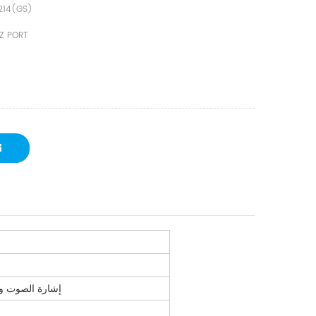
214(GS)
Z PORT
HD .إشارة الصوت 