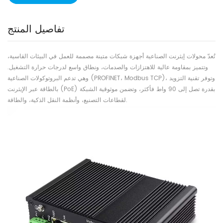
تفاصيل المنتج
تُعدّ محولات إيثرنت الصناعية أجهزة شبكات متينة مصممة للعمل في البيئات القاسية،
وتتميز بمقاومة عالية للاهتزازات والصدمات، ونطاق واسع لدرجات حرارة التشغيل.
وهي تدعم البروتوكولات الصناعية (PROFINET، Modbus TCP)، وتوفر تقنية التزويد
بالطاقة عبر الإيثرنت (PoE) بقدرة تصل إلى 90 واط فأكثر، وتضمن موثوقية الشبكة
لقطاعات التصنيع، وأنظمة النقل الذكية، والطاقة.