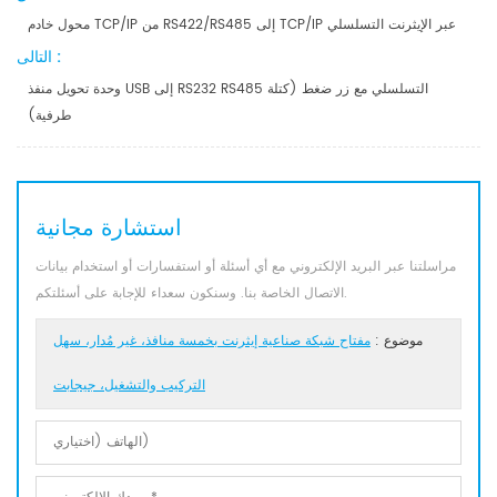
محول خادم TCP/IP من RS422/RS485 إلى TCP/IP عبر الإيثرنت التسلسلي
التالى :
وحدة تحويل منفذ USB إلى RS232 RS485 التسلسلي مع زر ضغط (كتلة
طرفية)
استشارة مجانية
مراسلتنا عبر البريد الإلكتروني مع أي أسئلة أو استفسارات أو استخدام بيانات
الاتصال الخاصة بنا. وسنكون سعداء للإجابة على أسئلتكم.
موضوع :
مفتاح شبكة صناعية إيثرنت بخمسة منافذ، غير مُدار، سهل
التركيب والتشغيل، جيجابت