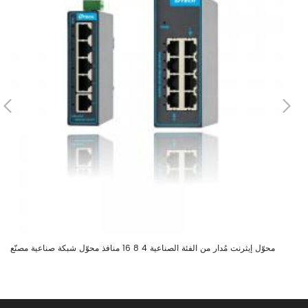
محوّل إيثرنت مُدار من الفئة الصناعية 4 8 16 منافذ محوّل شبكة صناعية مصنّع