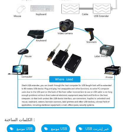
الكلمات الساخنة :
USB عبر إيثرنت
موسع USB
موسع USB