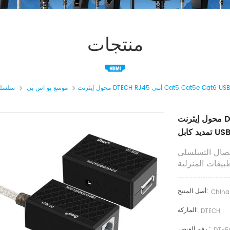
منتجات
موسع يو اس بي
سلسلة
محول إيثرنت DTECH RJ45 أنثى Cat5 Cat5e Cat6 USB 2.0 Lan
اتصال التسلسلي
أصل المنتج:
China
الماركة:
DTECH
رقم العنصر.: