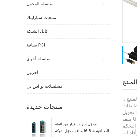
سلسلة المحول
منتجات ستارلينك
كابل الشبكة
بطاقة PCI
سلسلة أخرى
آحرون
لمنتج
مسلسلات يو اس بي
المنتج
طبيقات
منتجات جديدة
ا تحويل
منفذ USB2.0 إلى منفذ تسلسلي RS232 ، ويمكن أن يصل معدل الباود إلى 961.200. يحتوي هذا الكبل على أربعة أسلاك شد ،
محوّل إيثرنت مُدار من الفئة
ت التحكم
الصناعية 4 8 16 منافذ محوّل شبكة