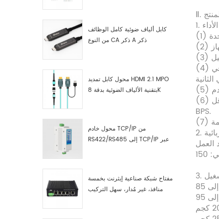
صناعية مصنّع
لمنتج
الأداء
كابل ألياف ضوئية كامل الوظائف
من النوع CA ذكر A ذكر
(4) المنفذ التسلسلي مزدوج الاتجاه للأجهزة ، المخزن المؤقت لجهاز الإرسال والاستقبال المدمج ، يدعم سرعة الاتصال 50 بت في
محول كابل تمديد HDMI 2.1 MPO
بتقنية الألياف الضوئية بدقة 8K
(6) تصميم مضاد للتداخل الكهرومغناطيسي ، مزود طاقة ناقل USB ، التوصيل والتشغيل. دعم معدل الباود 2400BPS إلى 961200
BPS.
محول خادم TCP/IP من
بائية
RS422/RS485 إلى TCP/IP عبر
الإيثرنت التسلسلي
تشغيل
مفتاح شبكة صناعية إيثرنت بخمسة
منافذ، غير مُدار، سهل التركيب
والتشغيل، جيجابت