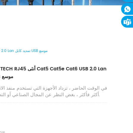
محول إيثرنت DTECH RJ45 أنثى Cat5 Cat5e Cat6 USB 2.0 Lan تمديد كابل USB موسع
تمديد كابل USB موسع
في الوقت الحاضر ، تزداد الأجهزة التي تستخدم منفذ ال
أكثر فأكثر ، بغض النظر عن المجال الصناعي أو التطبيقات المنزلية.