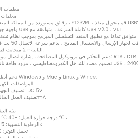
Ⅱ. معلمات ا
1. معلمات 
(2) واجهة جهاز USB كاملة السرعة ، متوافقة مع USB V2.0 ، V1.1
الثانية ~ 2 ميجابت في الثانية.
RTS ، DTR ، DCD ، RI ، DSR ، C.
(7) دعم أنظمة Windows و Mac و Linux و Wince.
2. المواصفات الكهر
تصنيف الجهد العمل: DC 5V
تصنيف العمل الحالي: 150mA
3. بيئة ال
درجة حرارة العمل: -40 ℃ إلى 85 ℃ ،
الرطوبة النسبية: 5 إلى 95٪
تحمل التوتر: 20 كجم