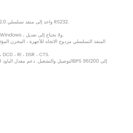
(1) رقائق مستوردة من المملكة المتحدة ، FT232RL ، قم بتحويل منفذ USB2.0 واحد إلى منفذ تسلسلي RS232.
(3) متوافق تمامًا مع تطبيق المنفذ التسلسلي المبرمج بموجب نظام تشغيل Windows ، ولا تحتاج إلى تعديل.
(5) دعم التحكم في بروتوكول المصافحة ، إشارة اتصال مودم: TS