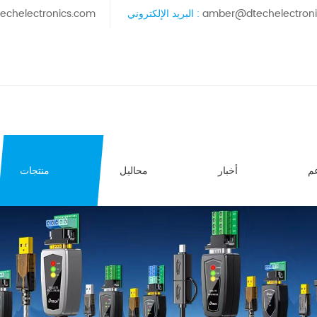
amber@dtechelectron
البريد الإلكتروني :
echelectronics.com
م
أخبار
محاليل
منتجات