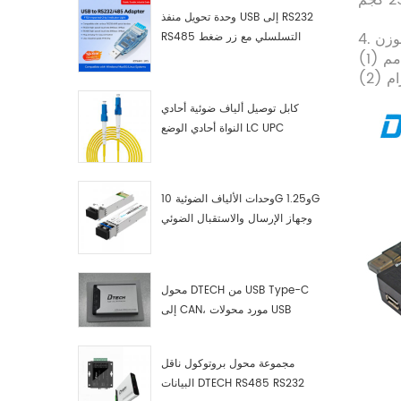
وحدة تحويل منفذ USB إلى RS232
لوزن
RS485 التسلسلي مع زر ضغط
(كتلة طرفية)
كابل توصيل ألياف ضوئية أحادي
النواة أحادي الوضع LC UPC
وحدات الألياف الضوئية 10G و1.25G
وجهاز الإرسال والاستقبال الضوئي
LC
محول DTECH من USB Type-C
إلى CAN، مورد محولات USB
Type-C إلى CAN
مجموعة محول بروتوكول ناقل
البيانات DTECH RS485 RS232