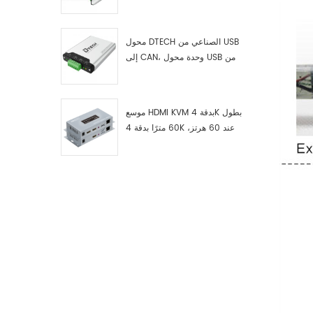
RS422 إلى ناقل CAN، وجهاز
اختبار وتصحيح أخطاء USB من النوع
C إلى ناقل CAN، ومحلل بيانات
محول DTECH الصناعي من USB
إلى CAN، وحدة محول USB من
النوع C إلى ناقل CAN، محول USB
من النوع C إلى CAN
موسع HDMI KVM بدقة 4K بطول
60 مترًا بدقة 4K عند 60 هرتز،
طراز 7084A GS