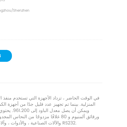
015
gzhou/shenzhen
في الوقت الحاضر ، تزداد الأجهزة التي تستخدم منفذ ا
المنزلية. بينما تم تجهيز عدد قليل جدًا من أجهزة الك
ورقائق ألمنيوم و 80 غلافًا مزدوجًا من
الضريبي ، وأداة آلة CNC ، والآلات الصناعية ، والأدوات ، وآلات الرمز الشريطي وغيرها من الأجهزة التسلسلية RS232.