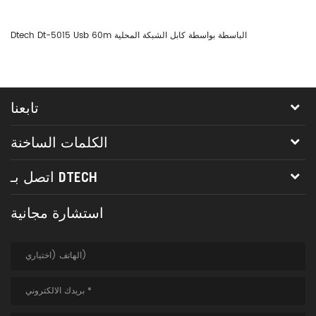
ابل USB موسع
Dtech Dt-5015 Usb 60m الباسطة بواسطة كابل الشبكة المحلية
تابعنا
الكلمات الساخنة
اتصل بـ DTECH
استشارة مجانية