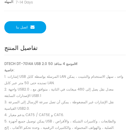
المهلة:
7-14 Days
اتصل بنا
تفاصيل المنتج
DTECH DT-7014A USB 2.0 موسع 4 منافذ 50M
خاصية:
1. إشارات USB المرسلة بواسطة كابل LAN واحد ، سهل الاستخدام والتثبيت ، يمكن
تمديده حتى 50 متر عبر كابل LAN.
2. واجهة USB2.0 ، معدل نقل يصل إلى 480 ميغابت في الثانية ، متوافق مع
الإصدارات السابقة USB1.1
3. نقل الإشارات غير المضغوطة ، يمكن أن تصل سرعة الإرسال إلى السرعة
القياسية USB2.0.
4. يدعم معيار CAT5 / CAT5E و CAT6.
5. يمكن توصيل جميع أجهزة USB ، والطابعات ، وكاميرات الشبكة ، والأقراص
الصلبة ، والهواتف المحمولة ، والكاميرات الرقمية ، وحدة تحكم الألعاب ، إلخ.