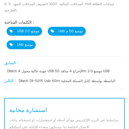
6. تصنيف المدخلات الجهد: 5V ؛ المدخلات الحالية: 1000mA امدادات الطاقة
الخارجية.
الكلمات الساخنة :
Usb موسع 50 م
USB 2.0 موسع
Usb موسع
السابق :
Dtech جودة عالية محول 4 USB الإخراج 4 منافذ 50m 2.0 موسع USB
التالى :
Dtech Dt-5015 Usb 60m الباسطة بواسطة كابل الشبكة المحلية
استشارة مجانية
مراسلتنا عبر البريد الإلكتروني مع أي أسئلة أو استفسارات أو استخدام بيانات
الاتصال الخاصة بنا. وسنكون سعداء للإجابة على أسئلتكم.