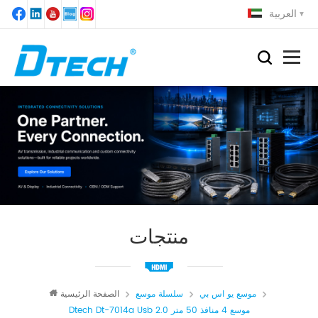
العربية
منتجات
موسع يو اس بي
سلسلة موسع
الصفحة الرئيسية
Dtech Dt-7014a Usb 2.0 موسع 4 منافذ 50 متر