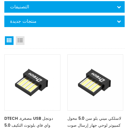
التصنيفات
منتجات جديدة
Grid View
List View
لاسلكي ميني بلو سن 5.0 محول
DTECH .مصغرة USB دونجل
كمبيوتر لوحي جهاز إرسال صوت
واي فاي بلوتوث التكيف 5.0