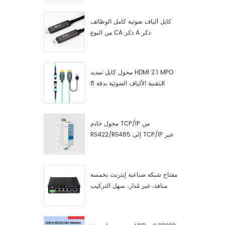
كابل ألياف ضوئية كامل الوظائف
من النوع CA ذكر A ذكر
محول كابل تمديد HDMI 2.1 MPO
بتقنية الألياف الضوئية بدقة 8K
محول خادم TCP/IP من
RS422/RS485 إلى TCP/IP عبر
الإيثرنت التسلسلي
مفتاح شبكة صناعية إيثرنت بخمسة
منافذ، غير مُدار، سهل التركيب
والتشغيل، جيجابت