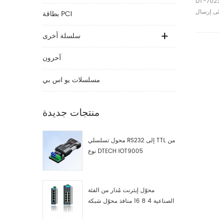
لخائنهو الحل الأمثل
لى إرسال
بطاقة PCI
اشتين في
سلسلة أخرى
آحرون
مسلسلات يو اس بي
منتجات جديدة
محول تسلسلي RS232 إلى TTL من
نوع DTECH IOT9005
محوّل إيثرنت مُدار من الفئة
الصناعية 4 8 16 منافذ محوّل شبكة
صناعية مصنّع