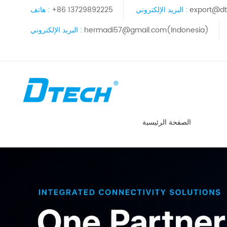
export@dt
البريد الإلكتروني :
+86 13729892225
هاتف :
hermadi57@gmail.com(Indonesia)
البريد الإلكتروني :
الصفحة الرئيسية