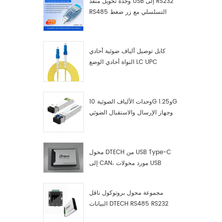
وحدة تحويل منفذ USB إلى RS232
RS485 التسلسلي مع زر ضغط
(كتلة طرفية)
كابل توصيل ألياف ضوئية أحادي
النواة أحادي الوضع LC UPC
وحدات الألياف الضوئية 10G و1.25G
وجهاز الإرسال والاستقبال الضوئي
LC
محول DTECH من USB Type-C
إلى CAN، مورد محولات USB
Type-C إلى CAN
مجموعة محول بروتوكول ناقل
البيانات DTECH RS485 RS232
RS422 إلى ناقل CAN، وجهاز