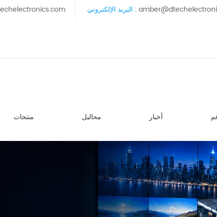
amber@dtechelectron
البريد الإلكتروني :
echelectronics.com
م
أخبار
محاليل
منتجات