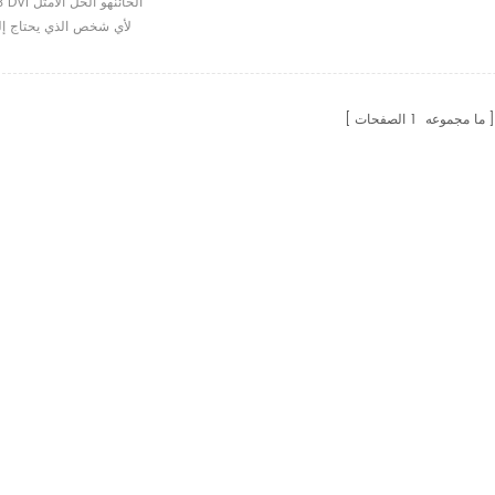
DT-7023 DVI ا
لأي شخص الذي يحتاج إ
إشارة فيديو واحدة إلى ش
نفس الوقت.
ما مجموعه
1
الصفحات