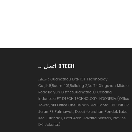
اتصل بـ DTECH
Guangzhou Dite IOT Technology
عنوان :
Co.,Ltd(Room 401,Building 2,No.74 Xingshan Middle
Road,Baiyun District,Guangzhou) Cabang
Indonesia:PT DTECH TECHNOLOGY INDONESIA.(Office
Tower, NBI Office One Belpark Mall Lantai 09 Unit 02,
Jalan RS Fatmawati, Desa/Kelurahan Pondok Labu,
Kec. Cilandak, Kota Adm. Jakarta Selatan, Provinsi
DKI Jakarta,)