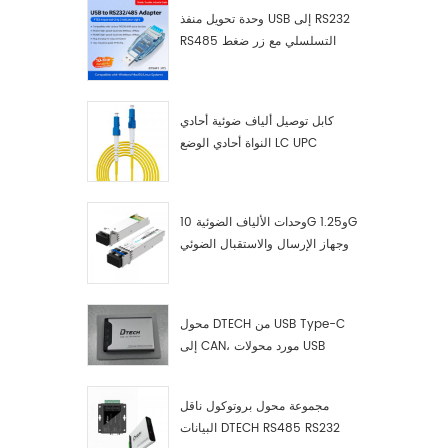
وحدة تحويل منفذ USB إلى RS232
RS485 التسلسلي مع زر ضغط
(كتلة طرفية)
كابل توصيل ألياف ضوئية أحادي
النواة أحادي الوضع LC UPC
وحدات الألياف الضوئية 10G و1.25G
وجهاز الإرسال والاستقبال الضوئي
LC
محول DTECH من USB Type-C
إلى CAN، مورد محولات USB
Type-C إلى CAN
مجموعة محول بروتوكول ناقل
البيانات DTECH RS485 RS232