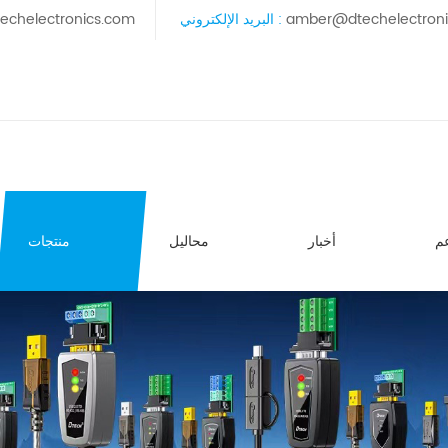
amber@dtechelectron
البريد الإلكتروني :
echelectronics.com
م
أخبار
محاليل
منتجات