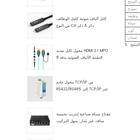
صناعية مصنّع
 المنتج
نموذج
وظيفة
كابل ألياف ضوئية كامل الوظائف
ميناء
من النوع CA ذكر A ذكر
لون
ضمان
لمنتج
Ⅱ.
محول كابل تمديد HDMI 2.1 MPO
بتقنية الألياف الضوئية بدقة 8K
محول خادم TCP/IP من
RS422/RS485 إلى TCP/IP عبر
الإيثرنت التسلسلي
مفتاح شبكة صناعية إيثرنت بخمسة
منافذ، غير مُدار، سهل التركيب
والتشغيل، جيجابت