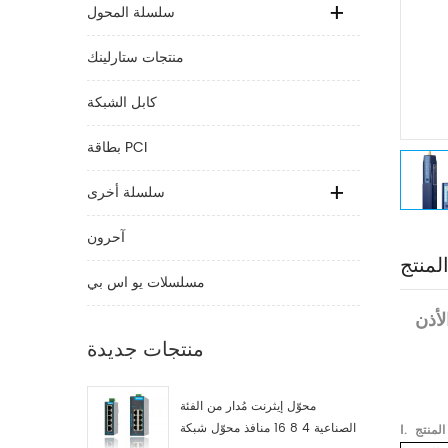
سلسلة المحول
منتجات ستارلينك
كابل الشبكة
بطاقة PCI
سلسلة أخرى
آحرون
لمنتج
مسلسلات يو اس بي
لأذن
منتجات جديدة
محوّل إيثرنت مُدار من الفئة
الصناعية 4 8 16 منافذ محوّل شبكة
Ⅰ.