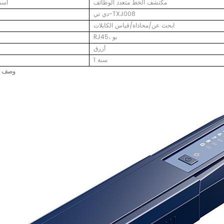
مكتشف الخط متعدد الوظائف
اسم
دي تي-TXJ008
ابحث عن/محاذاة/قياس الكابلات
RJ45، بو
أزرق
1 سنة
وصف ا