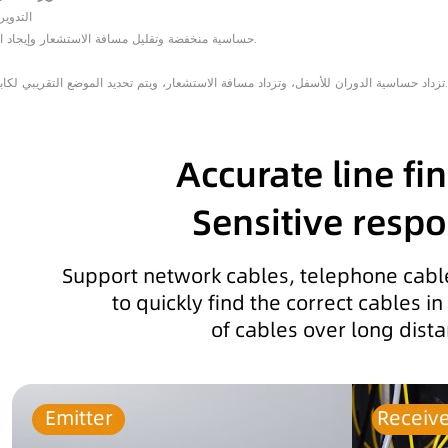
1) التدو
حساسية منخفضة وتقليل مسافة الاستشعار وإيجاد الخط بدقة.
تزداد حساسية الدوران للأسفل، وتزداد مسافة الاستشعار، ويتم تحديد الموضع التقريبي لكابل الشبكة.