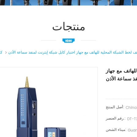
منتجات
كا
للهاتف مع جهاز
أصل المنتج:
China
رقم العنصر.:
DT-T
ميناء الشحن:
Guan