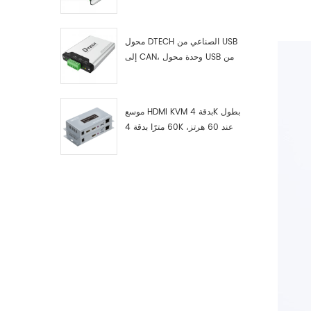
RS422 إلى ناقل CAN، وجهاز
اختبار وتصحيح أخطاء USB من النوع
C إلى ناقل CAN، ومحلل بيانات
محول DTECH الصناعي من USB
إلى CAN، وحدة محول USB من
النوع C إلى ناقل CAN، محول USB
من النوع C إلى CAN
موسع HDMI KVM بدقة 4K بطول
60 مترًا بدقة 4K عند 60 هرتز،
طراز 7084A GS