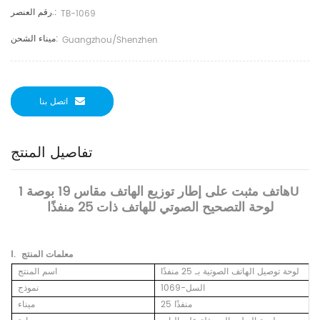
رقم العنصر.:
TB-1069
ميناء الشحن:
Guangzhou/Shenzhen
اتصل بنا
تفاصيل المنتج
هاتف مثبت على إطار توزيع الهاتف مقاس 19 بوصة 1U
لوحة التصحيح الصوتي للهاتف ذات 25 منفذًا
المنتج
معلمات
Ⅰ.
لوحة توصيل الهاتف الصوتية بـ 25 منفذًا
اسم المنتج
السل-1069
نموذج
25 منفذًا
ميناء