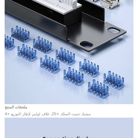
ملحقات المنتج
مشبك تثبيت السلك ×25، غلاف لولبي لإطار التوزيع ×4.