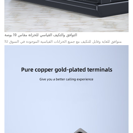
التوافق والتكيف القياسي للخزانة مقاس 19 بوصة
1U متوافق للغاية وقابل للتكيف مع جميع الخزانات القياسية الموجودة في السوق.