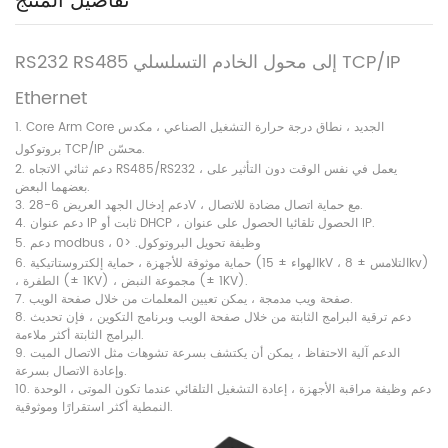
تفاصيل المنتج
RS232 RS485 إلى محول الخادم التسلسلي TCP/IP
Ethernet
1. Core Arm Core الجديد ، نطاق درجة حرارة التشغيل الصناعي ، مكدس
بروتوكول TCP/IP محسّن.
2. دعم ثنائي الاتجاه RS485/RS232 ، يعمل في نفس الوقت دون التأثير على
بعضهما البعض.
3. دعم إدخال الجهد العريض 6-28V ، مع حماية اتصال مضادة للاتصال.
4. دعم عنوان IP ثابت أو DHCP ، الحصول تلقائيا الحصول على عنوان IP.
5. دعم modbus ، وظيفة تحويل البروتوكول. <0
6. حماية موثوقة للأجهزة ، حماية إلكتروستاتيكية (الهواء ± 15kV ، التلامس ± 8kv)
، الطفرة (± 1KV) ، مجموعة النبض (± 1KV).
7. صفحة ويب مدمجة ، يمكن تعيين المعلمات من خلال صفحة الويب.
8. دعم ترقية البرامج الثابتة من خلال صفحة الويب وبرنامج التكوين ، فإن تحديث
البرامج الثابتة أكثر ملاءمة.
9. الدعم آلية الاحتفاظ ، يمكن أن يكتشف بسرعة تشوهات مثل الاتصال الميت
وإعادة الاتصال بسرعة.
10. دعم وظيفة مراقبة الأجهزة ، إعادة التشغيل التلقائي عندما تكون الموتى ، الوحدة
النمطية أكثر استقرارًا وموثوقية.