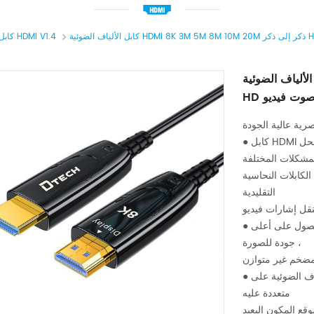
كابل HDMI V1.4
لضوئية HDMI 8K 3M 5M 8M 10M 20M ذكر إلى ذكر
● كابل HDMI من الألياف البصرية عبارة عن اتصال آمن سهل الاستخدام لحل
مشكلات المختلفة
لكابلات النحاسية
التقليدية
● يوفر الفيفيبر البصري السرعة والنطاق الترددي المطلوبين للحصول على أعلى
جودة للصورة ،
● لا يحتوي كبل الألياف الضوئية على EMI ، ويمكن تركيب أسلاك سحب كبلات
متعددة عليه