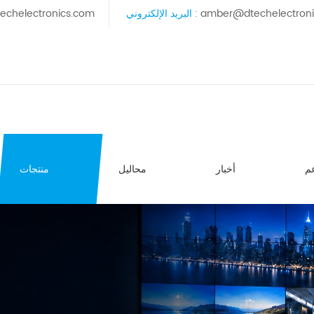
amber@dtechelectron
البريد الإلكتروني :
echelectronics.com
م
أخبار
محاليل
منتجات