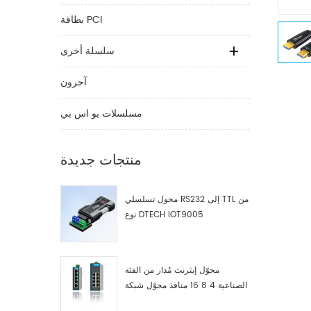
بطاقة PCI
سلسلة أخرى
آحرون
مسلسلات يو اس بي
منتجات جديدة
محول تسلسلي RS232 إلى TTL من
نوع DTECH IOT9005
محوّل إيثرنت مُدار من الفئة
الصناعية 4 8 16 منافذ محوّل شبكة
صناعية مصنّع