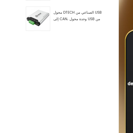
اختبار وتصحيح أخطاء USB من النوع
C إلى ناقل CAN، ومحلل بيانات
محول DTECH الصناعي من USB
إلى CAN، وحدة محول USB من
النوع C إلى ناقل CAN، محول USB
من النوع C إلى CAN