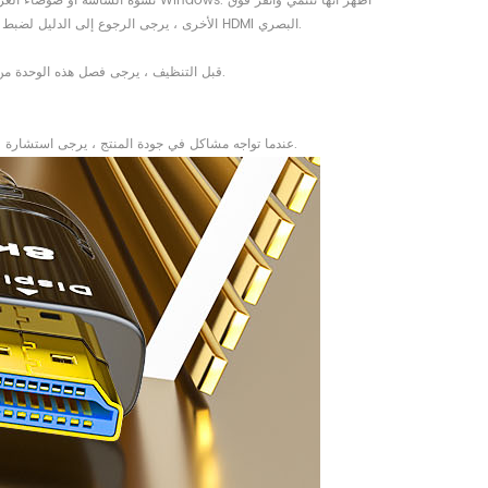
الإعدادات. بالنسبة لمصادر فيديو AV الأخرى ، يرجى الرجوع إلى الدليل لضبط دقة الفيديو. أعد تشغيل النظام. إذا كان من الضروري فصل كابل HDMI البصري.
● قبل التنظيف ، يرجى فصل هذه الوحدة من جهاز الصوت والصورة. لا تستخدم المنظفات السائلة أو البخاخة. استخدم قطعة قماش مبللة فقط.
● عندما تواجه مشاكل في جودة المنتج ، يرجى استشارة قسم ما بعد البيع لدينا. يجب ألا يقوم غير المحترفين بتفكيك الغلاف بشكل خاص لتجنب تلف المنتج.