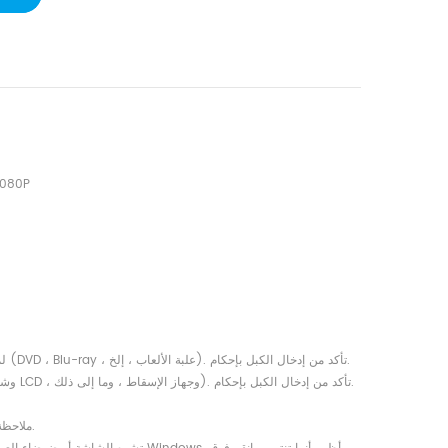
3. تنس
● أدخل موصل "HDMI Source" ذو الغلاف الفضي للكابل مباشرةً في منفذ إخراج HDMI لمصدر الفيديو (DVD ، Blu-ray ، علبة الألعاب ، إلخ). تأكد من إدخال الكبل بإحكام.
● أدخل واجهة "عرض HDMI" ذات الغلاف الأسود للكابل في منفذ إدخال HDMI للشاشة (HDTV ، وشاشة LCD ، وجهاز الإسقاط ، وما إلى ذلك). تأكد من إدخال الكبل بإحكام.
ملاحظة: لا تقم بتوصيل أي كبلات أو محولات وسيطة بينهما ، فقد يؤدي ذلك إلى انخفاض أداء إرسال الإشارة.