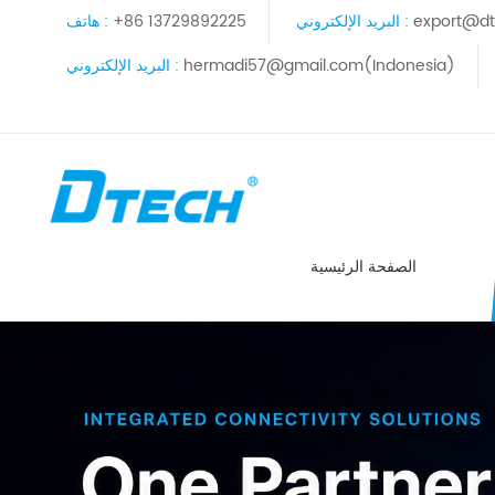
export@dt
البريد الإلكتروني :
+86 13729892225
هاتف :
hermadi57@gmail.com(Indonesia)
البريد الإلكتروني :
الصفحة الرئيسية