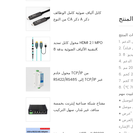
كابل ألياف ضوئية كامل الوظائف
لمنتج
من النوع CA ذكر A ذكر
ت المنتج
محول كابل تمديد HDMI 2.1 MPO
بتقنية الألياف الضوئية بدقة 8K
محول خادم TCP/IP من
RS422/RS485 إلى TCP/IP عبر
الإيثرنت التسلسلي
تثبيت مهم
التوصيل
مفتاح شبكة صناعية إيثرنت بخمسة
منافذ، غير مُدار، سهل التركيب
والتشغيل، جيجابت
والعرض