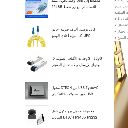
● تشوه الشاشة أو ضوضاء العرض. تحقق مما إذا كانت دقة الصورة مضبوطة بشكل صحيح للمصدر. لعرض شاشة الكمبيوتر بنظام Windows. أظهر أنها تنتمي وانقر فوق
وحدة تحويل منفذ USB إلى RS232
RS485 التسلسلي مع زر ضغط
 السلامة
(كتلة طرفية)
كابل توصيل ألياف ضوئية أحادي
النواة أحادي الوضع LC UPC
وحدات الألياف الضوئية 10G و1.25G
وجهاز الإرسال والاستقبال الضوئي
LC
محول DTECH من USB Type-C
إلى CAN، مورد محولات USB
Type-C إلى CAN
مجموعة محول بروتوكول ناقل
البيانات DTECH RS485 RS232
RS422 إلى ناقل CAN، وجهاز