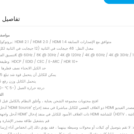
تفاصيل ا
مواصفا
1. بروتوكول الدعم: HDMI 2.1 / HDMI 2.0 / HDMI 1.4 متوافق مع الإصدارات السابقة
2. معدل النقل: 48 جيجابت في الثانية (12 جيجابت في الثانية لكل قناة)
يق الفيديو: 8K @ 60Hz / 8K @ 30Hz / 4K @ 120Hz / 4K @ 60Hz / 4K @ 30Hz / 1080P
4. وظيفة الدعم: HDCP / EDID / CEC / E-ARC / HDR 10+
5. حد الكبل الانحناء نصف قطرها 20 مم
6. يمكن للكابل أن يتحمل قوة شد تبلغ 25 كجم
7. يتحمل الكابل وزن رفع 15 كجم
8. درجة حرارة العمل (-5 ℃ -70 ℃)
ال
● افتح محتويات مجموعة الشحن بعناية ، وأغلق النظام بالكامل قبل 
● قم بتشغيل طاقة مصدر الإشارة 