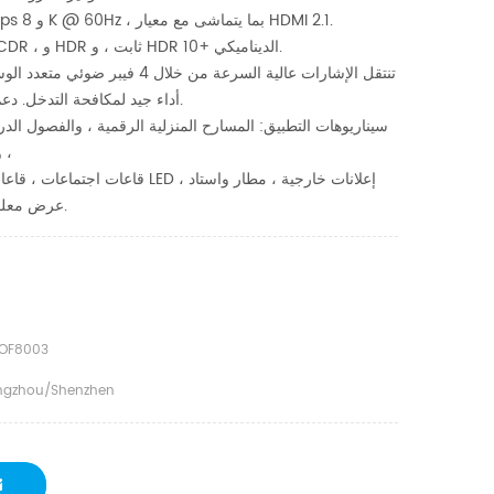
● دعم أداء 48Gbps و 8 K @ 60Hz ، بما يتماشى مع معيار HDMI 2.1.
● دعم HDMI 2.1 CDR ، و HDR ثابت ، و HDR 10+ الديناميكي.
● تنتقل الإشارات عالية السرعة من خلال 4 فيبر ضوئي متعدد الوسائط ، والتي لها
أداء جيد لمكافحة التدخل. دعم المبادلة الساخنة.
سيناريوهات التطبيق: المسارح المنزلية الرقمية ، والفصول الدرا
والكاميرات الأمنية ،
قاعات اجتماعات ، قاعات ، لوحات إعلانية LED ، إعلانات خارجية ، مطار واستاد
عرض معلومات اللوحة ، إلخ.
OF8003
gzhou/shenzhen