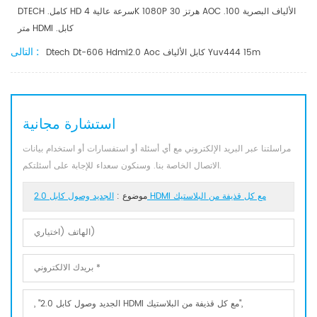
DTECH .كامل HD سرعة عالية 4K 1080P 30 هرتز AOC .الألياف البصرية 100
متر HDMI .كابل
التالى :
Dtech Dt-606 Hdmi2.0 Aoc كابل الألياف Yuv444 15m
استشارة مجانية
مراسلتنا عبر البريد الإلكتروني مع أي أسئلة أو استفسارات أو استخدام بيانات
الاتصال الخاصة بنا. وسنكون سعداء للإجابة على أسئلتكم.
الجديد وصول كابل 2.0 HDMI مع كل قذيفة من البلاستيك
موضوع :