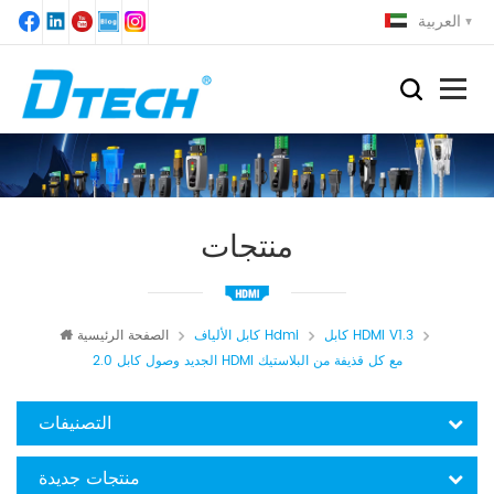
العربية
منتجات
كابل HDMI V1.3
كابل الألياف Hdmi
الصفحة الرئيسية
الجديد وصول كابل 2.0 HDMI مع كل قذيفة من البلاستيك
التصنيفات
منتجات جديدة