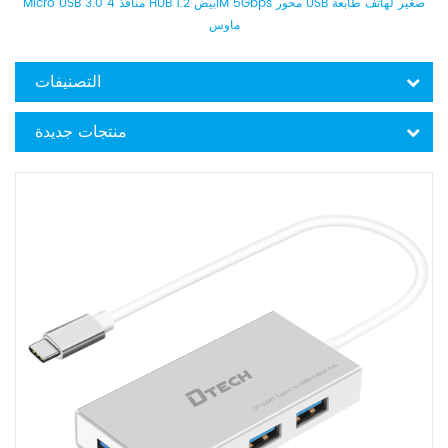
Micro USB 3.0 4 منافذ HUB أبيض 1.2M 5Gbps محور USB صغير لهاتف طابعة
ماوس
التصنيفات
منتجات جديدة