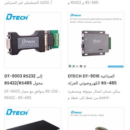
و RS422 و RS-485.
التسلسلي غير المتزامن rs232 /
422/485 والإيثرنت ، وهو جهاز ذكي
مستقل مع وحدة معالجة مركزية ونظام
تشغيل مضمن ومكدس بروتوكول TCP
/ ip مكتمل.
DTECH DT-9016 الصناعية
DT-9003 RS232 إلى
الكهروضوئي العزلة RS-485
RS422/RS485 محول
مكرر
يمكن ضمان اتصال موثوقة ومستقرة
DT-9003 متوافق مع معيار RS-232 ،
من نقطة إلى نقطة و point-
RS422 ، RS-485.
tomultipoint بواسطة dt-9016
rs485 تحويل واجهة العزلة
الكهروضوئية.