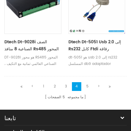
Dtech Dt-5051 Usb 2.0 إلى
Dtech Dt-9028i الصف
Rs232 كابل Ftdi رقاقة
الصناعية 8 منافذ Rs485 المحور
dt-5051 هو usb 2.0 إلى rs232
DT-9028I هو محور RS485 المحور
المسلسل db9 adaptador
الصناعي العالمي ثمانية مع التكيف ،
convertidor كابل.
منفذ RS232 / RS485 ، محور RS485
مصممة خصيصا لمسافة الإرسال
RS485 وتوسيع شبكة الاتصالات
<
1
2
3
4
5
>
التسلسلية ذات السعة الكبيرة. DT
ECH لديها عدد من الابتكار المستقل
ما مجموعه
5
الصفحات
للتكنولوجيا ، بما في ذلك التحكم في
حماية تضارب البيانات المدمج.
تابعنا