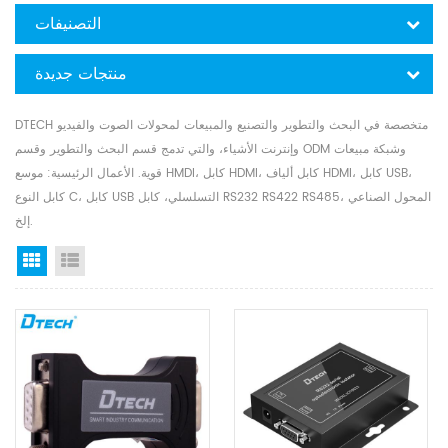
التصنيفات
منتجات جديدة
DTECH متخصصة في البحث والتطوير والتصنيع والمبيعات لمحولات الصوت والفيديو
وإنترنت الأشياء، والتي تدمج قسم البحث والتطوير وقسم ODM وشبكة مبيعات
قوية. الأعمال الرئيسية: موسع HMDI، كابل HDMI، كابل ألياف HDMI، كابل USB،
كابل النوع C، كابل USB التسلسلي، كابل RS232 RS422 RS485، المحول الصناعي
إلخ.
Grid View
List View