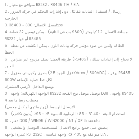
1 ، متوافق مع معيار RS232 ، RS485 TIA / EIA.
2 ، إرسال / استقبال البيانات تلقائيًا ، دون إشارات التحكم في حركة المرور
الخارجية.
3. معدل الاتصال: 300 ~ 38400bps
4. مسافة الاتصال: 1.2 كيلومتر (9600 بت في الثانية) ، يمكن توصيل 32 قطعة
RS232 أو جهاز RS485.
5 ، الطاقة واثنين من ضوء مؤشر حركة بيانات اللون ، يمكن الكشف عن نقطة
الخطأ.
6 ، طريقة العمل: نصف مزدوج غير متزامن (RS485) ، لا تحتاج إلى إعدادات سلك
العبور.
7 ، بصري وكهربائي معزول (عزل الجهد 2.5KVrms / 500VDC) ، يوفر RS485
600W لكل خط حماية للإضاءة
ويمنع التداخل الأرضي المشترك.
8 ، الواجهة الكهربائية: واجهة RS232 توصيل موصل نوع الفتحة DB9 ، واجهة RS485
4 محطات ربط ما بعد
الإرسال الوسيط (زوج ملتوي أو كابل محمي)
9 ، استخدام البيئة: -40 ℃ ~ 85 ؛ الرطوبة النسبية 5٪ ~ 95٪ (بدون تكاثف)
10 ، دعم DOS / WIN95 / WIN2000 / NT / XP Linux.etc.
11 ، ينطبق على جميع برامج الاتصال المستخدمة. التوصيل والتشغيل.
ميزة الواجهة: RS-232C ، واجهة قياسية RS-485 متوافقة مع EIA ،