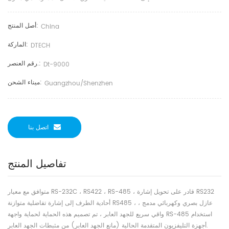
أصل المنتج:
China
الماركة:
DTECH
رقم العنصر.:
Dt-9000
ميناء الشحن:
Guangzhou/shenzhen
اتصل بنا
تفاصيل المنتج
متوافق مع معيار RS-232C ، RS422 ، RS-485 ، قادر على تحويل إشارة RS232
أحادية الطرف إلى إشارة تفاضلية متوازنة RS485 ، عازل بصري وكهربائي مدمج ،
واقي سريع للجهد العابر ، تم تصميم هذه الحماية لحماية واجهة RS-485 استخدام
أجهزة التليفزيون المتقدمة الحالية (مانع الجهد العابر) من مثبطات الجهد العابر.