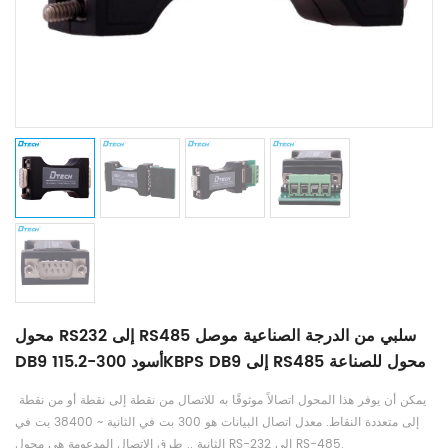
محول RS232 إلى RS485 سلبي من الدرجة الصناعية موصل
DB9 أسود 300-115.2KBPS DB9 إلى RS485 محول للصناعة
يمكن أن يوفر هذا المحول اتصالاً موثوقًا به للاتصال من نقطة إلى نقطة أو من نقطة
إلى متعددة النقاط. معدل اتصال البيانات هو 300 بت في الثانية ~ 38400 بت في
الثانية .. طرق الاتصال المدعومة هي محول RS-232 إلى RS-485.