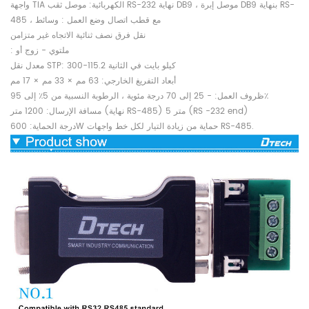
واجهة TIA الكهربائية: موصل ثقب RS-232 نهاية DB9 ، موصل إبرة DB9 بنهاية RS-
485 ، مع قطب اتصال وضع العمل : وسائط
نقل فرق نصف ثنائية الاتجاه غير متزامن
: ملتوي - زوج أو
معدل نقل STP: 300-115.2 كيلو بايت في الثانية
أبعاد التفريغ الخارجي: 63 مم × 33 مم × 17 مم
ظروف العمل: - 25 إلى 70 درجة مئوية ، الرطوبة النسبية من 5٪ إلى 95٪
مسافة الإرسال: 1200 متر (نهاية RS-485) 5 متر (RS -232 end)
درجة الحماية: 600W حماية من زيادة التيار لكل خط واجهات RS-485.