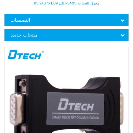
115.2KBPS DB9 إلى RS485 محول للصناعة
التصنيفات
منتجات جديدة