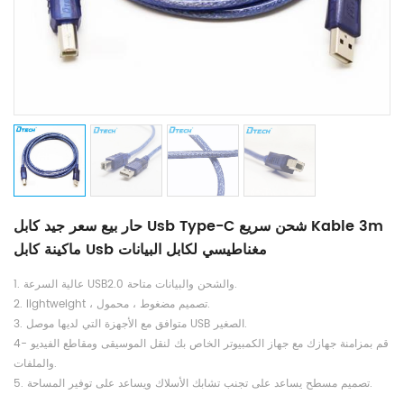
حار بيع سعر جيد كابل Usb Type-C شحن سريع Kable 3m
ماكينة كابل Usb مغناطيسي لكابل البيانات
1. عالية السرعة USB2.0 والشحن والبيانات متاحة.
2. lightweight ، تصميم مضغوط ، محمول.
3. متوافق مع الأجهزة التي لديها موصل USB الصغير.
4- قم بمزامنة جهازك مع جهاز الكمبيوتر الخاص بك لنقل الموسيقى ومقاطع الفيديو
والملفات.
5. تصميم مسطح يساعد على تجنب تشابك الأسلاك ويساعد على توفير المساحة.