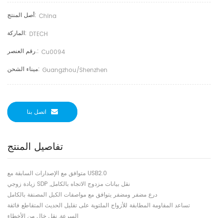
أصل المنتج:
China
الماركة:
DTECH
رقم العنصر.:
Cu0094
ميناء الشحن:
Guangzhou/shenzhen
اتصل بنا
تفاصيل المنتج
متوافق مع الإصدارات السابقة مع USB2.0
زيادة زوجي SDP ‚نقل بيانات مزدوج الاتجاه بالكامل
درع مضفر ومضفر يتوافق مع مواصفات الكبل المصنفة بالكامل
تساعد المقاومة المطابقة للأزواج الملتوية على تقليل الحديث المتقاطع فائقة
السرعة‚ نقل خالٍ من الأخطاء