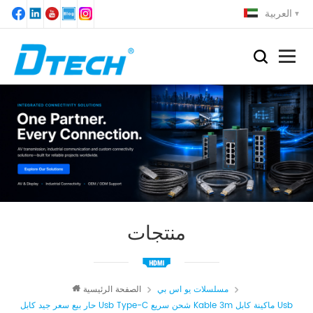
العربية
منتجات
مسلسلات يو اس بي
الصفحة الرئيسية
حار بيع سعر جيد كابل Usb Type-C شحن سريع Kable 3m ماكينة كابل Usb