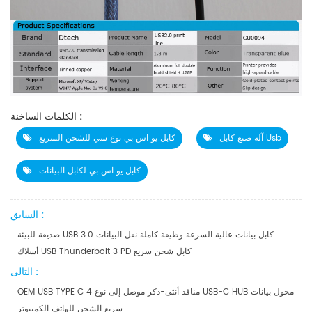
الكلمات الساخنة :
آلة صنع كابل Usb
كابل يو اس بي نوع سي للشحن السريع
كابل يو اس بي لكابل البيانات
السابق :
صديقة للبيئة USB 3.0 كابل بيانات عالية السرعة وظيفة كاملة نقل البيانات
أسلاك USB Thunderbolt 3 PD كابل شحن سريع
التالى :
OEM USB TYPE C 4 منافذ أنثى-ذكر موصل إلى نوع USB-C HUB محول بيانات
سريع الشحن للهاتف الكمبيوتر