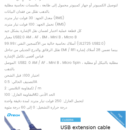
لتوصيل الكمبيوتر أو جهاز كمبيوتر محمول إلى طابعة ، ملامسات نحاسية مطلية
بالذهب تقلل من فقدان البيانات
معدل الجهد: 30 فولت تيار متردد (RMS)
تحمل الجهد: 100 فولت تيار متردد (RMS)
كل قطعة عملية اختبار لضمان نقل الإشارة بشكل جيد
معيار USB2.0 AM ، AF ، BM ، Mini B ، Micro B
99.99٪ أسلاك نحاسية خالية من الأكسجين النقي (UL2725 USB2.0)
تقلل الرقائق والدرع الجديلي من تداخل EMI / RFI بينما تضمن 28 أسلاك إشارة
قياس أقصى تكامل الإشارة
الموصل: USB2. 0 AM / AF ، Mini B ، Micro 5pin ، مطلية بالنيكل أو مطلية
بالذهب
اختبار 100٪ قبل الشحن
التصنيف الحالي: 0.5A
مقاومة التلامس: 2Ω / m
مقاومة العازل: 100MΩ الحد الأدنى
لتحمل العازل: 250 فولت تيار متردد لمدة دقيقة واحدة
درجة حرارة التشغيل: 0 إلى 60 درجة مئوية