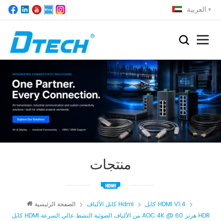
العربية
منتجات
كابل HDMI V1.4
كابل الألياف Hdmi
الصفحة الرئيسية
كابل HDMI من الألياف الضوئية النشط عالي السرعة AOC 4K @ 60 هرتز HDR