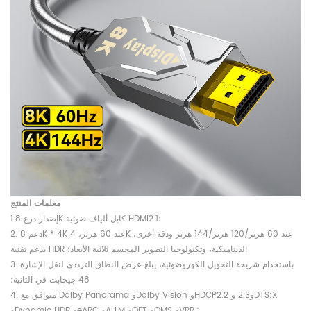
معلمات المنتج
إصدار درع 1.8K كابل ألياف ضوئية HDMI2.1؛
2. دعم 8K * 4K عند 60 هرتز، 4K عند 60 هرتز/120 هرتز/144 هرتز ودقة أخرى،
يدعم تقنية HDR الديناميكية، وتكنولوجيا التصوير المجسم ثلاثية الأبعاد؛
3. باستخدام شريحة التحويل الكهروضوئية، يبلغ عرض النطاق الترددي لنقل الإشارة
48 جيجابت في الثانية؛
4. متوافق مع Dolby Panorama وDolby Vision وHDCP2.2 و2.3 وDTS:X
وDynamic HDR وeARC وALLM وQFT وQMS وVRR.;