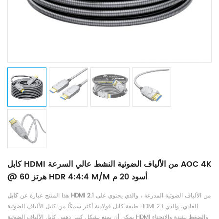
كابل HDMI من الألياف الضوئية النشط عالي السرعة AOC 4K
@ 60 هرتز HDR 4:4:4 M/M أسود 20 م
من الألياف الضوئية المدرعة ، والذي يحتوي على
كابل HDMI 2.1
هذا المنتج عبارة عن
طبقة كابل فولاذية أكثر سمكًا من كابل الألياف الضوئية HDMI 2.1 العادي، والذي
يمكن أن يمنع بشكل كبير دهس كابل الألياف الضوئية HDMI والضغط بشدة والانحناء