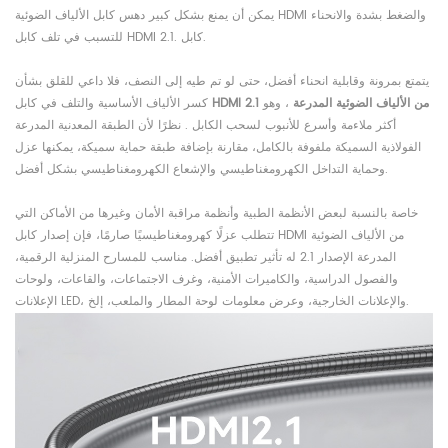
يمكن أن يمنع بشكل كبير دهس كابل الألياف الضوئية HDMI والضغط بشدة والانحناء
للتسبب في تلف كابل HDMI 2.1. كابل.
يتمتع بمرونة وقابلية انحناء أفضل، حتى لو تم طيه إلى النصف، فلا داعي للقلق بشأن
HDMI 2.1 من الألياف الضوئية المدرعة
، وهو
كسر الألياف الأساسية والتلف في كابل
أكثر ملاءمة وأسرع للأنبوب لسحب الكابل . نظرًا لأن الطبقة المعدنية المدرعة
الفولاذية السميكة ملفوفة بالكامل، مقارنة بإضافة طبقة حماية سميكة، يمكنها عزل
وحماية التداخل الكهرومغناطيسي والإشعاع الكهرومغناطيسي بشكل أفضل.
خاصة بالنسبة لبعض الأنظمة الطبية وأنظمة مراقبة الأمان وغيرها من الأماكن التي
تتطلب عزلًا كهرومغناطيسيًا صارمًا، فإن إصدار كابل HDMI من الألياف الضوئية
المدرعة الإصدار 2.1 له تأثير تطبيق أفضل. مناسب للمسارح المنزلية الرقمية،
والفصول الدراسية، والكاميرات الأمنية، وغرف الاجتماعات، والقاعات، ولوحات
الإعلانات LED، والإعلانات الخارجية، وعرض معلومات لوحة المطار والملعب، إلخ.