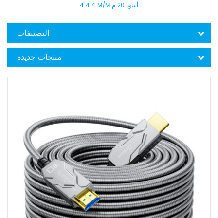
4:4:4 M/M أسود 20 م
التصنيفات
منتجات جديدة