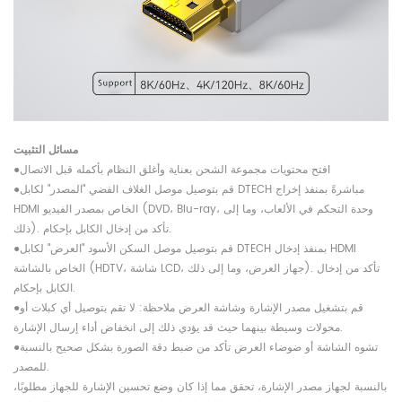
مسائل التثبيت
●افتح محتويات مجموعة الشحن بعناية وأغلق النظام بأكمله قبل الاتصال
●قم بتوصيل موصل الغلاف الفضي "المصدر" لكابل DTECH مباشرةً بمنفذ إخراج
HDMI الخاص بمصدر الفيديو (DVD، Blu-ray، وحدة التحكم في الألعاب، وما إلى
ذلك). تأكد من إدخال الكابل بإحكام.
●قم بتوصيل موصل السكن الأسود "العرض" لكابل DTECH بمنفذ إدخال HDMI
الخاص بالشاشة (HDTV، شاشة LCD، جهاز العرض، وما إلى ذلك). تأكد من إدخال
الكابل بإحكام.
●قم بتشغيل مصدر الإشارة وشاشة العرض ملاحظة: لا تقم بتوصيل أي كبلات أو
محولات وسيطة بينهما حيث قد يؤدي ذلك إلى انخفاض أداء إرسال الإشارة.
●تشوه الشاشة أو ضوضاء العرض تأكد من ضبط دقة الصورة بشكل صحيح بالنسبة
للمصدر.
بالنسبة لجهاز مصدر الإشارة، تحقق مما إذا كان وضع تحسين الإشارة للجهاز مطلوبًا،