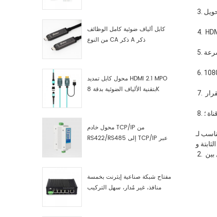
صناعية مصنّع
كابل ألياف ضوئية كامل الوظائف
من النوع CA ذكر A ذكر
محول كابل تمديد HDMI 2.1 MPO
بتقنية الألياف الضوئية بدقة 8K
محول خادم TCP/IP من
ر المحمولة ، عالية الدقة  فك التشفير 
RS422/RS485 إلى TCP/IP عبر
الإيثرنت التسلسلي
مفتاح شبكة صناعية إيثرنت بخمسة
منافذ، غير مُدار، سهل التركيب
والتشغيل، جيجابت