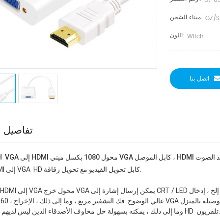
Dt-6
ميناء الشحن:
GZ/S
اللون:
Witch
اتصل بنا
تفاصيل ا
محول التحويل مع منفذ الصوت
 1.  HDMI إلى VGA  HD كابل تحويل الفيديو مع تحويل رقاقة. 
XBOX360 ، عالي الوضوح  فك التشفير مربع ، وما إلى ذلك
حل مخاوف الأصدقاء الذين ليس لديهم HD  تلفزيون. 