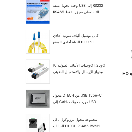
وحدة تحويل منفذ USB إلى RS232
RS485 التسلسلي مع زر ضغط
(كتلة طرفية)
كابل توصيل ألياف ضوئية أحادي
النواة أحادي الوضع LC UPC
وحدات الألياف الضوئية 10G و1.25G
وجهاز الإرسال والاستقبال الضوئي
LC
محول DTECH من USB Type-C
إلى CAN، مورد محولات USB
Type-C إلى CAN
مجموعة محول بروتوكول ناقل
البيانات DTECH RS485 RS232