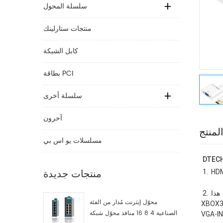
سلسلة المحول
منتجات ستارلينك
كابل الشبكة
بطاقة PCI
سلسلة أخرى
آحرون
لمنتج
مسلسلات يو اس بي
منتجات جديدة
 2.  هذا  HDMI إلى VGA محول خرج VGA يمكن إرسال إشارة إلى CRT / LED عرض ، جهاز عرض ، إلخ ، إدخال HDMI يمكن توصيل الإشارة بـ PS3 ، 
محوّل إيثرنت مُدار من الفئة
 ، الإخراج VGA يمكن توصيله بالمنزل CRT / LED شاشات ، HD تلفزيون VGA-IN وجهاز العرض 
الصناعية 4 8 16 منافذ محوّل شبكة