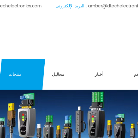
amber@dtechelectron
البريد الإلكتروني :
echelectronics.com
م
أخبار
محاليل
منتجات