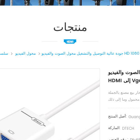
منتجات
محول الفيديو
سلسلة
يديو HD 1080 بكسل
ار بيع مصنع بالجملة
أصل المنتج:
Guan
الماركة:
DTECH
رقم العنصر.: