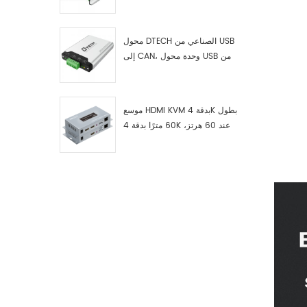
RS422 إلى ناقل CAN، وجهاز
اختبار وتصحيح أخطاء USB من النوع
C إلى ناقل CAN، ومحلل بيانات
محول DTECH الصناعي من USB
إلى CAN، وحدة محول USB من
النوع C إلى ناقل CAN، محول USB
من النوع C إلى CAN
موسع HDMI KVM بدقة 4K بطول
60 مترًا بدقة 4K عند 60 هرتز،
طراز 7084A GS