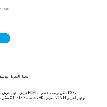
515
Z PORT
 DTECH  VGA إلى HDMI محول 1080 بكسل ميني VGA كابل الموصل ، HDMI 
VGA-IN وما إلى ذلك ، يمكنه بسهولة 