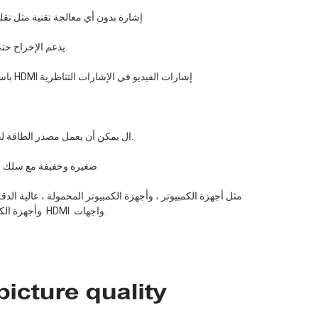
 3. اعتماد رقاقة التحويل الرقمي ، فقط تحويل HDMI إشارة إلى VGA إشارة بدون أي معالجة تقنية مثل تقليل وتضخيم الإشارة 
 4.  HDMI يدعم الإخراج حتى 1080 بكسل / 1.4 ، الإخراج والإخراج متسقان تمامًا (نقطة إلى نقطة إخراج ).
 5. باستخدام من رقمي إلى تمثيلي رقاقة التحويل ، يمكن تحويل عالية الوضوح عالي السرعة HDMI إشارات الفيديو في الإشارات التناظرية 
 7.  ال يمكن أن يعمل مصدر الطاقة لجهاز الارتباط بشكل طبيعي ؛ كما يمكن توصيله بمصدر طاقة خارجي لضمان الاستقرار. 
 8. صغيرة وخفيفة مع سلك قصير وسهل الحمل والتخطيط  9. دعم 1 ميجابت في الثانية مساعدة ثنائية الاتجاه قناة ؛ 
مربعات ومشغلات الأقراص الثابتة و PS3 و Xbox360 وأجهزة الكمبيوتر اللوحية والأجهزة الأخرى مع  HDMI  واجهات. 