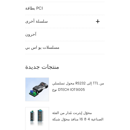
بطاقة PCI
سلسلة أخرى
آحرون
مسلسلات يو اس بي
منتجات جديدة
محول تسلسلي RS232 إلى TTL من
نوع DTECH IOT9005
محوّل إيثرنت مُدار من الفئة
الصناعية 4 8 16 منافذ محوّل شبكة
صناعية مصنّع