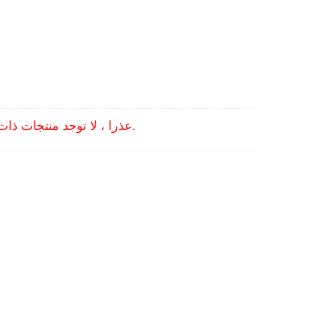
عذرا ، لا توجد منتجات ذات صلة ، يرجى استبدال كلمات البحث الرئيسية.