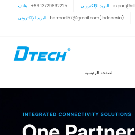
export@dt
البريد الإلكتروني :
+86 13729892225
هاتف :
hermadi57@gmail.com(Indonesia)
البريد الإلكتروني :
الصفحة الرئيسية