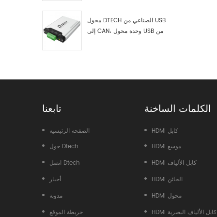
اختبار وتصحيح أخطاء USB من النوع
C إلى ناقل CAN، ومحلل بيانات
محول DTECH الصناعي من USB
إلى CAN، وحدة محول USB من
النوع C إلى ناقل CAN، محول USB
من النوع C إلى CAN
الكلمات الساخنة
تابعنا
HDMI كابل
الصفحة الرئيسية
HDMI موسع
حول Dtech
HDMI كابل الألياف
اتصل Dtech
HDMI الخائن
أخبار
HDMI محول
مدونة
HDMI كابل الألياف البصرية
خريطة الموقع