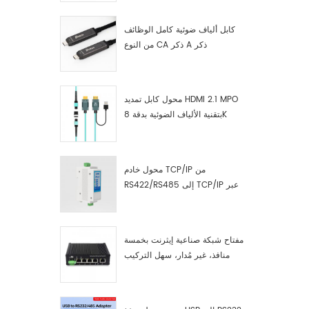
كابل ألياف ضوئية كامل الوظائف
من النوع CA ذكر A ذكر
محول كابل تمديد HDMI 2.1 MPO
بتقنية الألياف الضوئية بدقة 8K
محول خادم TCP/IP من
RS422/RS485 إلى TCP/IP عبر
الإيثرنت التسلسلي
مفتاح شبكة صناعية إيثرنت بخمسة
منافذ، غير مُدار، سهل التركيب
والتشغيل، جيجابت