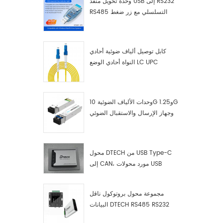
وحدة تحويل منفذ USB إلى RS232
RS485 التسلسلي مع زر ضغط
(كتلة طرفية)
كابل توصيل ألياف ضوئية أحادي
النواة أحادي الوضع LC UPC
وحدات الألياف الضوئية 10G و1.25G
وجهاز الإرسال والاستقبال الضوئي
LC
محول DTECH من USB Type-C
إلى CAN، مورد محولات USB
Type-C إلى CAN
مجموعة محول بروتوكول ناقل
البيانات DTECH RS485 RS232
RS422 إلى ناقل CAN، وجهاز