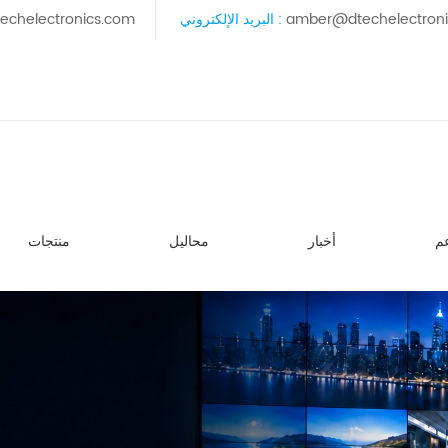
amber@dtechelectron
البريد الإلكتروني :
echelectronics.com
م
أخبار
محاليل
منتجات