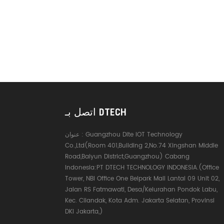
اتصل بـ DTECH
Guangzhou Dite IOT Technology
عنوان :
Co.,Ltd(Room 401,Building 2,No.74 Xingshan Middle
Road,Baiyun District,Guangzhou) Cabang
Indonesia:PT DTECH TECHNOLOGY INDONESIA.(Office
Tower, NBI Office One Belpark Mall Lantai 09 Unit 02,
Jalan RS Fatmawati, Desa/Kelurahan Pondok Labu,
Kec. Cilandak, Kota Adm. Jakarta Selatan, Provinsi
DKI Jakarta,)