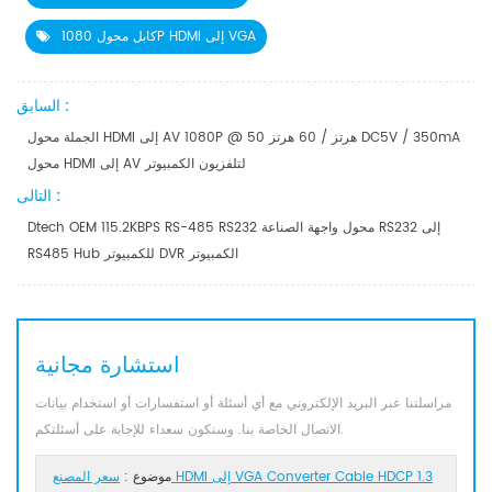
كابل محول 1080P HDMI إلى VGA
السابق :
الجملة محول HDMI إلى AV 1080P @ 50 هرتز / 60 هرتز DC5V / 350mA
محول HDMI إلى AV لتلفزيون الكمبيوتر
التالى :
Dtech OEM 115.2KBPS RS-485 RS232 محول واجهة الصناعة RS232 إلى
RS485 Hub للكمبيوتر DVR الكمبيوتر
استشارة مجانية
مراسلتنا عبر البريد الإلكتروني مع أي أسئلة أو استفسارات أو استخدام بيانات
الاتصال الخاصة بنا. وسنكون سعداء للإجابة على أسئلتكم.
موضوع :
سعر المصنع HDMI إلى VGA Converter Cable HDCP 1.3