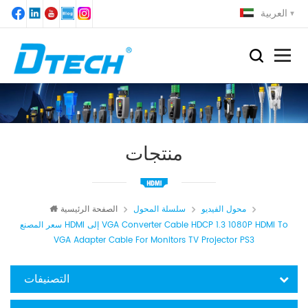
العربية
منتجات
محول الفيديو
سلسلة المحول
الصفحة الرئيسية
سعر المصنع HDMI إلى VGA Converter Cable HDCP 1.3 1080P HDMI To
VGA Adapter Cable For Monitors TV Projector PS3
التصنيفات