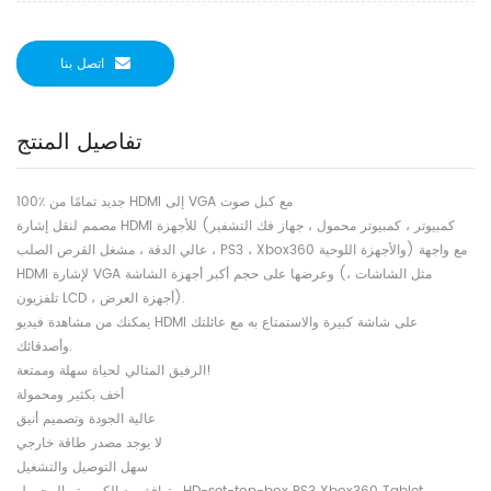
اتصل بنا
تفاصيل المنتج
100٪ جديد تمامًا من HDMI إلى VGA مع كبل صوت
مصمم لنقل إشارة HDMI للأجهزة (كمبيوتر ، كمبيوتر محمول ، جهاز فك التشفير
عالي الدقة ، مشغل القرص الصلب ، PS3 ، Xbox360 والأجهزة اللوحية) مع واجهة
HDMI لإشارة VGA وعرضها على حجم أكبر أجهزة الشاشة (مثل الشاشات ،
تلفزيون LCD ، أجهزة العرض).
يمكنك من مشاهدة فيديو HDMI على شاشة كبيرة والاستمتاع به مع عائلتك
وأصدقائك.
الرفيق المثالي لحياة سهلة وممتعة!
أخف بكثير ومحمولة
عالية الجودة وتصميم أنيق
لا يوجد مصدر طاقة خارجي
سهل التوصيل والتشغيل