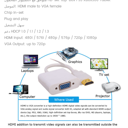
متوافق مع الكمبيوتر المحمول HD-set-top-box PS3 Xbox360 Tablet
الموصل: HDMI male to VGA female
Chip in-set
Plug and play
سهل التشغيل
دعم HDCP 1.0 / 1.1 / 1.2 / 1.3
HDMI Input: 480i / 576i / 480p / 576p / 720p / 1080p
VGA Output: up to 720p