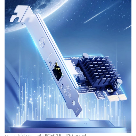
توافق متعدد الأنظمة، منفذ PCI-E إلى 2.5G Ethernet،