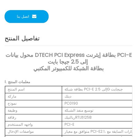
اتصل بنا
تفاصيل المنتج
محول بيانات DTECH PCI Express بطاقة إيثرنت PCI-E
إلى 2.5 جيجا بايت
بطاقة الشبكة للكمبيوتر المكتبي
Ⅰ. معلمات المنتج
بطاقة شبكة PCI-E إلى 2.5G جيجابت
اسم المنتج
ديتك
ماركة
PC0190
نموذج
توسيع منفذ الشبكة
وظيفة
ريالتيكRTL8125B
رقاقة
PCI-E
واجهه المستخدم
مواصفات الإدخال