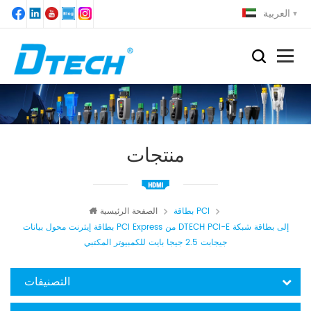
العربية
منتجات
بطاقة PCI
الصفحة الرئيسية
بطاقة إيثرنت محول بيانات PCI Express من DTECH PCI-E إلى بطاقة شبكة
جيجابت 2.5 جيجا بايت للكمبيوتر المكتبي
التصنيفات