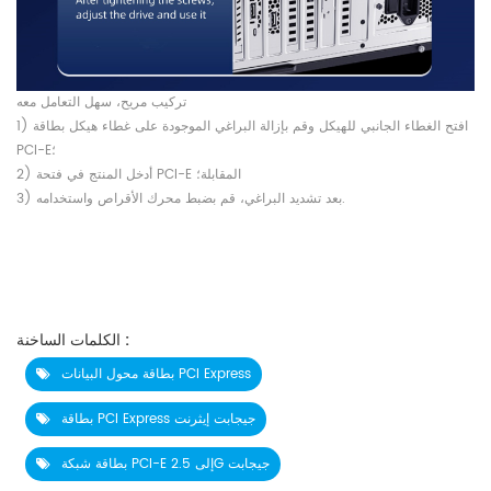
تركيب مريح، سهل التعامل معه
1) افتح الغطاء الجانبي للهيكل وقم بإزالة البراغي الموجودة على غطاء هيكل بطاقة
PCI-E؛
2) أدخل المنتج في فتحة PCI-E المقابلة؛
3) بعد تشديد البراغي، قم بضبط محرك الأقراص واستخدامه.
الكلمات الساخنة :
بطاقة محول البيانات PCI Express
بطاقة PCI Express جيجابت إيثرنت
بطاقة شبكة PCI-E إلى 2.5G جيجابت