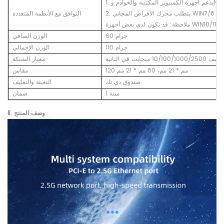
التوافق مع الأنظمة المتعددة
60 جرام
الوزن الصافي
110 جرام
الوزن الإجمالي
يف 10/100/1000/2500 ميجابت في الثانية
معيار الشبكة
120 مم * 21 مم، 80 مم * 21 مم
مقاس
صندوق دي تك
التعبئة والتغليف
1 سنة
ضمان
Ⅱ. وصف المنتج