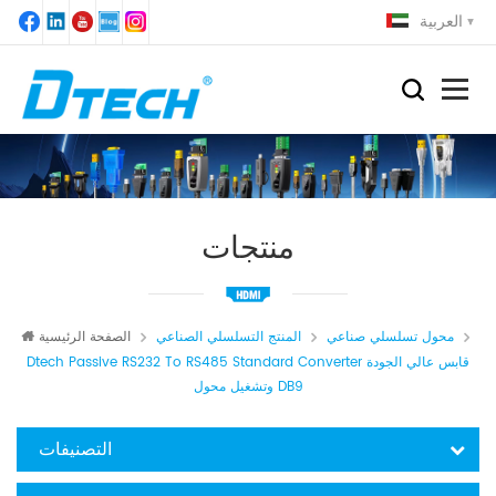
العربية
منتجات
محول تسلسلي صناعي
المنتج التسلسلي الصناعي
الصفحة الرئيسية
Dtech Passive RS232 To RS485 Standard Converter قابس عالي الجودة
وتشغيل محول DB9
التصنيفات