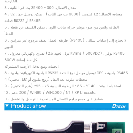
الخارجية.
3 ، معدل الاتصال: 300 ~ 38400 بت في الثانية
4 ، مسافة الاتصال: 1.2 كيلومتر (9600 بت في الثانية) ، يمكن توصيل جهاز 32
قطعة RS232 أو RS485.
5 ، الطاقة واثنين من ضوء مؤشر حركة بيانات اللون ، يمكن الكشف عن نقطة
الخطأ.
6 ، طريقة العمل: نصف مزدوج غير متزامن (RS485) ، لا تحتاج إلى إعدادات سلك
العبور.
7 ، بصري وكهربائي معزول (عزل الجهد 2.5KVrms / 500VDC) ، يوفر RS485
600W لكل خط إضاءة
الحماية ومنع تدخل الأرضية المشتركة.
8 ، الواجهة الكهربائية: واجهة RS232 توصيل موصل نوع الفتحة DB9 ، واجهة RS485
4 محطات ملزمة بعد النقل (زوج ملتوي أو كابل محمي)
9 ، استخدام البيئة: -40 ℃ ~ 85 ؛ الرطوبة النسبية 5٪ ~ 95٪ (عدم التكثيف)
10 ، دعم DOS / WIN95 / WIN2000 / NT / XP Linux.etc.
11 ، ينطبق على جميع برامج الاتصال المستخدمة. التوصيل والتشغيل.