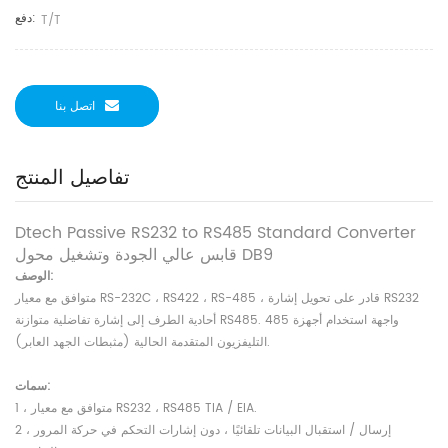
دفع:
T/T
اتصل بنا
تفاصيل المنتج
Dtech Passive RS232 to RS485 Standard Converter
قابس عالي الجودة وتشغيل محول DB9
الوصف:
متوافق مع معيار RS-232C ، RS422 ، RS-485 ، قادر على تحويل إشارة RS232
أحادية الطرف إلى إشارة تفاضلية متوازنة RS485. 485 واجهة استخدام أجهزة
التليفزيون المتقدمة الحالية (مثبطات الجهد العابر).
سمات:
1 ، متوافق مع معيار RS232 ، RS485 TIA / EIA.
2 ، إرسال / استقبال البيانات تلقائيًا ، دون إشارات التحكم في حركة المرور