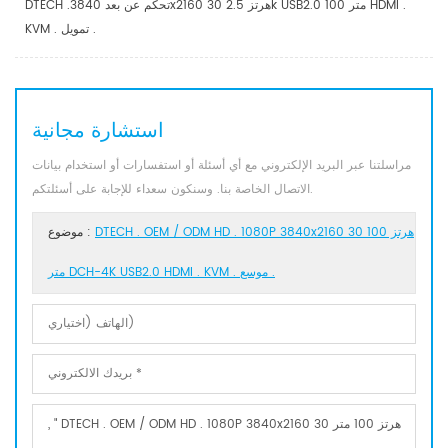
DTECH .تحكم عن بعد 3840x2160 30 هرتز 2.5k USB2.0 100 متر HDMI .
KVM . تمويل .
استشارة مجانية
مراسلتنا عبر البريد الإلكتروني مع أي أسئلة أو استفسارات أو استخدام بيانات
الاتصال الخاصة بنا. وسنكون سعداء للإجابة على أسئلتكم.
DTECH . OEM / ODM HD . 1080P 3840x2160 30 هرتز 100
موضوع :
متر DCH-4K USB2.0 HDMI . KVM . موسع .