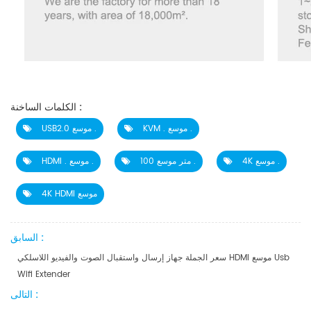
الكلمات الساخنة :
KVM . موسع .
USB2.0 موسع .
4K موسع .
100 متر موسع .
HDMI . موسع .
4K HDMI موسع
السابق :
سعر الجملة جهاز إرسال واستقبال الصوت والفيديو اللاسلكي HDMI موسع Usb
Wifi Extender
التالى :