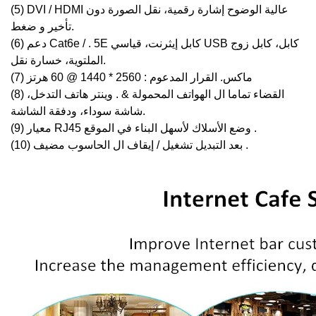
DVI / HDMI عالية الوضوح إشارة رقمية، نقل الصورة دون
(5)
ضغط.
تأخير
و
5E كابل إيثرنت، قياسي USB كابل، كابل زوج
/ .
دعم Cat6e
(6)
الملتوية، خسارة نقل.
(7) ماكس.
القرار المدعوم
:
2560 * 1440 @ 60 هرتز
القضاء تماما
ال
الهواتف المحمولة
& .
وينتر
هاتف
التدخل،
(8)
دفقة الشاشة.
شاشة سوداء،
و
.
معيار RJ45 وضع الأسلاك لأسهل البناء في الموقع
(9)
.
بعد التبديل
تشغيل / إيقاف ال
الحاسوب
مضيف
(10)