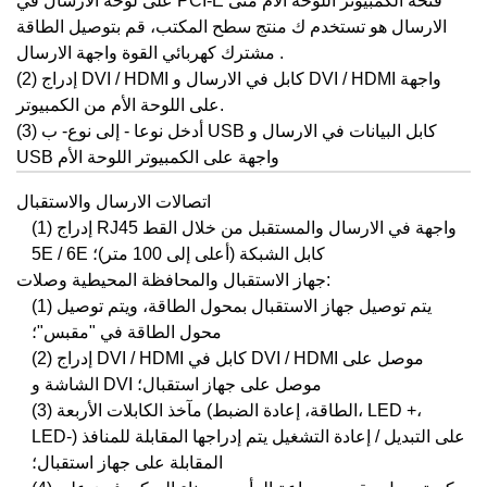
على لوحة الارسال في PCI-E فتحة الكمبيوتر اللوحة الأم
متى
الارسال هو
تستخدم ك
منتج سطح المكتب، قم بتوصيل الطاقة
.
مشترك كهربائي
القوة
واجهة
الارسال
إدراج DVI / HDMI كابل في الارسال و DVI / HDMI واجهة
(2)
على اللوحة الأم من الكمبيوتر.
USB كابل البيانات في الارسال و
(3) أدخل نوعا
- إلى نوع-
ب
USB واجهة على الكمبيوتر اللوحة الأم
اتصالات الارسال والاستقبال
(1) إدراج RJ45 واجهة في الارسال والمستقبل من خلال القط
5E / 6E كابل الشبكة (أعلى إلى 100 متر)؛
جهاز الاستقبال والمحافظة المحيطية وصلات:
(1) يتم توصيل جهاز الاستقبال بمحول الطاقة، ويتم توصيل
محول الطاقة في "مقبس"؛
(2) إدراج DVI / HDMI كابل في DVI / HDMI موصل على
الشاشة و DVI موصل على جهاز استقبال؛
(3) مآخذ الكابلات الأربعة (الطاقة، إعادة الضبط، LED +،
LED-) على التبديل / إعادة التشغيل يتم إدراجها المقابلة للمنافذ
المقابلة على جهاز استقبال؛