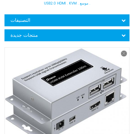
USB2.0 HDMI . KVM . موسع .
التصنيفات
منتجات جديدة