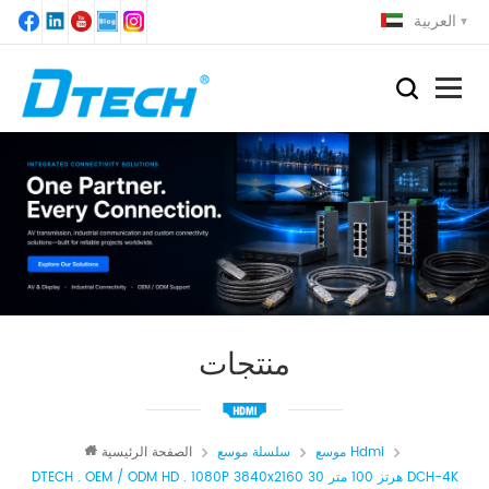
العربية
منتجات
موسع Hdmi
سلسلة موسع
الصفحة الرئيسية
DTECH . OEM / ODM HD . 1080P 3840x2160 30 هرتز 100 متر DCH-4K