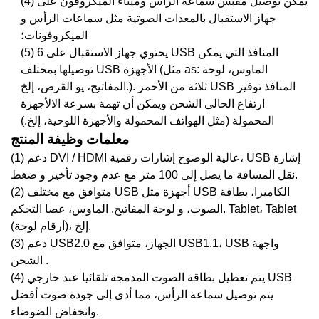
(4) يمكن توصيل مقبس سماعة الرأس وميناء الميكروفون على
جهاز الاستقبال بالمعدات الصوتية مثل سماعات الرأس و
الميكروفونات؛
(5) يحتوي جهاز الاستقبال على 6 USB المنافذ التي يمكن
توصيلها بمختلف USB الأجهزة (مثل as: الماوس، لوحة
المفاتيح، يو القرص، إلخ.). ثلاثة من الأحمر USB المنافذ توفير
ارتفاع الحالي الشحن ويمكن أن تهمة بسرعة
ال
الأجهزة
المحمولة (مثل الهواتف المحمولة والأجهزة اللوحية، إلخ.)
معلمات وظيفة المنتج
دعم DVI / HDMI عالية الوضوح إشارات رقمية، USB إشارة
(1)
ضغط.
نقل المسافة
ما يصل إلى 100 متر
مع عدم وجود
تأخير
و
متوافق مع مختلف USB أجهزة مثل USB الكاميرا، بطاقة
(2)
الصوت، و لوحة المفاتيح. الماوس، عصا التحكم. Tablet، Tablet
(أرقام لوحة)، إلخ.
دعم USB2.0 الجهاز، متوافق مع USB1.1، USB واجهة
(3)
.
الشحن
يتم تعطيل بطاقة الصوت المدمجة تلقائيا عند خارجي USB
(4)
يتم توصيل سماعة الرأس، مما أدى إلى جودة صوت أفضل
وانخفاض الضوضاء.