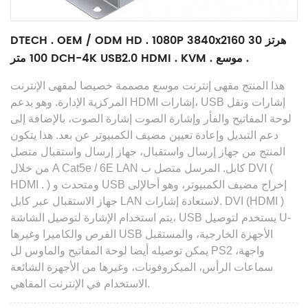
DTECH . OEM / ODM HD . 1080P 3840x2160 30 هرتز
100 متر DCH-4K USB2.0 HDMI . KVM . موسع .
هذا المنتج مقهى إنترنت موسع مصممة خصيصا لمقهى الإنترنت
المركزية الإدارة. وهو يدعم HDMI إشارات، USB إشارات ونقل
لوحة المفاتيح والفأر وإشارة الصوت إشارة الصوت، بالإضافة إلى
دعم التبديل وإعادة تعيين مضيف الكمبيوتر عن بعد. هذا يتكون
المنتج من جهاز إرسال واستقبال، جهاز إرسال واستقبال متصل
(
من خلال A Cat5e / 6E LAN كابل. المرسل متصل ب DVI
ومتحدث و USB إخراج مضيف الكمبيوتر، وهو
أحال
إلى
)
HDMI .
)
جهاز الاستقبال عبر كابل LAN لاستعادة إشارات. DVI (HDMI
يتم استخدام الإشارة لتوصيل الشاشة، USB يستخدم لتوصيل U-
القرص والكاميرا وغيرها USB الأجهزة الخارجية، والمستقبل
يمكن توصيله أيضا لوحة المفاتيح والماوس لل PS2 واجهة،
سماعات الرأس، الميكروفونات، وغيرها من الأجهزة الشائعة
الاستخدام في الإنترنت المقاهي.