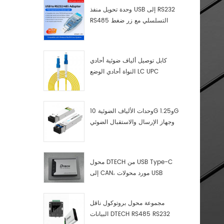
وحدة تحويل منفذ USB إلى RS232
RS485 التسلسلي مع زر ضغط
(كتلة طرفية)
كابل توصيل ألياف ضوئية أحادي
النواة أحادي الوضع LC UPC
وحدات الألياف الضوئية 10G و1.25G
وجهاز الإرسال والاستقبال الضوئي
LC
محول DTECH من USB Type-C
إلى CAN، مورد محولات USB
Type-C إلى CAN
مجموعة محول بروتوكول ناقل
البيانات DTECH RS485 RS232