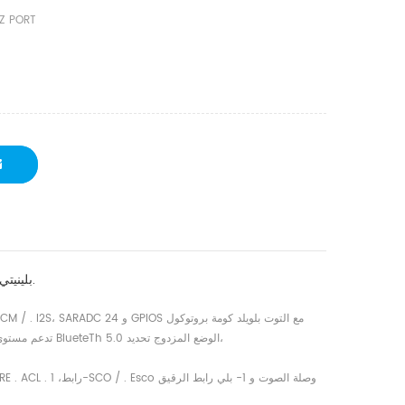
Z PORT
 5.0  بلينيتي  الوضع المزدوج دونجل، متوافق مع بلون بلوزي 2.1، 3.0، 4.0، 4.1 و 4.2  المواصفات. 
لتوفير تكلفة منخفضة، الطاقة المنخفضة مرنة وقوية blueteeth دعم التطبيق CASS1 / . 2 تدعم مستوى الطاقة BlueteTh 5.0 الوضع المزدوج تحديد،