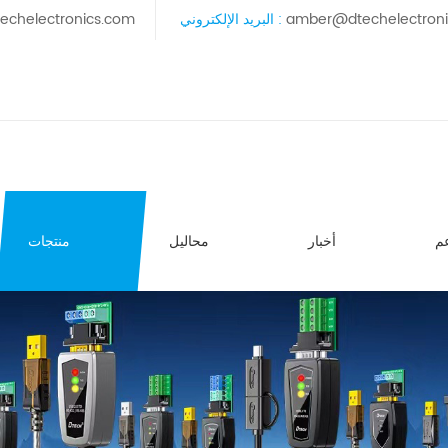
amber@dtechelectron
البريد الإلكتروني :
echelectronics.com
م
أخبار
محاليل
منتجات