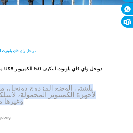
DTECH .مصغرة USB دونجل واي فاي بلوتوث التكيف 5.0 للك
وغيرها م
gdong