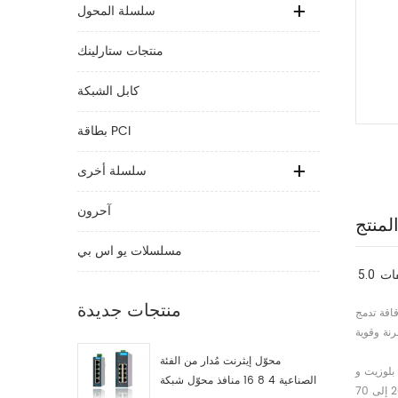
سلسلة المحول
منتجات ستارلينك
كابل الشبكة
بطاقة PCI
سلسلة أخرى
آحرون
لمنتج
مسلسلات يو اس بي
منتجات جديدة
Alow-Power  الإرسال والاستقبال، النطاق الأساسي، المودم، USB، UART، PCM / . I2S، SARADC و 24 GPIOS مع التوت بلويلد كومة بروتوكول
محوّل إيثرنت مُدار من الفئة
ط، 1-SCO / . Esco وصلة الصوت و 1- بلي رابط الرقيق
الصناعية 4 8 16 منافذ محوّل شبكة