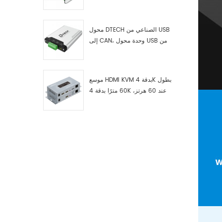
RS422 إلى ناقل CAN، وجهاز
اختبار وتصحيح أخطاء USB من النوع
C إلى ناقل CAN، ومحلل بيانات
محول DTECH الصناعي من USB
إلى CAN، وحدة محول USB من
النوع C إلى ناقل CAN، محول USB
من النوع C إلى CAN
موسع HDMI KVM بدقة 4K بطول
60 مترًا بدقة 4K عند 60 هرتز،
طراز 7084A GS