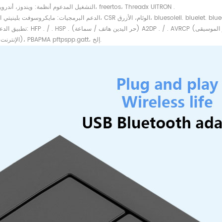
التشغيل المدعوم أنظمة: ويندوز، أندرويد، لينكس، freertos، Threadx UITRON .
مايكروسوفت بلينيتي البرمجيات، CSR الوئام، الأزرق، bluesoleil. bluelet. bluedroid
تطبيق الدعم وظائف: HFP . / . HSP . (حر اليدين هاتف / سماعة) DP . / . AVRCP
(الإنترنت الوصول)، PBAPMA pftpspp.gatt، إلخ.