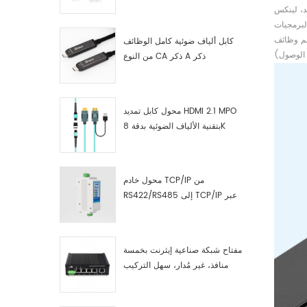
صناعية مصنّع
A2 (ستيريو الموسيقى) HID / HOGP (لوحة المفاتيح و الماوس). DUN / PAN
كابل ألياف ضوئية كامل الوظائف
من النوع CA ذكر A ذكر
محول كابل تمديد HDMI 2.1 MPO
بتقنية الألياف الضوئية بدقة 8K
محول خادم TCP/IP من
RS422/RS485 إلى TCP/IP عبر
الإيثرنت التسلسلي
مفتاح شبكة صناعية إيثرنت بخمسة
منافذ، غير مُدار، سهل التركيب
والتشغيل، جيجابت