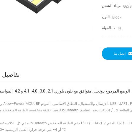
ميناء الشحن:
GZ/S
اللون:
Black
المهلة:
7-14
اتصل بنا
تفاصيل ا
رقاقة تدمج MCU، RF
يدعم كل الكلاسيكية بلوزيت و blueteeth دعم الطاقة المنخفض USB / . UART الدعم 7-BR / . EDRE . ACL . راب
أو 4- بلي درجة حرارة العمل الرئيسية -20 إلى 70 ℃