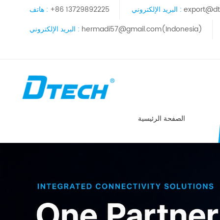
export@dt
البريد الإلكتروني :
+86 13729892225
هاتف :
hermadi57@gmail.com(Indonesia)
البريد الإلكتروني :
الصفحة الرئيسية