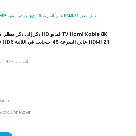
DTECH ذكر إلى ذكر مطلي بالذهب HD فيديو TV Hdmi Kable 8K @ 60 هرتز 3D HDR عالي السرعة 48 جيجابت في الثانية HDMI 2.1 كابل مضفر
متوافق مع أجهزة واجهة HDMI القياسية.
81010
gzhou/Shenzhen