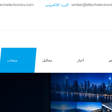
amber@dtechelectron
البريد الإلكتروني :
echelectronics.com
م
أخبار
محاليل
منتجات