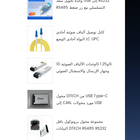
وحدة تحويل منفذ USB إلى RS232
RS485 التسلسلي مع زر ضغط
(كتلة طرفية)
كابل توصيل ألياف ضوئية أحادي
النواة أحادي الوضع LC UPC
وحدات الألياف الضوئية 10G و1.25G
وجهاز الإرسال والاستقبال الضوئي
LC
محول DTECH من USB Type-C
إلى CAN، مورد محولات USB
Type-C إلى CAN
مجموعة محول بروتوكول ناقل
البيانات DTECH RS485 RS232
RS422 إلى ناقل CAN، وجهاز