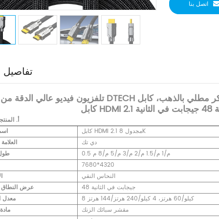
اتصل بنا
تفاصيل ا
انية
أ.
المنتج
كابل HDMI 2.1 مجدول 8K
اسم
دي تك
العلامة 
0.5 م/1 م/1.5 م/2 م/3 م/5 م/8 م
طول 
7680*4320
النحاس النقي
ا
48 جيجابت في الثانية
عرض النطاق ا
8 كيلو/60 هرتز، 4 كيلو/240 هرتز/144 هرتز
معدل ا
مقشر سبائك الزنك
مادة