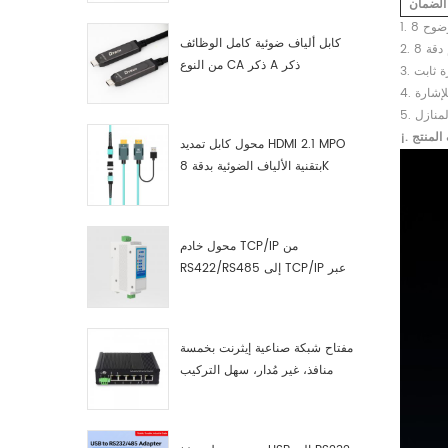
الضمان
كابل ألياف ضوئية كامل الوظائف
من النوع CA ذكر A ذكر
 المنتج
محول كابل تمديد HDMI 2.1 MPO
بتقنية الألياف الضوئية بدقة 8K
محول خادم TCP/IP من
RS422/RS485 إلى TCP/IP عبر
الإيثرنت التسلسلي
مفتاح شبكة صناعية إيثرنت بخمسة
منافذ، غير مُدار، سهل التركيب
والتشغيل، جيجابت