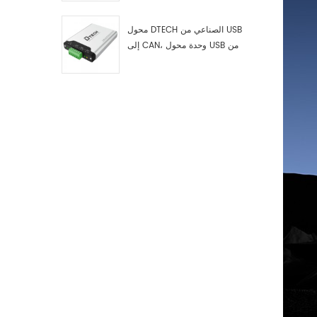
اختبار وتصحيح أخطاء USB من النوع
C إلى ناقل CAN، ومحلل بيانات
محول DTECH الصناعي من USB
إلى CAN، وحدة محول USB من
النوع C إلى ناقل CAN، محول USB
من النوع C إلى CAN