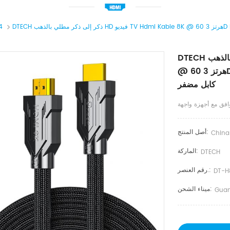
كا
DTECH ذكر إلى ذكر مطلي بالذهب HD فيديو TV Hdmi Kable 8K
@ 60 هرتز 3D HDR عالي السرعة 48 جيجابت في الثانية HDMI 2.1
كابل مضفر
أصل المنتج:
China
الماركة:
DTECH
رقم العنصر.:
DT-H
ميناء الشحن:
Guan