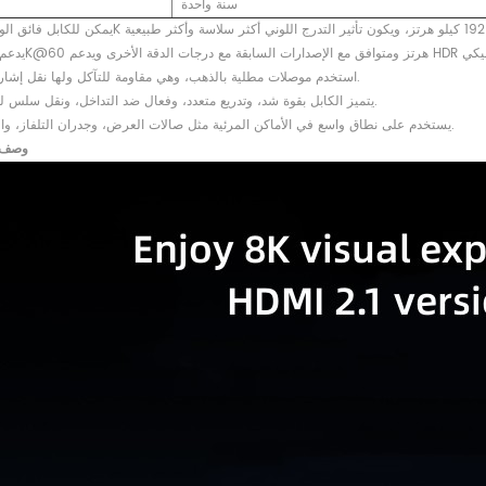
سنة واحدة
3. استخدم موصلات مطلية بالذهب، وهي مقاومة للتآكل ولها نقل إشارة ثابت.
4. يتميز الكابل بقوة شد، وتدريع متعدد، وفعال ضد التداخل، ونقل سلس للإشارة.
5. يستخدم على نطاق واسع في الأماكن المرئية مثل صالات العرض، وجدران التلفاز، والمنازل.
¡. وصف