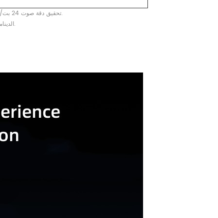
1. يمكن للكابل فائق الوضوح 8K تحقيق دقة صوت 24 بت/192 كيلو هرتز، ويكون تأثير التدرج اللوني أكثر سلاسة وأكثر طبيعية.
2. يدعم دقة 8K@60 هرتز ومتوافق مع الإصدارات السابقة مع درجات الدقة الأخرى ويدعم HDR الديناميكي.