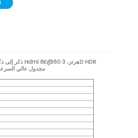
تلفزيون فيديو عالي الدقة من DTECH ذكر إلى ذكر مطلي بالذهب، كابل Hdmi 8K@60 هرتز، 3D HDR
كابل HDMI 2.1 مجدول عالي السرعة 48 جيجابت في الث