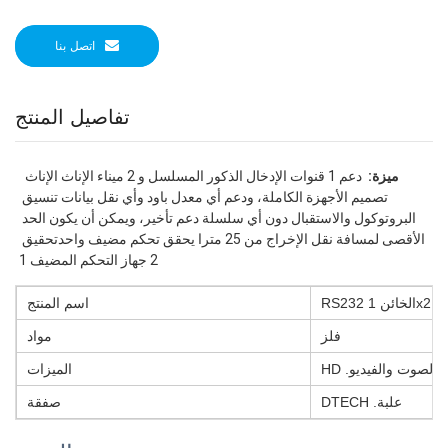
اتصل بنا
تفاصيل المنتج
 ميزة: 
 دعم 1 قنوات الإدخال الذكور المسلسل و 2 ميناء الإناث الإناث 
تصميم الأجهزة الكاملة، ودعم أي معدل باود وأي نقل بيانات تنسيق 
البروتوكول والاستقبال دون أي سلسلة دعم تأخير، ويمكن أن يكون الحد 
الأقصى لمسافة نقل الإخراج من 25 مترا يحقق تحكم مضيف واحدتحقيق 
2 جهاز التحكم المضيف 1
RS232 الخائن 1x2
اسم المنتج
فلز
مواد
تقال الصوت والفيديو
الميزات
DTECH .علبة
صفقة