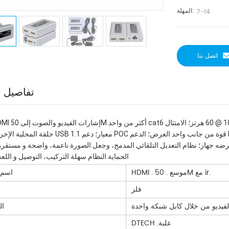
المهلة:
7-14
اتصل بنا
تفاصيل ا
حلقة المحلية الإخراج؛ دعم USB 1.1 معيار؛ دعم POC قوة من جانب واحد العرض؛ الدعم HDCP 1.4 - عرض الن
 وعرضه جهاز؛ نظام التعديل التلقائي المدمج، وجعل الصورة ناعمة، واضحة و مستقرة
ESD الحماية النظام سهلة التركيب، التوصيل و اللعب؛ 
HDMI . موسع . 50M مع ir.
اسم 
فلز
فيديو من خلال كابل شبكة واحدة
ال
DTECH .علبة