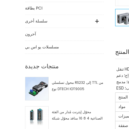
بطاقة PCI
سلسلة أخرى
آحرون
مسلسلات يو اس بي
لمنتج
منتجات جديدة
تنقل HDMI إشارات الفيديو والصوت إلى 50M أكثر من واحد cat6 كابل دعم دقة الفيديو حتى 1920 * 1080 @ 60 هرتز؛ الامتثال HDMI 1.3 معيار؛ دعم 
طاق الترددي العالي حماية المحتوى الرقمي 
؛ مدمج 
محول تسلسلي RS232 إلى TTL من
نوع DTECH IOT9005
المنتج
مواد
محوّل إيثرنت مُدار من الفئة
ميزات
الصناعية 4 8 16 منافذ محوّل شبكة
صناعية مصنّع
صفقة