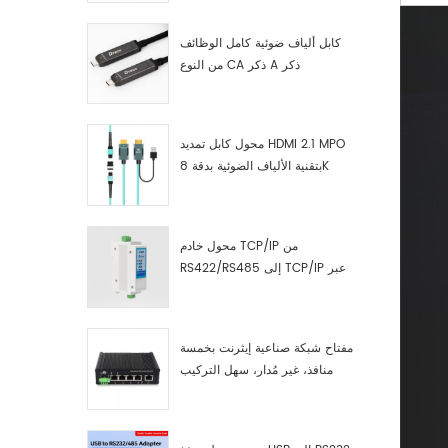
كابل ألياف ضوئية كامل الوظائف
من النوع CA ذكر A ذكر
محول كابل تمديد HDMI 2.1 MPO
بتقنية الألياف الضوئية بدقة 8K
محول خادم TCP/IP من
RS422/RS485 إلى TCP/IP عبر
الإيثرنت التسلسلي
مفتاح شبكة صناعية إيثرنت بخمسة
منافذ، غير مُدار، سهل التركيب
والتشغيل، جيجابت