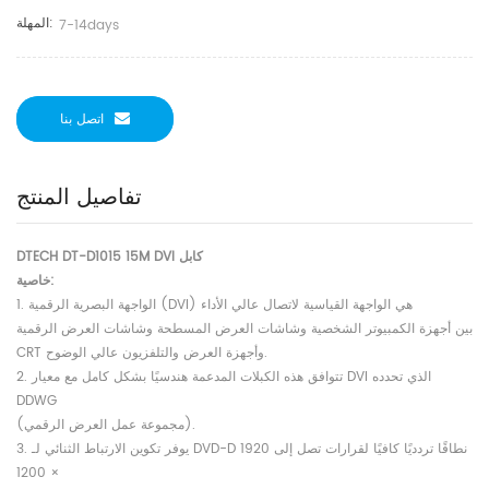
المهلة:
7-14days
اتصل بنا
تفاصيل المنتج
DTECH DT-D1015 15M DVI كابل
خاصية:
1. الواجهة البصرية الرقمية (DVI) هي الواجهة القياسية لاتصال عالي الأداء
بين أجهزة الكمبيوتر الشخصية وشاشات العرض المسطحة وشاشات العرض الرقمية
CRT وأجهزة العرض والتلفزيون عالي الوضوح.
2. تتوافق هذه الكبلات المدعمة هندسيًا بشكل كامل مع معيار DVI الذي تحدده
DDWG
(مجموعة عمل العرض الرقمي).
3. يوفر تكوين الارتباط الثنائي لـ DVD-D نطاقًا تردديًا كافيًا لقرارات تصل إلى 1920
× 1200