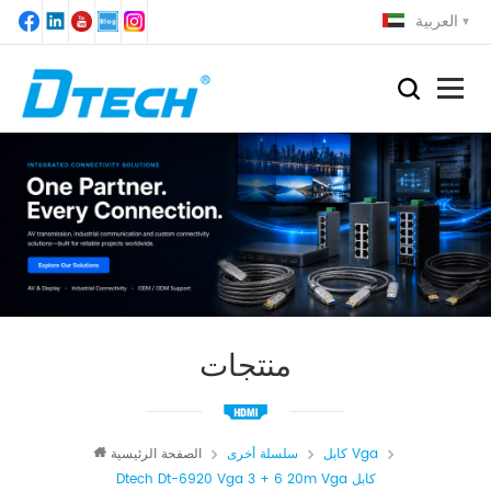
العربية
منتجات
كابل Vga
سلسلة أخرى
الصفحة الرئيسية
Dtech Dt-6920 Vga 3 + 6 20m Vga كابل