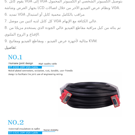
5. يقوم كابل VGA إلى VGA بتوصيل الكمبيوتر الشخصي أو الكمبيوتر المحمول
بجهاز العرض وشاشة LCD ونظام عرض الفيديو الآخر من خلال اتصالات VGA.
6. تمديد VGA مراقب بالكامل محمية كابل أو استبدال.
7. كل كابل لديه اثنين من موصل VGA عالي الكثافة مع الإبهام.
8. تم بنائه من كبل مراقبة مقاطع الفيديو عالي الجودة الذي يستخدم مزيجًا من
الإقناع و الزوج الملتوي.
9. مثالية لأجهزة عرض الفيديو ، ومقاطع الفيديو ومفاتيح KVM.
تفاصيل: