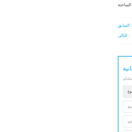
السابق :
التالى :
نية