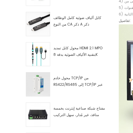
صناعية مصنّع
كابل ألياف ضوئية كامل الوظائف
تفاصيل:
من النوع CA ذكر A ذكر
محول كابل تمديد HDMI 2.1 MPO
بتقنية الألياف الضوئية بدقة 8K
محول خادم TCP/IP من
RS422/RS485 إلى TCP/IP عبر
الإيثرنت التسلسلي
مفتاح شبكة صناعية إيثرنت بخمسة
منافذ، غير مُدار، سهل التركيب
والتشغيل، جيجابت