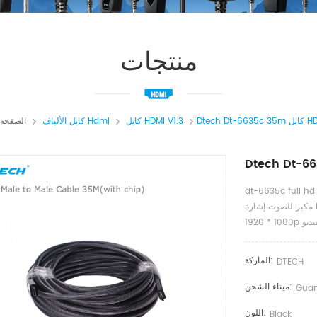
منتجات
كابل HDMI V1.3
كابل الألياف Hdmi
الصفحة 
35m ذكر إلى الذكور HDMI 1.4v المدمج في رقاقة
مكبر للصوت إشارة IC هو كابل HDMI عالية الجودة ، ونقل إشارة HDMI ، ويدعم كامل HD
الماركة:
DTECH
ميناء الشحن:
Guan
اللون:
Black