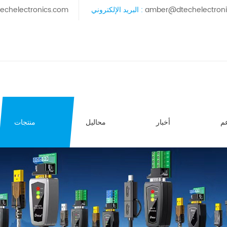
amber@dtechelectron
البريد الإلكتروني :
echelectronics.com
م
أخبار
محاليل
منتجات