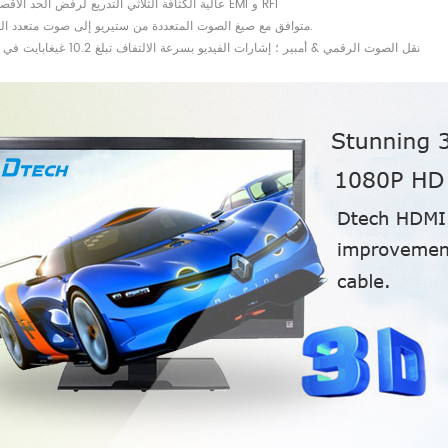
4) عالية الكثافة الثلاثي التدريع لرفض الحد الأقصى من EMI و RFI
5) متوافق مع صيغ الصوت المتعددة من ستيريو إلى صوت متعدد القنوات.
6) نقل الصوت الرقمي & أمبير ؛ إشارات الفيديو بسرعة الالتفاف تبلغ 10.2 غيغابايت في الثانية