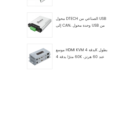
RS422 إلى ناقل CAN، وجهاز
اختبار وتصحيح أخطاء USB من النوع
C إلى ناقل CAN، ومحلل بيانات
محول DTECH الصناعي من USB
إلى CAN، وحدة محول USB من
النوع C إلى ناقل CAN، محول USB
من النوع C إلى CAN
موسع HDMI KVM بدقة 4K بطول
60 مترًا بدقة 4K عند 60 هرتز،
طراز 7084A GS