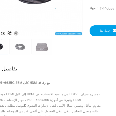
المهلة:
7-14days
اتصل بنا
تفاصيل ا
DTECH DT-6635C 35M كابل HDMI مع رقاقة
1) جودة عالية HDMI إلى كابل HDMI هي مناسبة للاستخدام في HDTV ، مسرح منزلي ،
مشغل DVD ، جهاز الإسقاط ، PS3 ، Xbox360 وغيرها من أجهزة HDMI
2) موصل مطلية بالذهب 24K يقاوم التآكل ويضمن اتصال الأمثل لنقل الإشارات القصوى.
3) عالية موصل النحاس النقي النقي للحصول على أقصى قدر من الموصلية والمو