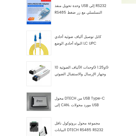
وحدة تحويل منفذ USB إلى RS232
RS485 التسلسلي مع زر ضغط
(كتلة طرفية)
كابل توصيل ألياف ضوئية أحادي
النواة أحادي الوضع LC UPC
وحدات الألياف الضوئية 10G و1.25G
وجهاز الإرسال والاستقبال الضوئي
LC
محول DTECH من USB Type-C
إلى CAN، مورد محولات USB
Type-C إلى CAN
مجموعة محول بروتوكول ناقل
البيانات DTECH RS485 RS232