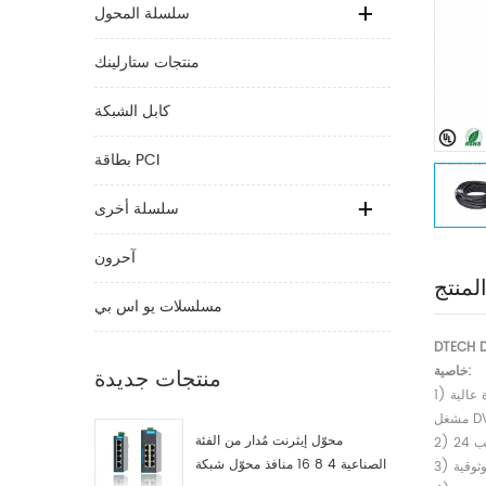
سلسلة المحول
منتجات ستارلينك
كابل الشبكة
بطاقة PCI
سلسلة أخرى
آحرون
لمنتج
مسلسلات يو اس بي
خاصية:
منتجات جديدة
محوّل إيثرنت مُدار من الفئة
الصناعية 4 8 16 منافذ محوّل شبكة
ثوقية