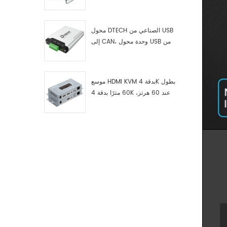
RS422 إلى ناقل CAN، وجهاز
اختبار وتصحيح أخطاء USB من النوع
C إلى ناقل CAN، ومحلل بيانات
محول DTECH الصناعي من USB
إلى CAN، وحدة محول USB من
النوع C إلى ناقل CAN، محول USB
من النوع C إلى CAN
موسع HDMI KVM بدقة 4K بطول
60 مترًا بدقة 4K عند 60 هرتز،
طراز 7084A GS