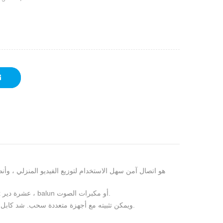
دير ، balun أو مكبرات الصوت.
عشرة
يوف
كابل لتوفير المرونة لمواقع المكونات عن بعد.
كابل الألياف البصرية 3.DTECH خالي من EMI ويمكن تثبيته مع أجهزة متعددة
سحب. شد