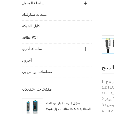
سلسلة المحول
منتجات ستارلينك
كابل الشبكة
بطاقة PCI
سلسلة أخرى
آحرون
لمنتج
مسلسلات يو اس بي
لمنتج
منتجات جديدة
اعة المؤتمرات ، وأنظمة الإسقاط في
محوّل إيثرنت مُدار من الفئة
الصناعية 4 8 16 منافذ محوّل شبكة