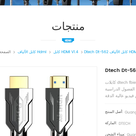
منتجات
HDMI V1.4 5
كابل HDMI V1.4
كابل الألياف Hdmi
الصفحة 
كابلات dtech fbier البصرية hdmi هي وصلة آمنة وسهلة الاستخدام لتوزيع الفيديو
الفصول الدراسية
أصل المنتج:
Guan
الماركة:
DTECH
ميناء الشحن:
Guan