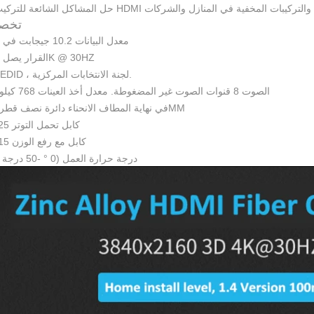
Ⅱ. تخ
1. معدل البيانات 10.2 جيجابت في الثانية
2. القرار يصل إلى 4K @ 30HZ
3. يدعم EDID ، لجنة الانتخابات المركزية.
4. الصوت 8 قنوات الصوت غير المضغوطة. معدل أخذ العينات 768 كيلو هرتز
5. في نهاية المطاف الانحناء دائرة نصف قطرها 20MM
6. كابل تحمل التوتر 25 كجم
7. كابل مع رفع الوزن 15 كجم
8. درجة حرارة العمل (0 ° -50 درجة مئوية