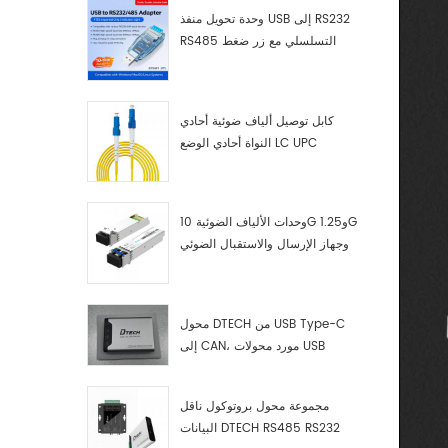
وحدة تحويل منفذ USB إلى RS232
RS485 التسلسلي مع زر ضغط
(كتلة طرفية)
كابل توصيل ألياف ضوئية أحادي
النواة أحادي الوضع LC UPC
وحدات الألياف الضوئية 10G و1.25G
وجهاز الإرسال والاستقبال الضوئي
LC
محول DTECH من USB Type-C
إلى CAN، مورد محولات USB
Type-C إلى CAN
مجموعة محول بروتوكول ناقل
البيانات DTECH RS485 RS232