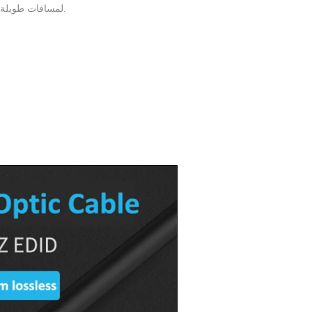
5. حل المشاكل الشائعة للتركيب في HDMI لمسافات طويلة والتركيبات المخفية في المنازل والشركات.