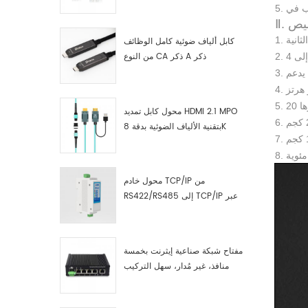
صناعية مصنّع
صيص
كابل ألياف ضوئية كامل الوظائف
من النوع CA ذكر A ذكر
محول كابل تمديد HDMI 2.1 MPO
بتقنية الألياف الضوئية بدقة 8K
محول خادم TCP/IP من
RS422/RS485 إلى TCP/IP عبر
الإيثرنت التسلسلي
مفتاح شبكة صناعية إيثرنت بخمسة
منافذ، غير مُدار، سهل التركيب
والتشغيل، جيجابت