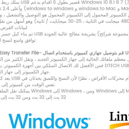
(معدلات تصل إلى 480 ميجابت في الثانية ، 25-30 ميجابايت / ثانية) وهو أسهل من نقل شبكة WIFI وأسرع
لبيانات القرص
توافق واسع لنسخ ا
معظم ملفاتك الحالية إلى جهاز الكمبيوتر الجديد ، ونقل الكثير من الب
فمن الأفضل لك الاتصال السلكي بين أجهزة الكمبيوتر. يعد كابل DTECH USB Data Link طريقة سريعة وبسيطة لن
جهاز الكمبيوتر إلى جهاز الكمبيوتر.
يعد كابل نقل USB للكمبيوتر الشخصي بطول 1.8 مترًا
نفس الوقت من كمبيوتر إلى كمبيوتر.
يمكنك نقل الملفات من Windows إلى Windows ، ومن Windows إلى Mac ، ومن ows
32 بت إلى 32 بت ومن 32 بت إلى 64 بت