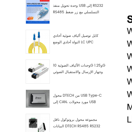
وحدة تحويل منفذ USB إلى RS232
RS485 التسلسلي مع زر ضغط
(كتلة طرفية)
كابل توصيل ألياف ضوئية أحادي
النواة أحادي الوضع LC UPC
وحدات الألياف الضوئية 10G و1.25G
وجهاز الإرسال والاستقبال الضوئي
LC
محول DTECH من USB Type-C
إلى CAN، مورد محولات USB
Type-C إلى CAN
مجموعة محول بروتوكول ناقل
البيانات DTECH RS485 RS232