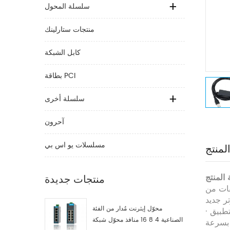
سلسلة المحول
منتجات ستارلينك
كابل الشبكة
بطاقة PCI
سلسلة أخرى
آحرون
مسلسلات يو اس بي
لمنتج
المنتج
منتجات جديدة
صول مثالي لنقل الملفات ونقل المجلد عند
تر جديد
محوّل إيثرنت مُدار من الفئة
· كبيرة لتطبيق KM - مشاركة الماوس ولوحة المفاتيح بين أجهزة الكمبيوتر المحمولة ؛ يسمح لك "بالسحب والإفلات" و "النسخ
الصناعية 4 8 16 منافذ محوّل شبكة