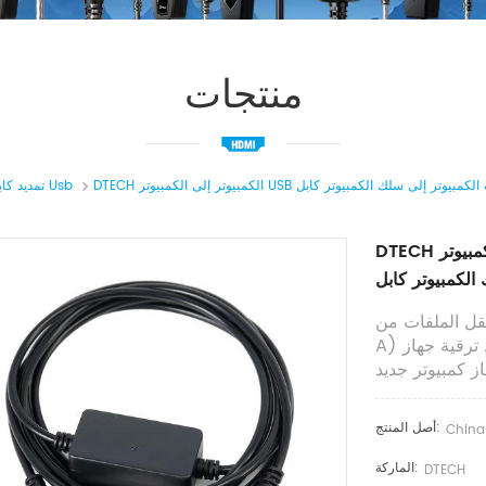
منتجات
تمديد كابل Usb
DTECH الكمبيوتر إلى الكمبيوتر USB كبل اتصال نقل البيانات الكمبيوتر
 من USB إلى USB (كلا طرفي قابس ذكر من النوع
A) هو سلك موصول مثالي لنقل الملفات ونقل المجلد عند ترقية جهاز
از كمبيوتر جديد
أصل المنتج:
China
الماركة:
DTECH