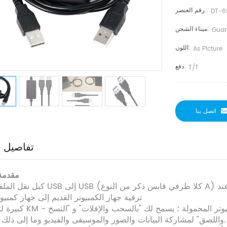
رقم العنصر.:
DT-6
ميناء الشحن:
Guan
اللون:
As Picture
دفع:
T/T
اتصل بنا
تفاصيل ا
مقدمة 
كبل نقل الملفات من USB إلى USB (كلا طرفي قابس ذكر من النوع A) هو سلك مو
ترقية جهاز الكمبيوتر القديم إلى جهاز كمبيو
واللصق" لمشاركة البيانات والصور والموسيقى والفيديو وما إلى ذلك بسرعة.