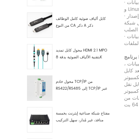
صناعية مصنّع
· سلك ربط بيانات USB قصير بطول 6 أقدام يدعم Windows 10 8.1 8 7 (32 و 64 بت) و Vista و XP و Mac OS 8/9 و OS-X
· كابل الترحيل من الكمبيوتر المحمول إلى الكمبيوتر المحمول هو التوصيل والتشغيل ، وإصدار USB 2.0 عالي السرعة مدعوم
كابل ألياف ضوئية كامل الوظائف
 من النسخ الاحتياطي
من النوع CA ذكر A ذكر
 الصلب
· تم بناء كبل جسر بيانات USB بشريحة معالج عالية الجودة (مجموعة شرائح FTDI FT230X) ، مما يجعله محول USB موثوقًا به مع
لملفات
محول كابل تمديد HDMI 2.1 MPO
بتقنية الألياف الضوئية بدقة 8K
يانات ،
قل الملفات من
محول خادم TCP/IP من
 أسرع من استخدام محركات الأقراص ، نظرًا لأن النسخ واللصق يحدثان في
RS422/RS485 إلى TCP/IP عبر
الإيثرنت التسلسلي
Wind إلى Linux ، ويدعم الترحيل من
مفتاح شبكة صناعية إيثرنت بخمسة
منافذ، غير مُدار، سهل التركيب
والتشغيل، جيجابت