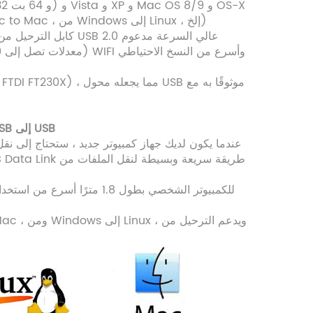
و Linux 2.4 وأعلى (windows to windows و windows to Mac و Mac to Mac ، من Windows إلى Linux ، إلخ)
برنامج Easy Transfer File- قم بتوصيل جهازي كمبيوتر باستخدام اتصال USB إلى USB
عندما يكون لديك جهاز كمبيوتر جديد ، ستحتاج إلى نقل 