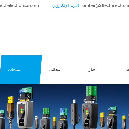
amber@dtechelectron
البريد الإلكتروني :
echelectronics.com
م
أخبار
محاليل
منتجات