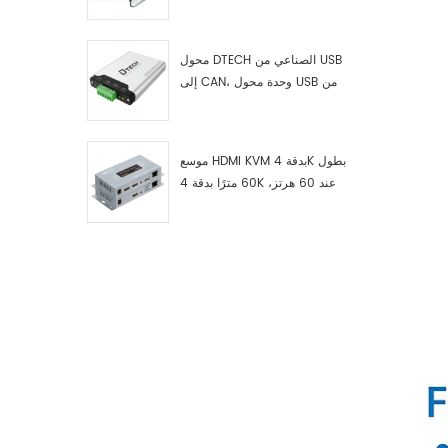
RS422 إلى ناقل CAN، وجهاز
اختبار وتصحيح أخطاء USB من النوع
C إلى ناقل CAN، ومحلل بيانات
محول DTECH الصناعي من USB
إلى CAN، وحدة محول USB من
النوع C إلى ناقل CAN، محول USB
من النوع C إلى CAN
موسع HDMI KVM بدقة 4K بطول
60 مترًا بدقة 4K عند 60 هرتز،
طراز 7084A GS