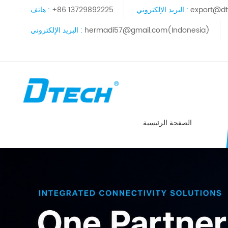
export@dt
البريد الإلكتروني :
+86 13729892225
هاتف :
hermadi57@gmail.com(Indonesia)
البريد الإلكتروني :
الصفحة الرئيسية