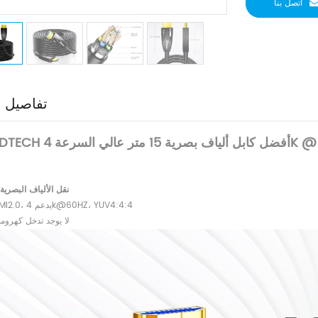
اتصل بنا
تفاصيل ا
نقل الألياف البصرية،
معيار HDMI2.0، يدعم 4k@60HZ، YUV4:4:4
لا يوجد تدخل كهرو