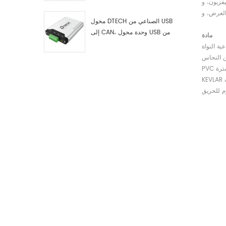
PS4، وSTB، وجهاز
اختبار وتصحيح أخطاء USB من النوع
C إلى ناقل CAN، ومحلل بيانات
محول DTECH الصناعي من USB
إلى CAN، وحدة محول USB من
مادة
النوع C إلى ناقل CAN، محول USB
ية النواة
من النوع C إلى CAN
ن النحاس
P سترة