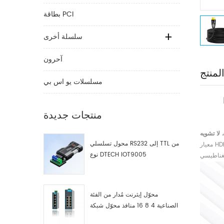
بطاقة PCI
سلسلة أخرى
آحرون
لمنتج
مسلسلات يو اس بي
منتجات جديدة
 لا تشويه
محول تسلسلي RS232 إلى TTL من
نوع DTECH IOT9005
مغناطيسي
محوّل إيثرنت مُدار من الفئة
الصناعية 4 8 16 منافذ محوّل شبكة
صناعية مصنّع