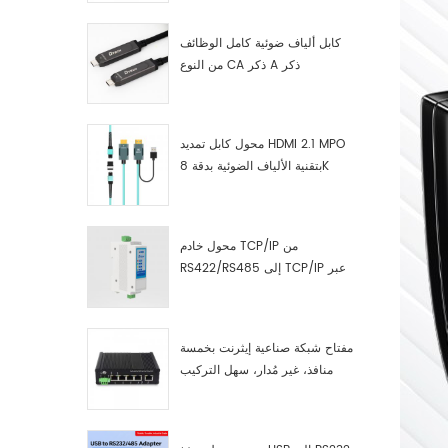
كابل ألياف ضوئية كامل الوظائف
من النوع CA ذكر A ذكر
محول كابل تمديد HDMI 2.1 MPO
بتقنية الألياف الضوئية بدقة 8K
محول خادم TCP/IP من
RS422/RS485 إلى TCP/IP عبر
الإيثرنت التسلسلي
مفتاح شبكة صناعية إيثرنت بخمسة
منافذ، غير مُدار، سهل التركيب
والتشغيل، جيجابت