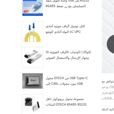
وحدة تحويل منفذ USB إلى RS232
RS485 التسلسلي مع زر ضغط
(كتلة طرفية)
كابل توصيل ألياف ضوئية أحادي
النواة أحادي الوضع LC UPC
وحدات الألياف الضوئية 10G و1.25G
وجهاز الإرسال والاستقبال الضوئي
LC
محول DTECH من USB Type-C
إلى CAN، مورد محولات USB
Type-C إلى CAN
للكابلات
مجموعة محول بروتوكول ناقل
البيانات DTECH RS485 RS232
لية الدقة
RS422 إلى ناقل CAN، وجهاز