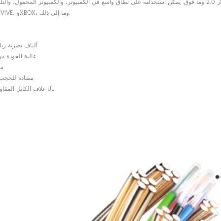
هذا المنتج يدعم ثلاثي الأبعاد، متوافق مع الإصدار 2.0 وما فوق. يمكن استخدامه على نطاق واسع في الكمبيوتر، والكمبيوتر المحمول، والتليفزيون، و
العرض، وVIVE، وXBOX، وما إلى ذلك.
ألياف بصرية رباع
عالية الجودة م
VC
KEVLAR مضادة للحجب
غلاف الكابل المقاوم للحريق UL