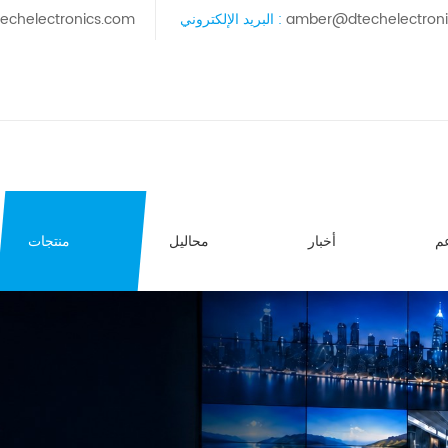
amber@dtechelectron
البريد الإلكتروني :
echelectronics.com
م
أخبار
محاليل
منتجات