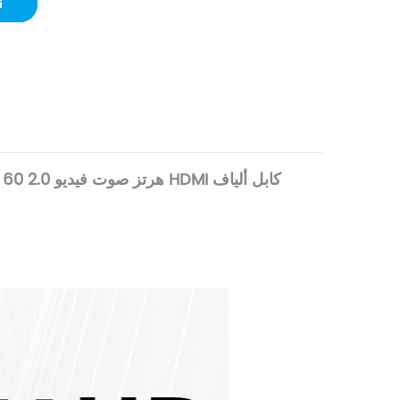
DTECH أفضل كابل ألياف بصرية 15 متر عالي السرعة 4K @ 60 هرتز صوت فيديو 2.0 HDMI كابل ألياف