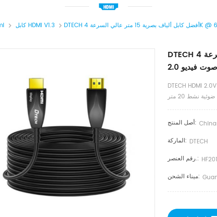
كابل HDMI V1.3
كابل 
DTECH أفضل كابل ألياف بصرية 15 متر عالي السرعة 4K @ 60
DTECH HDMI 2 كابل فيديو ذو غلاف من سبائك الزنك 4K 60 هرتز HDMI كابل ألياف
ضوئية نشط 20 متر
أصل المنتج:
China
الماركة:
DTECH
رقم العنصر.:
HF20
ميناء الشحن:
Guan