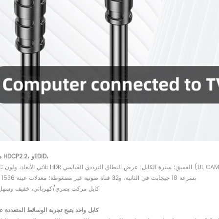
متوافق مع HDCP2.2، وEDID،
بعاد، ولون HDR العميق؛ سترة الكابل: عرض النطاق الترددي القياسي (UL CAMP)
بسرعة 18 جيجابت في الثانية، و32 قناة صوتية غير مضغوطة؛ معدلات عينة 1536 كيلو هرتز
كابل مركب بصري/كهربائي، خفيف وسهل 
كابل واحد يتيح تجربة الوسائط المتعددة عا