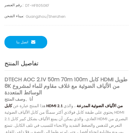
رقم العنصر.:
DT-HF8050KF
ميناء الشحن:
Guangzhou/Shenzhen
اتصل بنا
تفاصيل المنتج
DTECH AOC 2.1V 50m 70m 100m كابل HDMI طويل
8K من الألياف الضوئية مع غلاف مقاوم للماء لمشروع
الوسائط المتعددة
、
أنا
وصف المنتج
كابل HDMI 2.1 من الألياف الضوئية المدرعة
، والذي
هذا المنتج عبارة عن
يحتوي على طبقة كابل فولاذي أكثر سمكًا
من كابل الألياف الضوئية HDMI
2.1 العادي، والذي يمكن أن يمنع الألياف بشكل كبير
كابل HDMI البصري من
التعرض للدهس والضغط الشديد والانحناء للتسبب في تلف
الكابل. تتمتع
بمرونة وقابلية انحناء أفضل، حتى لو تم طيها إلى النصف، فلا داعي للقلق