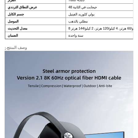
7680*4320
القرار
48 جيجابت في الثانية
عرض النطاق الترددي
بولي كلوريد الفينيل
جسم الكابل
مطلي بالذهب
الموصل
8 كيلو/60 هرتز، 4 كيلو/120 هرتز، 2 كيلو/144 هرتز
معدل التحديث
سنة واحدة
الضمان
¡.وصف المنتج