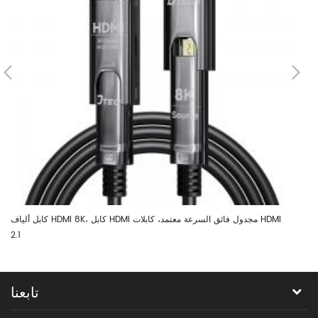
هب من DTECH 1m 2m 3m 5m 10m 8K AOC كابل
كابل ألياف HDMI 8K، كابل HDMI مجدول فائق السرعة معتمد، كابلات HDMI
2.1
تابعنا