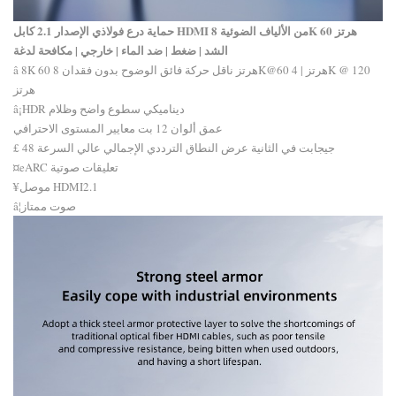
الإصدار 2.1 كابل HDMI من الألياف الضوئية 8K 60 هرتز
حماية درع فولاذي
الشد | ضغط | ضد الماء | خارجي | مكافحة لدغة
â 8K 60 هرتز ناقل حركة فائق الوضوح بدون فقدان 8K@60 هرتز | 4K @ 120
هرتز
â¡HDR ديناميكي سطوع واضح وظلام
عمق ألوان 12 بت معايير المستوى الاحترافي
£ 48 جيجابت في الثانية عرض النطاق الترددي الإجمالي عالي السرعة
¤eARC تعليقات صوتية
¥موصل HDMI2.1
â¦صوت ممتاز