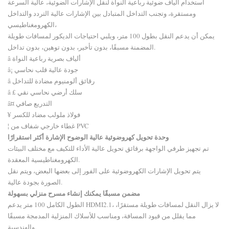
استخدام ألياف ضوئية رباعية النواة لنقل الإشارات الضوئية، عالية السرعة
ومستقرة، وتجنب التداخل المتبادل بين الإشارات عالية التردد والتداخل
الكهرومغناطيسي،
يمكن أن يدعم النقل بطول 100 متر، ويلبي احتياجات الديكور لمسافات طويلة
المضمنة مسبقًا، بدون تأخير، بدون توهين، بدون تداخل.
â ألياف بصرية رباعية النواة
â¡ جودة عالية قلب نحاسي
â رقائق ألومنيوم مضادة للتداخل
â £ سلك أرضي نحاسي نقي
â¤ التدريع صافي
¥ فولاذ ملولب مضاد للكسر
¦ غطاء خارجي شفاف من PVC
وحدة تحويل كهروضوئية عالية الوضوح
الإشارة أكثر استقرارًا
تم تجهيز طرفي الواجهة برقائق تحويل عالية الأداء للتكيف مع مختلف البيئات
الكهرومغناطيسية المعقدة.
يتم تحويل الإشارات الكهروضوئية على الفور إلى بعضها البعض، ويتم نقل
الصورة بجودة عالية.
مضمن مسبقًا
يمكنك إنشاء مسرح منزلي بسهولة
الطول الكامل 100 متر يدعم HDMI2.1، لا يزال النقل لمسافات طويلة مستقرًا،
مما يقلل من قيود المسافة، ومناسب للأسلاك المنزلية المدمجة مسبقًا
والهندسية.