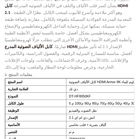
بشأن كسر قلب الألياف والتلف في الألياف الضوئية المدرعة
كابل HDMI
، وهو أكثر ملاءمة وأسرع للأنبوب لسحب الكابل.
نظرًا لأن الطبقة
2.1
المعدنية المدرعة الفولاذية السميكة ملفوفة بالكامل، مقارنة بإضافة
طبقة
حماية سميكة، يمكنها عزل وحماية التداخل الكهرومغناطيسي والإشعاع
الكهرومغناطيسي
بشكل أفضل. خاصة بالنسبة لبعض الأنظمة الطبية
وأنظمة المراقبة الأمنية
والأماكن الأخرى التي تتطلب عزلًا كهرومغناطيسيًا
الإصدار 2.1 له تأثير تطبيق
HDMI
كابل الألياف الضوئية المدرع
صارمًا،
أفضل. مناسبة للمسارح المنزلية الرقمية، والفصول الدراسية، والكاميرات
، والإعلانات
الأمنية، وغرف الاجتماعات، والقاعات، ولوحات الإعلانات LED
الخارجية، وعرض معلومات لوحة المطار والملعب، وما إلى ذلك.
â .معلمات المنتج
HDMI Armor 8 مع غلاف مقاوم للماء
اسم المنتج
دي تك
العلامة التجارية
DT-HF8050KF
النموذج
طول الكابل
نقل الصوت والفيديو
الوظيفة
اتش دي ام اي 2.1
الإصدار
ألياف بصرية + قلب نحاسي
الأساسية
م-م
الجنس