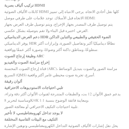
تركيب ألياف بصرية HDMI
كابلات الألياف الضوئية HDMI كلها نقل أحادي الاتجاه. يرجى الانتباه إلى تمييز
الاتجاه قبل الأسلاك. توجد علامات على طرفي موصل HDMI:
يتم توصيل طرف المصدر بجهاز الإخراج، ويتم توصيل طرف العرض بجهاز
العرض. اختبره قبل البناء ولا تقم بتوصيله بشكل عكسي.
الضوء الحقيقي والطبيعي والتباين الداكن
دعم العرض الديناميكي HDR
يوفر الديناميكي HDR نطاقًا ديناميكيًا أكبر وتفاصيل الصورة، وإبرازات أكثر
سطوعًا، ومناطق داكنة أكثر وضوحًا، وصورة أكثر عمقًا وواقعية.
وظيفة إرجاع الصوت ARC
إخراج مزامنة الصوت والفيديو
قناة إرجاع الصوت المحسنة (ARC)، مزامنة الصور والصوت بتبديل الوسائط
السريع (QMS) أسرع، تجربة صوت محيطي غامر أكثر واقعية.
ألوان رقيقة
تلبي احتياجات الاستوديوهات الاحترافية
يدعم عمق الألوان 12 بت، والطبقات المتدرجة لقنوات الألوان أكثر دقة وثراء،
ومناسبة لتحرير 8K/4K ومعاينة فائقة الوضوح بنسبة 1:1،
تلبية احتياجات التكيف الاحترافي أو معالجة الصور.
لا يوجد تداخل كهرومغناطيسي، لا تأخير
التكيف مع البيئات القاسية المختلفة
يحل نقل إشارات الألياف الضوئية التداخل الكهرومغناطيسي وتوهين الإشارة