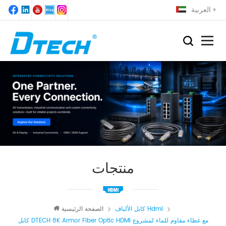
العربية
منتجات
كابل الألياف Hdmi
الصفحة الرئيسية
كابل DTECH 8K Armor Fiber Optic HDMI مع غطاء مقاوم للماء لمشروع